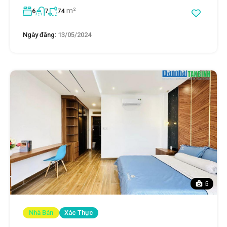
m²
6
7
74
Ngày đăng:
13/05/2024
5
Nhà Bán
Xác Thực