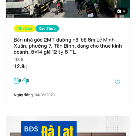
4
Nhà Bán
Xác Thực
Bán nhà góc 2MT đường nội bộ 8m Lê Minh
Xuân, phường 7, Tân Bình, đang cho thuê kinh
doanh, 5×14 giá 12 tỷ 8 TL
13.5
12.8
tỷ
5
5
Ngày đăng:
04/05/2023