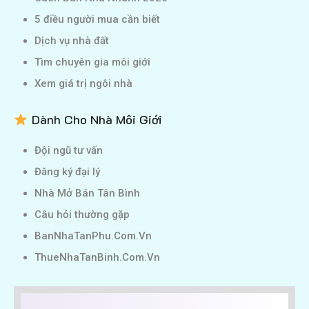
5 điều người mua cần biết
Dịch vụ nhà đất
Tìm chuyên gia môi giới
Xem giá trị ngôi nhà
Dành Cho Nhà Môi Giới
Đội ngũ tư vấn
Đăng ký đại lý
Nhà Mở Bán Tân Bình
Câu hỏi thường gặp
BanNhaTanPhu.Com.Vn
ThueNhaTanBinh.Com.Vn