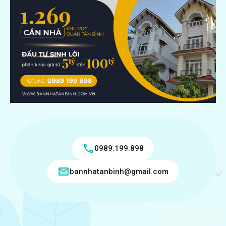
0989.199.898
bannhatanbinh@gmail.com