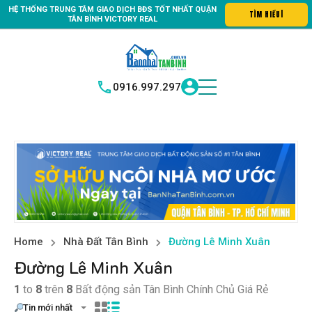
HỆ THỐNG TRUNG
TÂM GIAO DỊCH BĐS TỐT NHẤT QUẬN
 sản quận Tân Bình "Nơi bạn tìm kiếm bất động sản hoàn hảo, là nơ
TÌM HIỂU NGAY
|
TÂN BÌNH
VICTORY REAL
0916.997.297
Home
Nhà Đất Tân Bình
Đường Lê Minh Xuân
Đường Lê Minh Xuân
1
to
8
trên
8
Bất động sản Tân Bình Chính Chủ Giá Rẻ
Tin mới nhất