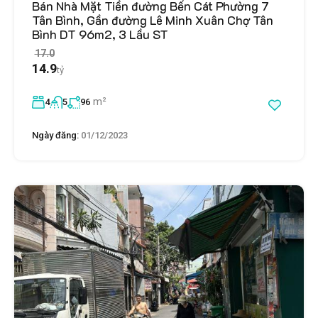
Bán Nhà Mặt Tiền đường Bến Cát Phường 7
Tân Bình, Gần đường Lê Minh Xuân Chợ Tân
Bình DT 96m2, 3 Lầu ST
17.0
14.9
tỷ
m²
4
5
96
Ngày đăng:
01/12/2023