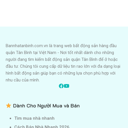
Bannhatanbinh.com.vn là trang web bất động sản hàng đầu
quận Tân Bình tại Việt Nam - Nơi tốt nhất dành cho những
người đang tìm kiếm bất động sản quận Tân Bình để ở hoặc
đầu tư. Chúng tôi cung cấp dữ liệu tin rao lớn với đa dạng loại
hình bất động sản giúp bạn có những lựa chọn phù hợp với
nhu cầu của mình.
Dành Cho Người Mua và Bán
Tìm mua nhà nhanh
Cách Bán Nhà Nhanh 2026