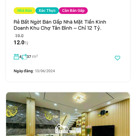
Nhà Bán
Xác Thực
Cần Bán Gấp
Rẻ Bất Ngờ! Bán Gấp Nhà Mặt Tiền Kinh
Doanh Khu Chợ Tân Bình – Chỉ 12 Tỷ.
19.0
12.0
Tỷ
m²
4
37
Ngày đăng:
13/06/2024