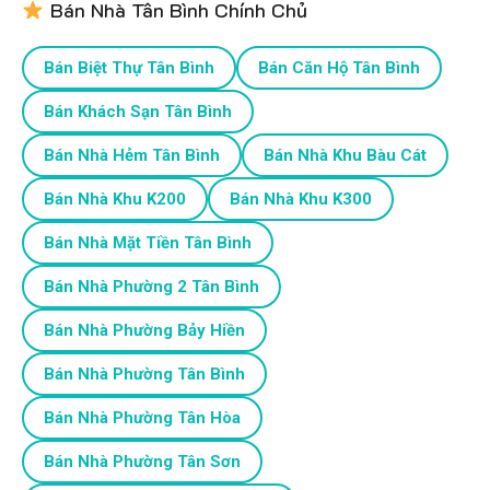
Bán Nhà Tân Bình Chính Chủ
Bán Biệt Thự Tân Bình
Bán Căn Hộ Tân Bình
Bán Khách Sạn Tân Bình
Bán Nhà Hẻm Tân Bình
Bán Nhà Khu Bàu Cát
Bán Nhà Khu K200
Bán Nhà Khu K300
Bán Nhà Mặt Tiền Tân Bình
Bán Nhà Phường 2 Tân Bình
Bán Nhà Phường Bảy Hiền
Bán Nhà Phường Tân Bình
Bán Nhà Phường Tân Hòa
Bán Nhà Phường Tân Sơn