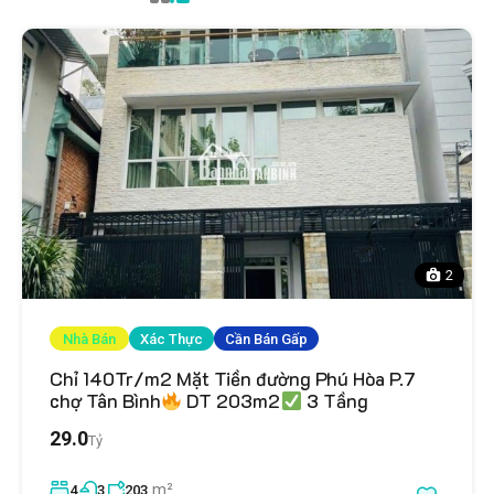
2
Nhà Bán
Xác Thực
Cần Bán Gấp
Chỉ 140Tr/m2 Mặt Tiền đường Phú Hòa P.7
chợ Tân Bình
DT 203m2
3 Tầng
29.0
Tỷ
m²
4
3
203