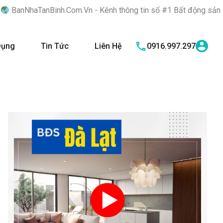
Binh.Com.Vn - Kênh thông tin số #1 Bất động sản quận Tân Bình 
Dụng
Tin Tức
Liên Hệ
0916.997.297