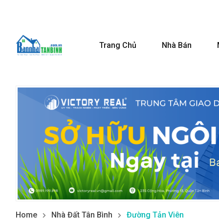
Trang Chủ
Nhà Bán
Home
Nhà Đất Tân Bình
Đường Tản Viên