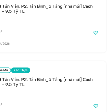
 Tản Viên. P2. Tân Bình_5 Tầng [nhà mới] Cách
m – 9.5 Tỷ TL
²
4/2026
hà Mở
Xác Thực
 Tản Viên. P2. Tân Bình_5 Tầng [nhà mới] Cách
m – 9.5 Tỷ TL
²