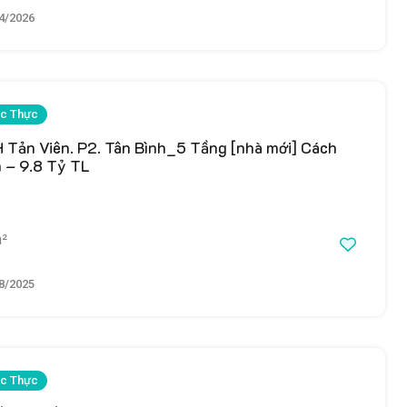
4/2026
c Thực
 Tản Viên. P2. Tân Bình_5 Tầng [nhà mới] Cách
m – 9.8 Tỷ TL
²
8/2025
c Thực