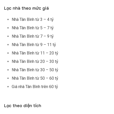
Lọc nhà theo mức giá
Nhà Tân Bình từ 3 – 4 tỷ
Nhà Tân Bình từ 5 – 7 tỷ
Nhà Tân Bình từ 7 – 9 tỷ
Nhà Tân Bình từ 9 – 11 tỷ
Nhà Tân Bình từ 11 – 20 tỷ
Nhà Tân Bình từ 20 – 30 tỷ
Nhà Tân Bình từ 30 – 50 tỷ
Nhà Tân Bình từ 50 – 60 tỷ
Giá nhà Tân Bình trên 60 tỷ
Lọc theo diện tích