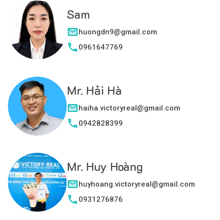
Sam
huongdn9@gmail.com
0961647769
Mr. Hải Hà
haiha.victoryreal@gmail.com
0942828399
Mr. Huy Hoàng
huyhoang.victoryreal@gmail.com
0931276876