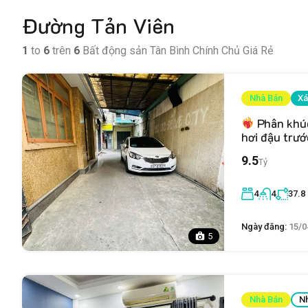
Đường Tản Viên
1
to
6
trên
6
Bất động sản Tân Bình Chính Chủ Giá Rẻ
Nhà Bán
Xá
Phân khúc
hơi đậu trướ
9.5
Tỷ
4
4
37.8
Ngày đăng:
15/0
5
Nhà Bán
N