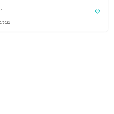
²
0/2022