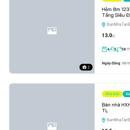
Hẻm 8m 1237
Tầng Siêu Đ
BanNhaTanBin
13.0
tỷ
m
4
5
58
Ngày đăng:
06/0
2
Nhà Bán
Xá
Bán nhà HXH
TL
BanNhaTanBin