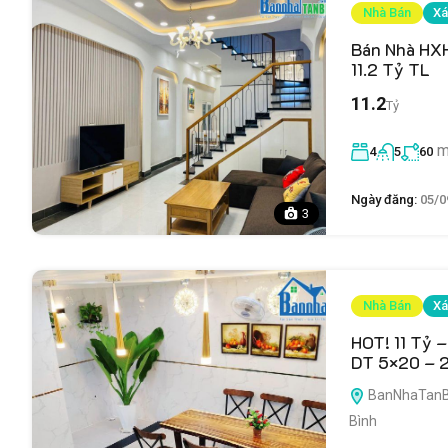
Nhà Bán
Xá
Bán Nhà HXH
11.2 Tỷ TL
11.2
Tỷ
m
4
5
60
Ngày đăng:
05/0
3
Nhà Bán
Xá
HOT! 11 Tỷ 
DT 5×20 – 2
BanNhaTanBin
Bình