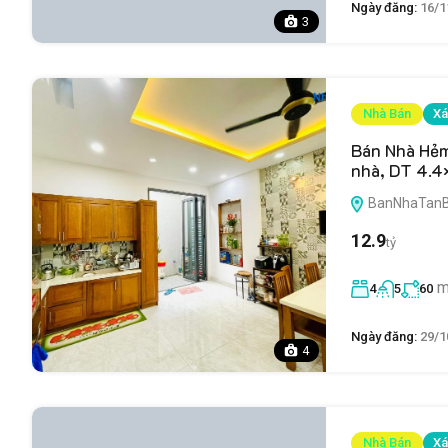
Ngày đăng:
16/1
3
Nhà Bán
Xá
Bán Nhà Hẻ
nhà, DT 4.4
BanNhaTanBin
12.9
tỷ
m
4
5
60
Ngày đăng:
29/1
4
Nhà Bán
Xá