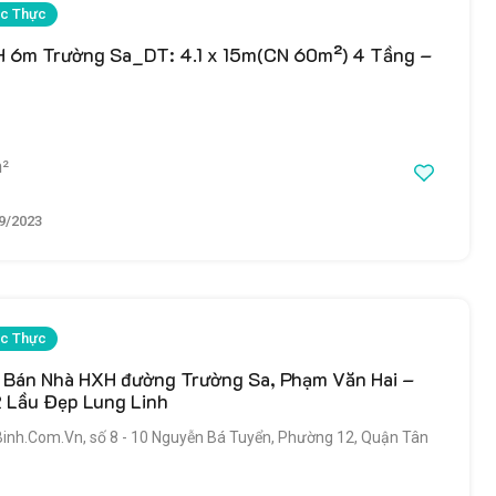
c Thực
 6m Trường Sa_DT: 4.1 x 15m(CN 60m²) 4 Tầng –
²
9/2023
c Thực
– Bán Nhà HXH đường Trường Sa, Phạm Văn Hai –
 Lầu Đẹp Lung Linh
h.Com.Vn, số 8 - 10 Nguyễn Bá Tuyển, Phường 12, Quận Tân