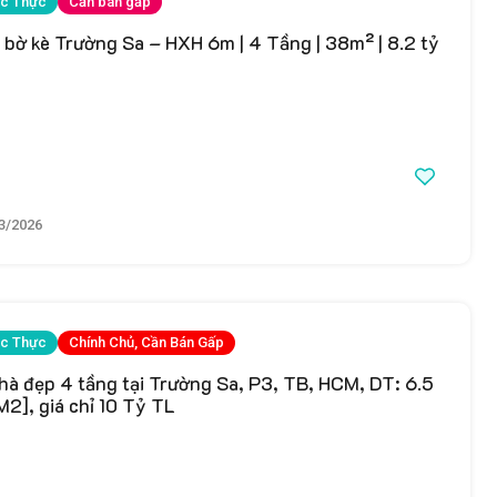
c Thực
Cần bán gấp
bờ kè Trường Sa – HXH 6m | 4 Tầng | 38m² | 8.2 tỷ
3/2026
c Thực
Chính Chủ, Cần Bán Gấp
hà đẹp 4 tầng tại Trường Sa, P3, TB, HCM, DT: 6.5
2], giá chỉ 10 Tỷ TL