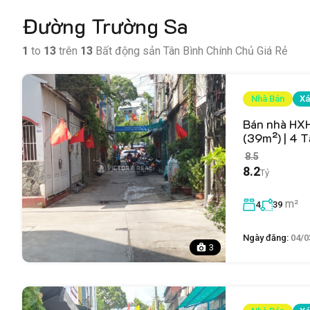
Đường Trường Sa
1
to
13
trên
13
Bất động sản Tân Bình Chính Chủ Giá Rẻ
Nhà Bán
Xá
Bán nhà HXH
(39m²) | 4 T
8.5
8.2
Tỷ
m²
4
39
Ngày đăng:
04/0
3