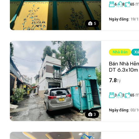
m
6
8
65
Ngày đăng:
19/1
5
Nhà Bán
Xá
Bán Nhà Hẻm
DT 6.3x10m 
7.8
Tỷ
m
3
3
65
Ngày đăng:
03/1
3