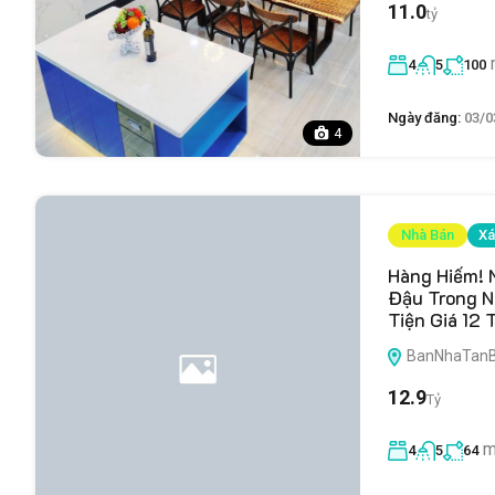
11.0
tỷ
4
5
100
Ngày đăng:
03/0
4
Nhà Bán
Xá
Hàng Hiếm! 
Đậu Trong N
Tiện Giá 12 
BanNhaTanBin
12.9
Tỷ
m
4
5
64