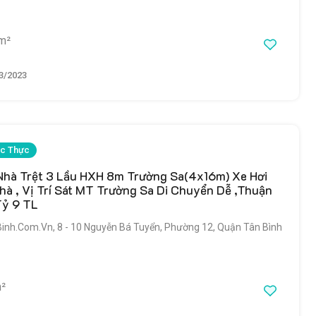
m²
3/2023
c Thực
Nhà Trệt 3 Lầu HXH 8m Trường Sa(4x16m) Xe Hơi
hà , Vị Trí Sát MT Trường Sa Di Chuyển Dễ ,Thuận
Tỷ 9 TL
h.Com.Vn, 8 - 10 Nguyễn Bá Tuyển, Phường 12, Quận Tân Bình
²