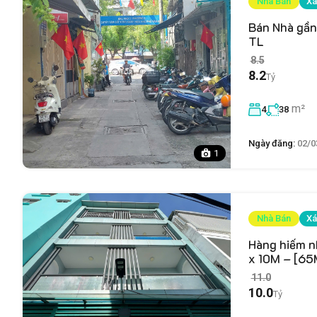
Nhà Bán
Xá
Bán Nhà gần 
TL
8.5
8.2
Tỷ
m²
4
38
Ngày đăng:
02/0
1
Nhà Bán
Xá
Hàng hiếm n
x 10M – [65M
11.0
10.0
Tỷ