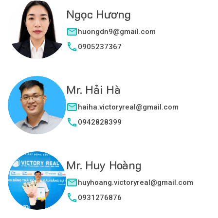
Ngọc Hương
huongdn9@gmail.com
0905237367
Mr. Hải Hà
haiha.victoryreal@gmail.com
0942828399
Mr. Huy Hoàng
huyhoang.victoryreal@gmail.com
0931276876