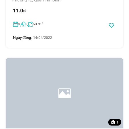
Phường 12, Quận Tân Bình
11.0
tỷ
m²
3
3
60
Ngày đăng:
14/04/2022
1