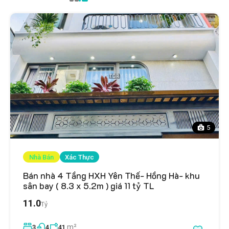
5
Nhà Bán
Xác Thực
Bán nhà 4 Tầng HXH Yên Thế- Hồng Hà- khu
sân bay ( 8.3 x 5.2m ) giá 11 tỷ TL
11.0
Tỷ
m²
3
4
41