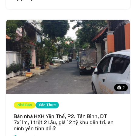
2
Nhà Bán
Xác Thực
Bán nhà HXH Yên Thế, P2, Tân Bình, DT
7x11m, 1 trệt 2 lầu, giá 12 tỷ khu dân trí, an
ninh yên tĩnh để ở