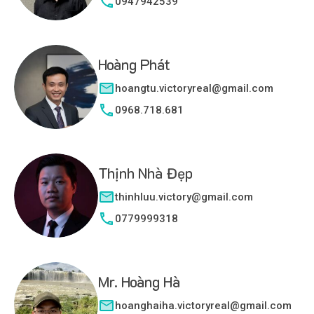
0947942539
Hoàng Phát
hoangtu.victoryreal@gmail.com
0968.718.681
Thịnh Nhà Đẹp
thinhluu.victory@gmail.com
0779999318
Mr. Hoàng Hà
hoanghaiha.victoryreal@gmail.com