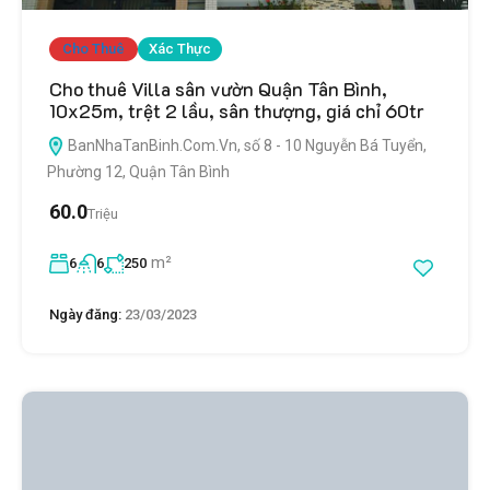
Cho Thuê
Xác Thực
Cho thuê Villa sân vườn Quận Tân Bình,
10x25m, trệt 2 lầu, sân thượng, giá chỉ 60tr
BanNhaTanBinh.Com.Vn, số 8 - 10 Nguyễn Bá Tuyển,
Phường 12, Quận Tân Bình
60.0
Triệu
m²
6
6
250
Ngày đăng:
23/03/2023