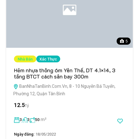
5
Nhà Bán
Xác Thực
Hẻm nhựa thông 6m Yên Thế, DT 4.1×14, 3
tầng BTCT cách sân bay 300m
BanNhaTanBinh.Com.Vn, 8 - 10 Nguyễn Bá Tuyển,
Phường 12, Quận Tân Bình
12.5
Tỷ
m²
3
3
50
Ngày đăng:
18/05/2022