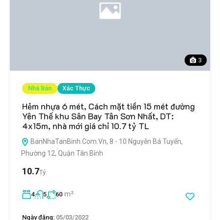
3
Nhà Bán
Xác Thực
Hẻm nhựa 6 mét, Cách mặt tiền 15 mét đường
Yên Thế khu Sân Bay Tân Sơn Nhất, DT:
4x15m, nhà mới giá chỉ 10.7 tỷ TL
BanNhaTanBinh.Com.Vn, 8 - 10 Nguyễn Bá Tuyển,
Phường 12, Quận Tân Bình
10.7
Tỷ
m²
4
5
60
Ngày đăng:
05/03/2022