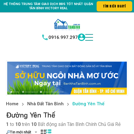
HỆ THỐNG TRUNG
TÂM GIAO DỊCH BĐS TỐT NHẤT QUẬN
tin số #1 Bất động sản quận Tân Bình "Nơi bạn tìm kiếm bất động s
TÌM
|
TÂN BÌNH
VICTORY REAL
0916.997.297
Home
Nhà Đất Tân Bình
Đường Yên Thế
Đường Yên Thế
1
to
10
trên
10
Bất động sản Tân Bình Chính Chủ Giá Rẻ
Tin mới nhất