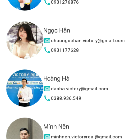
0931276876
Ngọc Hân
chaungochan.victory@gmail.com
0931177628
Hoàng Hà
daoha.victory@gmail.com
0388.936.549
Minh Nên
minhnen.victoryreal@gmail.com