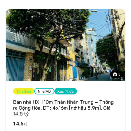
5
Nhà Bán
Nhà Mở
Xác Thực
Bán nhà HXH 10m Thân Nhân Trung – Thông
ra Cộng Hòa, DT: 4x16m [nở hậu 8.9m]. Giá
14.5 tỷ
14.5
Tỷ