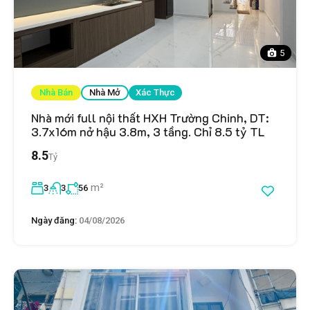
5
Nhà Bán
Nhà Mở
Xác Thực
Nhà mới full nội thất HXH Trường Chinh, DT:
3.7x16m nở hậu 3.8m, 3 tầng. Chỉ 8.5 tỷ TL
8.5
Tỷ
m²
3
3
56
Ngày đăng:
04/08/2026