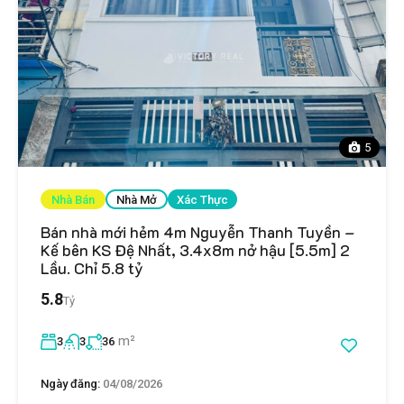
5
Nhà Bán
Nhà Mở
Xác Thực
Bán nhà mới hẻm 4m Nguyễn Thanh Tuyền –
Kế bên KS Đệ Nhất, 3.4x8m nở hậu [5.5m] 2
Lầu. Chỉ 5.8 tỷ
5.8
Tỷ
m²
3
3
36
Ngày đăng:
04/08/2026