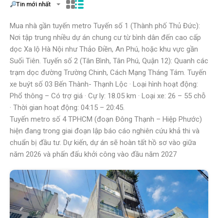
Tin mới nhất
Mua nhà gần tuyến metro Tuyến số 1 (Thành phố Thủ Đức):
Nơi tập trung nhiều dự án chung cư từ bình dân đến cao cấp
dọc Xa lộ Hà Nội như Thảo Điền, An Phú, hoặc khu vực gần
Suối Tiên. Tuyến số 2 (Tân Bình, Tân Phú, Quận 12): Quanh các
trạm dọc đường Trường Chinh, Cách Mạng Tháng Tám. Tuyến
xe buýt số 03 Bến Thành- Thạnh Lộc · Loại hình hoạt động:
Phổ thông – Có trợ giá · Cự ly: 18.05 km · Loại xe: 26 – 55 chỗ
· Thời gian hoạt động: 04:15 – 20:45.
Tuyến metro số 4 TPHCM (đoạn Đông Thạnh – Hiệp Phước)
hiện đang trong giai đoạn lập báo cáo nghiên cứu khả thi và
chuẩn bị đầu tư. Dự kiến, dự án sẽ hoàn tất hồ sơ vào giữa
năm 2026 và phấn đấu khởi công vào đầu năm 2027