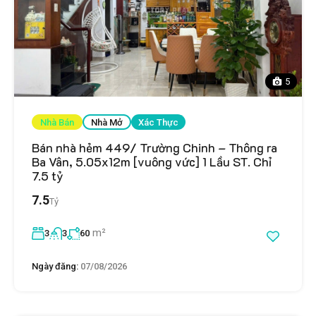
5
Nhà Bán
Nhà Mở
Xác Thực
Bán nhà hẻm 449/ Trường Chinh – Thông ra
Ba Vân, 5.05x12m [vuông vức] 1 Lầu ST. Chỉ
7.5 tỷ
7.5
Tỷ
m²
3
3
60
Ngày đăng:
07/08/2026