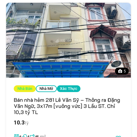
5
Nhà Bán
Nhà Mở
Xác Thực
Bán nhà hẻm 281 Lê Văn Sỹ – Thông ra Đặng
Văn Ngữ, 3x17m [vuông vức] 3 Lầu ST. Chỉ
10,3 tỷ TL
10.3
Tỷ
m²
6
4
45