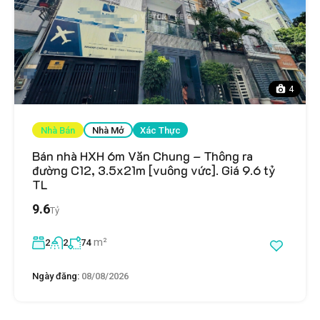
4
Nhà Bán
Nhà Mở
Xác Thực
Bán nhà HXH 6m Văn Chung – Thông ra
đường C12, 3.5x21m [vuông vức]. Giá 9.6 tỷ
TL
9.6
Tỷ
m²
2
2
74
Ngày đăng:
08/08/2026