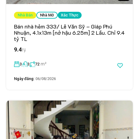
Nhà Bán
Nhà Mở
Xác Thực
Bán nhà hẻm 333/ Lê Văn Sỹ – Giáp Phú
Nhuận, 4.1x13m [nở hậu 6.25m] 2 Lầu. Chỉ 9.4
tỷ TL
9.4
Tỷ
m²
3
3
72
Ngày đăng:
06/08/2026