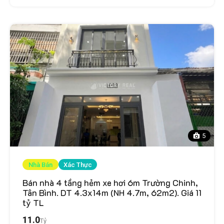
5
Nhà Bán
Xác Thực
Bán nhà 4 tầng hẻm xe hơi 6m Trường Chinh,
Tân Bình. DT 4.3x14m (NH 4.7m, 62m2). Giá 11
tỷ TL
11.0
Tỷ