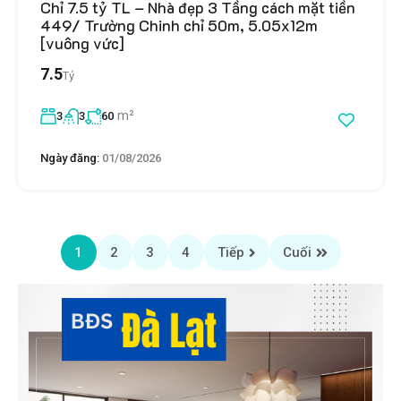
Chỉ 7.5 tỷ TL – Nhà đẹp 3 Tầng cách mặt tiền
449/ Trường Chinh chỉ 50m, 5.05x12m
[vuông vức]
7.5
Tỷ
m²
3
3
60
Ngày đăng:
01/08/2026
1
2
3
4
Tiếp
Cuối