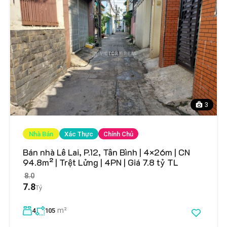
3
Nhà Bán
Xác Thực
Chính Chủ
Bán nhà Lê Lai, P.12, Tân Bình | 4×26m | CN
94.8m² | Trệt Lửng | 4PN | Giá 7.8 tỷ TL
8.0
7.8
Tỷ
m²
4
105