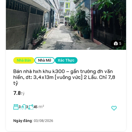
5
Nhà Bán
Nhà Mở
Xác Thực
Bán nhà hxh khu k300 – gần trường đh văn
hiến, dt: 3,4x13m [vuông vức] 2 Lầu. Chỉ 7,8
tỷ
7.8
Tỷ
m²
3
3
45
Ngày đăng:
03/08/2026