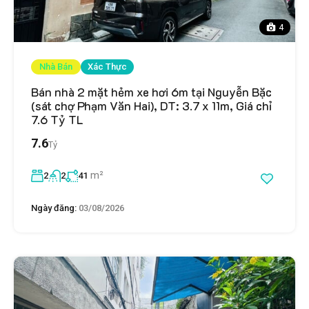
4
Nhà Bán
Xác Thực
Bán nhà 2 mặt hẻm xe hơi 6m tại Nguyễn Bặc
(sát chợ Phạm Văn Hai), DT: 3.7 x 11m, Giá chỉ
7.6 Tỷ TL
7.6
Tỷ
m²
2
2
41
Ngày đăng:
03/08/2026