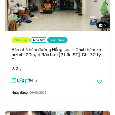
5
Nhà Bán
Nhà Mở
Xác Thực
Bán nhà hẻm đường Hồng Lạc – Cách hẻm xe
hơi chỉ 20m, 4.35x14m [2 Lầu ST]. Chỉ 7.2 tỷ
TL
7.2
Tỷ
m²
4
6
54
Ngày đăng:
06/08/2026