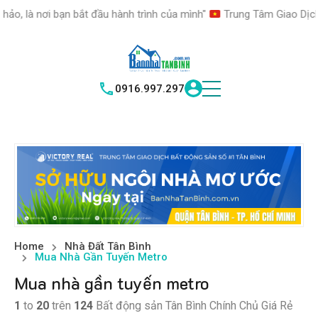
HỆ THỐNG TRUNG
TÂM GIAO DỊCH BĐS TỐT NHẤT QUẬN
ành trình của mình"
Trung Tâm Giao Dịch Mua Bán, Ký Gửi, Cho Th
TÌM HIỂU NGAY
TÂN BÌNH
VICTORY REAL
0916.997.297
Home
Nhà Đất Tân Bình
Mua Nhà Gần Tuyến Metro
Mua nhà gần tuyến metro
1
to
20
trên
124
Bất động sản Tân Bình Chính Chủ Giá Rẻ