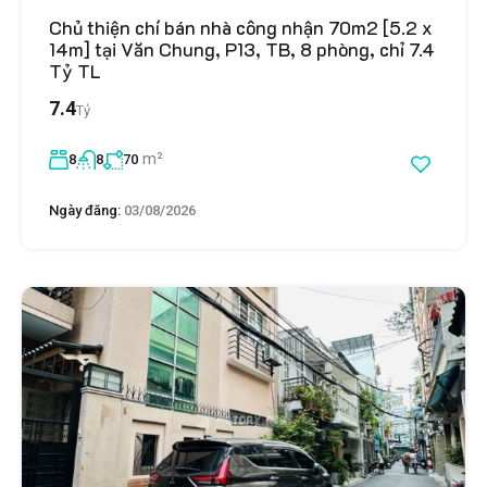
Chủ thiện chí bán nhà công nhận 70m2 [5.2 x
14m] tại Văn Chung, P13, TB, 8 phòng, chỉ 7.4
Tỷ TL
7.4
Tỷ
m²
8
8
70
Ngày đăng:
03/08/2026