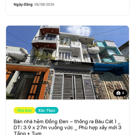
Ngày đăng:
06/08/2026
4
Nhà Bán
Xác Thực
Bán nhà hẻm Đồng Đen – thông ra Bàu Cát 1 _
DT: 3.9 x 27m vuông vức _ Phù hợp xây mới 3
Tầng + Tum