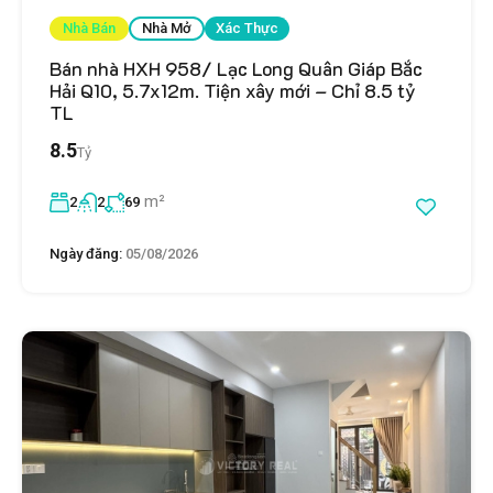
Nhà Bán
Nhà Mở
Xác Thực
Bán nhà HXH 958/ Lạc Long Quân Giáp Bắc
Hải Q10, 5.7x12m. Tiện xây mới – Chỉ 8.5 tỷ
TL
8.5
Tỷ
m²
2
2
69
Ngày đăng:
05/08/2026