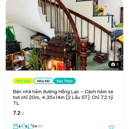
5
Nhà Bán
Nhà Mở
Xác Thực
Bán nhà hẻm đường Hồng Lạc – Cách hẻm xe
hơi chỉ 20m, 4.35x14m [2 Lầu ST]. Chỉ 7.2 tỷ
TL
7.2
Tỷ
m²
4
6
54