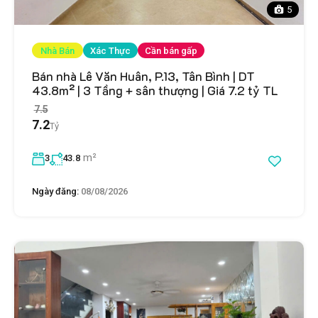
5
Nhà Bán
Xác Thực
Cần bán gấp
Bán nhà Lê Văn Huân, P.13, Tân Bình | DT
43.8m² | 3 Tầng + sân thượng | Giá 7.2 tỷ TL
7.5
7.2
Tỷ
m²
3
43.8
Ngày đăng:
08/08/2026