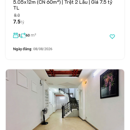
5.05x12m (CN 60m²) | Trệt 2 Lầu | Giá 7.5 tỷ
TL
8.0
7.5
Tỷ
m²
3
60
Ngày đăng:
08/08/2026