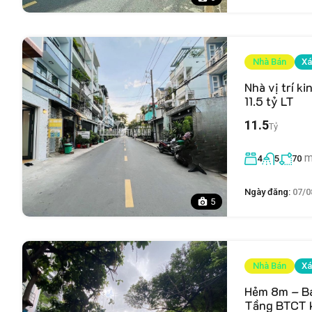
Nhà Bán
Xá
Nhà vị trí 
11.5 tỷ LT
11.5
Tỷ
m
4
5
70
Ngày đăng:
07/0
5
Nhà Bán
Xá
Hẻm 8m – Bá
Tầng BTCT ki