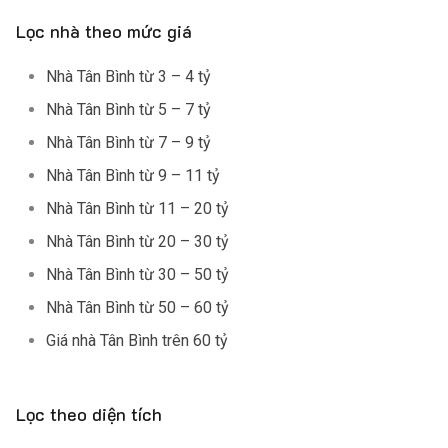
Lọc nhà theo mức giá
Nhà Tân Bình từ 3 – 4 tỷ
Nhà Tân Bình từ 5 – 7 tỷ
Nhà Tân Bình từ 7 – 9 tỷ
Nhà Tân Bình từ 9 – 11 tỷ
Nhà Tân Bình từ 11 – 20 tỷ
Nhà Tân Bình từ 20 – 30 tỷ
Nhà Tân Bình từ 30 – 50 tỷ
Nhà Tân Bình từ 50 – 60 tỷ
Giá nhà Tân Bình trên 60 tỷ
Lọc theo diện tích