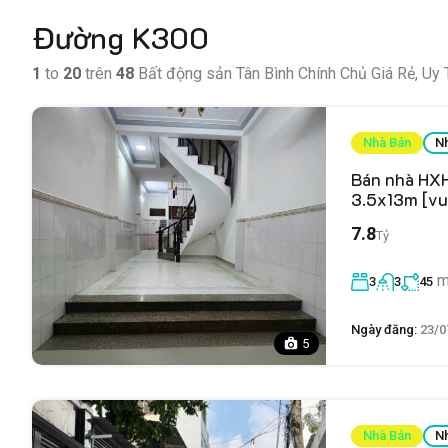
Đường K300
1
to
20
trên
48
Bất động sản Tân Bình Chính Chủ Giá Rẻ, Uy 
Nhà Bán
N
Bán nhà HXH
3.5x13m [vuô
7.8
Tỷ
m
3
3
45
Ngày đăng:
23/0
5
Nhà Bán
N