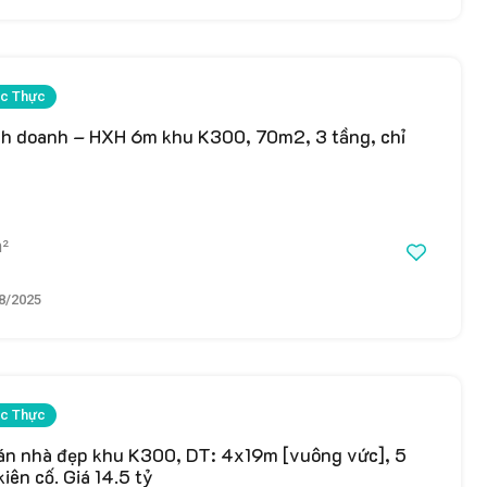
c Thực
kinh doanh – HXH 6m khu K300, 70m2, 3 tầng, chỉ
²
8/2025
c Thực
n nhà đẹp khu K300, DT: 4x19m [vuông vức], 5
ên cố. Giá 14.5 tỷ