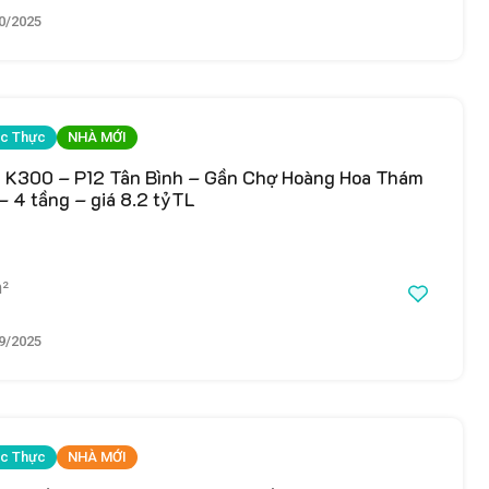
0/2025
c Thực
NHÀ MỚI
 K300 – P12 Tân Bình – Gần Chợ Hoàng Hoa Thám
 4 tầng – giá 8.2 tỷTL
²
9/2025
c Thực
NHÀ MỚI