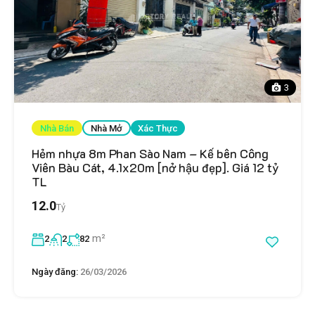
3
Nhà Bán
Nhà Mở
Xác Thực
Hẻm nhựa 8m Phan Sào Nam – Kế bên Công
Viên Bàu Cát, 4.1x20m [nở hậu đẹp]. Giá 12 tỷ
TL
12.0
Tỷ
m²
2
2
82
Ngày đăng:
26/03/2026