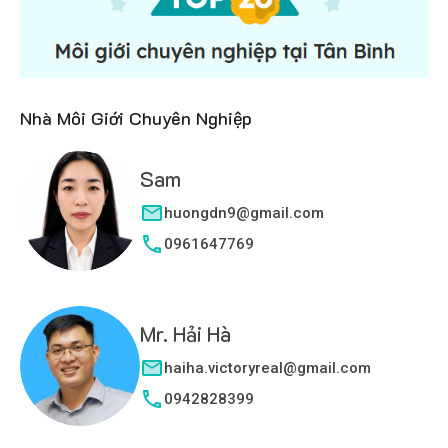
Nhà Môi Giới Chuyên Nghiệp
Sam
huongdn9@gmail.com
0961647769
Mr. Hải Hà
haiha.victoryreal@gmail.com
0942828399