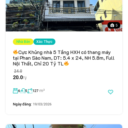
5
Nhà Bán
Xác Thực
Cực Khủng nhà 5 Tầng HXH có thang máy
tại Phan Sào Nam, DT: 5.4 x 24, NH 5.8m, Full
Nội Thất, Chỉ 20 Tỷ TL
24.0
20.0
Tỷ
m²
6
5
127
Ngày đăng:
19/03/2026