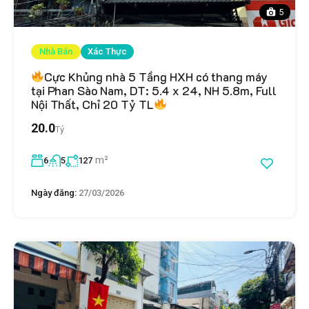
5
Nhà Bán
Xác Thực
Cực Khủng nhà 5 Tầng HXH có thang máy
tại Phan Sào Nam, DT: 5.4 x 24, NH 5.8m, Full
Nội Thất, Chỉ 20 Tỷ TL
20.0
Tỷ
m²
6
5
127
Ngày đăng:
27/03/2026