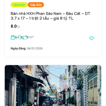
Nhà Bán
Gấp Bán
Bán nhà HXH Phan Sào Nam – Bàu Cát – DT
3.7 x 17 – 1 trệt 2 lầu – giá 8 tỷ TL
8.0
Tỷ
m²
3
3
3
Ngày đăng:
06/01/2026