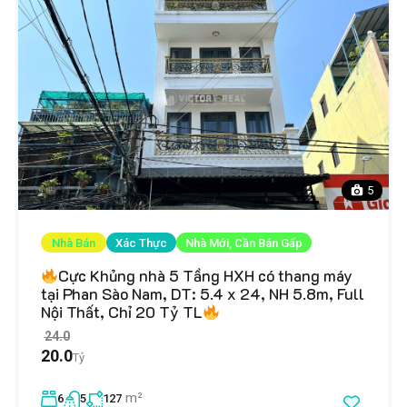
5
Nhà Bán
Xác Thực
Nhà Mới, Cần Bán Gấp
Cực Khủng nhà 5 Tầng HXH có thang máy
tại Phan Sào Nam, DT: 5.4 x 24, NH 5.8m, Full
Nội Thất, Chỉ 20 Tỷ TL
24.0
20.0
Tỷ
m²
6
5
127