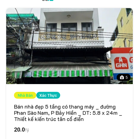
5
Nhà Bán
Xác Thực
Bán nhà đẹp 5 tầng có thang máy _ đường
Phan Sào Nam, P Bảy Hiền _ DT: 5.8 x 24m _
Thiết kế kiến trúc tân cổ điển
20.0
Tỷ