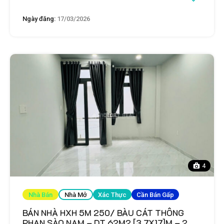
Ngày đăng:
17/03/2026
4
Nhà Bán
Nhà Mở
Xác Thực
Cần Bán Gấp
BÁN NHÀ HXH 5M 250/ BÀU CÁT THÔNG
PHAN SÀO NAM – DT 62M2 [3.7X17]M – 2