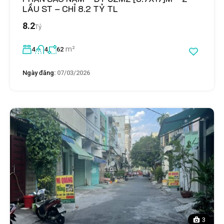
LẦU ST – CHỈ 8.2 TỶ TL
8.2
Tỷ
m²
4
4
62
Ngày đăng:
07/03/2026
3