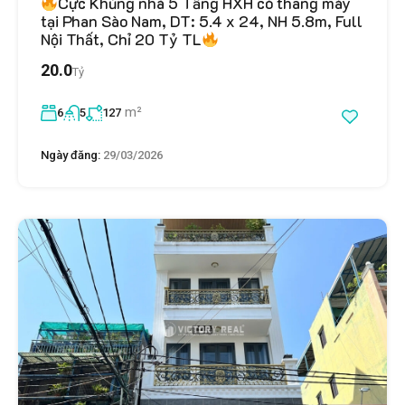
Cực Khủng nhà 5 Tầng HXH có thang máy
tại Phan Sào Nam, DT: 5.4 x 24, NH 5.8m, Full
Nội Thất, Chỉ 20 Tỷ TL
20.0
Tỷ
m²
6
5
127
Ngày đăng:
29/03/2026