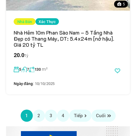
5
Nhà Bán
Xác Thực
Nhà Hẻm 10m Phan Sào Nam – 5 Tầng Nhà
Đẹp có Thang Máy, DT: 5.4x24m [nở hậu].
Giá 20 tỷ TL
20.0
Tỷ
m²
5
7
130
Ngày đăng:
10/10/2025
1
2
3
4
Tiếp
Cuối