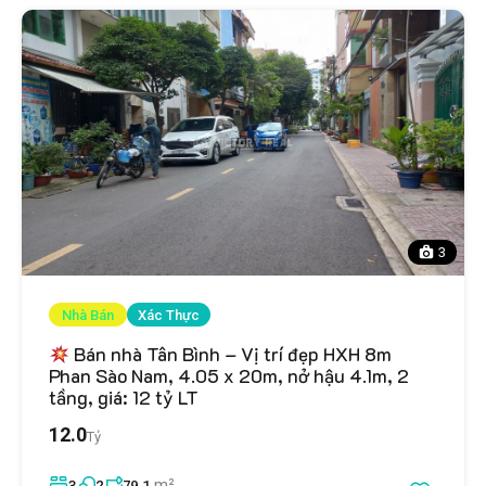
3
Nhà Bán
Xác Thực
Bán nhà Tân Bình – Vị trí đẹp HXH 8m
Phan Sào Nam, 4.05 x 20m, nở hậu 4.1m, 2
tầng, giá: 12 tỷ LT
12.0
Tỷ
m²
3
2
79.1