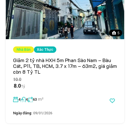
5
Nhà Bán
Xác Thực
Giảm 2 tỷ nhà HXH 5m Phan Sào Nam – Bàu
Cát, P11, TB, HCM, 3.7 x 17m – 63m2, giá giảm
còn 8 Tỷ TL
10.0
8.0
Tỷ
m²
4
4
63
Ngày đăng:
09/01/2026