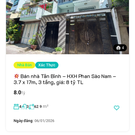
4
Nhà Bán
Xác Thực
Bán nhà Tân Bình – HXH Phan Sào Nam –
3.7 x 17m, 3 tầng, giá: 8 tỷ TL
8.0
Tỷ
m²
4
3
62.9
Ngày đăng:
06/01/2026