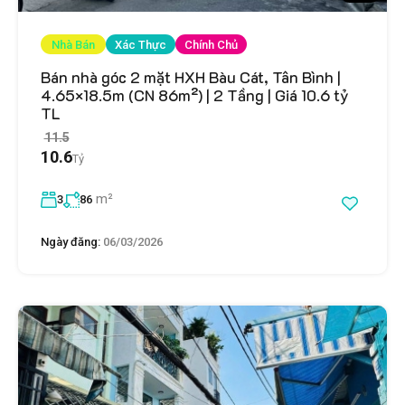
Nhà Bán
Xác Thực
Chính Chủ
Bán nhà góc 2 mặt HXH Bàu Cát, Tân Bình |
4.65×18.5m (CN 86m²) | 2 Tầng | Giá 10.6 tỷ
TL
11.5
10.6
Tỷ
m²
3
86
Ngày đăng:
06/03/2026