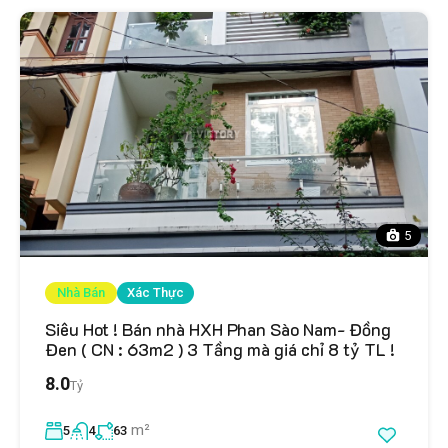
5
Nhà Bán
Xác Thực
Siêu Hot ! Bán nhà HXH Phan Sào Nam- Đồng
Đen ( CN : 63m2 ) 3 Tầng mà giá chỉ 8 tỷ TL !
8.0
Tỷ
m²
5
4
63