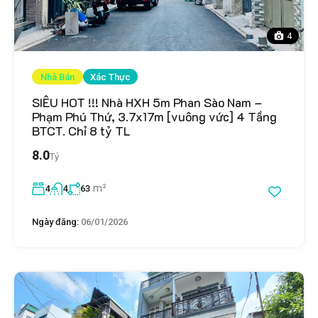
4
Nhà Bán
Xác Thực
SIÊU HOT !!! Nhà HXH 5m Phan Sào Nam –
Phạm Phú Thứ, 3.7x17m [vuông vức] 4 Tầng
BTCT. Chỉ 8 tỷ TL
8.0
Tỷ
m²
4
4
63
Ngày đăng:
06/01/2026