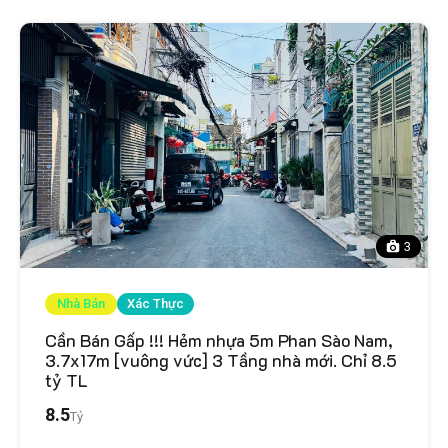
3
Nhà Bán
Xác Thực
Cần Bán Gấp !!! Hẻm nhựa 5m Phan Sào Nam,
3.7x17m [vuông vức] 3 Tầng nhà mới. Chỉ 8.5
tỷ TL
8.5
Tỷ