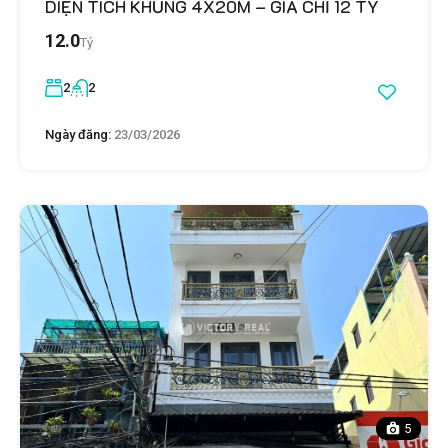
DIỆN TÍCH KHỦNG 4X20M – GIÁ CHỈ 12 TỶ
12.0
Tỷ
2
2
Ngày đăng:
23/03/2026
5