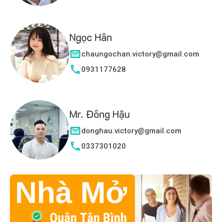
Ngọc Hân
chaungochan.victory@gmail.com
0931177628
Mr. Đông Hậu
donghau.victory@gmail.com
0337301020