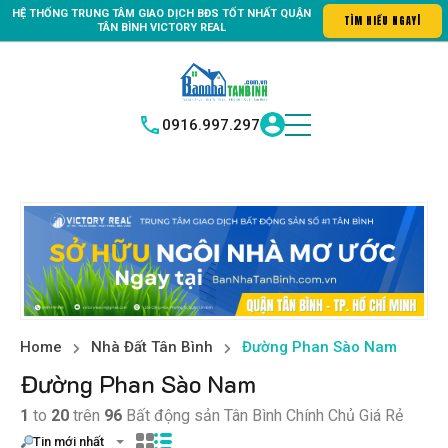
HỆ THỐNG TRUNG
TÂM GIAO DỊCH BĐS TỐT NHẤT QUẬN
kiếm bất động sản hoàn hảo, là nơi bạn bắt đầu hành trình của mìn
TÌM HIỂU N
|
TÂN BÌNH
VICTORY REAL
0916.997.297
Home
Nhà Đất Tân Bình
Đường Phan Sào Nam
Đường Phan Sào Nam
1
to
20
trên
96
Bất động sản Tân Bình Chính Chủ Giá Rẻ
Tin mới nhất