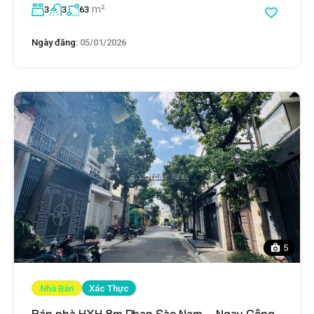
m²
3
3
63
Ngày đăng:
05/01/2026
5
Nhà Bán
Xác Thực
Bán nhà HXH 8m Phan Sào Nam – Ngay Công