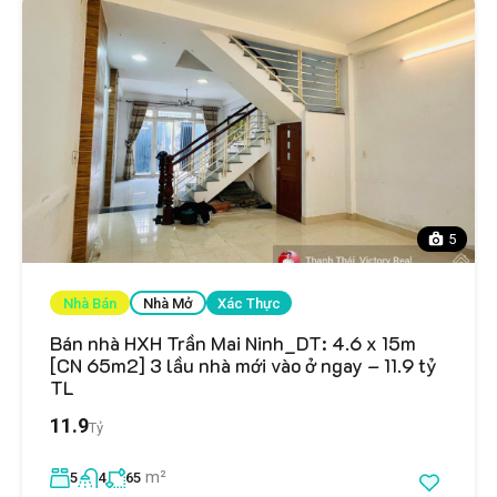
5
Nhà Bán
Nhà Mở
Xác Thực
Bán nhà HXH Trần Mai Ninh_DT: 4.6 x 15m
[CN 65m2] 3 lầu nhà mới vào ở ngay – 11.9 tỷ
TL
11.9
Tỷ
m²
5
4
65