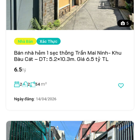
5
Nhà Bán
Xác Thực
Bán nhà hẻm 1 sẹc thông Trần Mai Ninh- Khu
Bàu Cát – DT: 5.2×10.3m. Giá 6.5 tỷ TL
6.5
Tỷ
m²
2
2
54
Ngày đăng:
14/04/2026