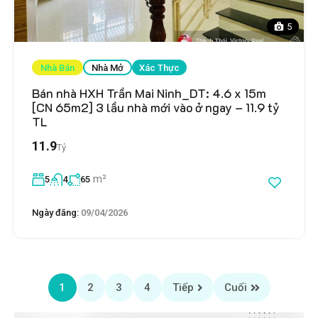
5
Nhà Bán
Nhà Mở
Xác Thực
Bán nhà HXH Trần Mai Ninh_DT: 4.6 x 15m
[CN 65m2] 3 lầu nhà mới vào ở ngay – 11.9 tỷ
TL
11.9
Tỷ
m²
5
4
65
Ngày đăng:
09/04/2026
1
2
3
4
Tiếp
Cuối