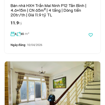
Bán nhà HXH Trần Mai Ninh P12 Tân Bình |
4.6×15m | CN 65m² | 4 tầng | Dòng tiền
20tr/th | Giá 11.9 tỷ TL
11.9
Tỷ
m²
6
65
Ngày đăng:
10/04/2026