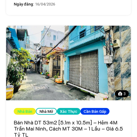
Ngày đăng:
16/04/2026
3
Nhà Bán
Nhà Mở
Xác Thực
Cần Bán Gấp
Bán Nhà DT 53m2 [5.1m x 10.5m] – Hẻm 4M
Trần Mai Ninh, Cách MT 30M – 1 Lầu – Giá 6.5
Tỷ TL