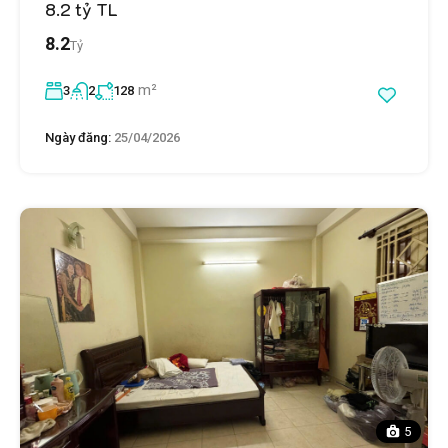
8.2 tỷ TL
8.2
Tỷ
m²
3
2
128
Ngày đăng:
25/04/2026
5