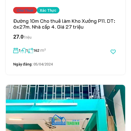
Cho Thuê
Xác Thực
Đường 10m Cho thuê làm Kho Xưởng P11. DT:
6x27m. Nhà cấp 4. Giá 27 triệu
27.0
Triệu
m²
1
1
162
Ngày đăng:
05/04/2024