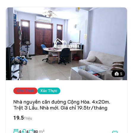
5
Cho Thuê
Xác Thực
Nhà nguyên căn đường Cộng Hòa. 4x20m.
Trệt 3 Lầu. Nhà mới. Giá chỉ 19.5tr/tháng
19.5
Triệu
m²
4
4
80