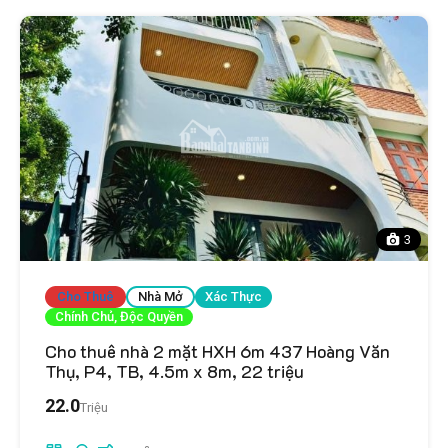
3
Cho Thuê
Nhà Mở
Xác Thực
Chính Chủ, Độc Quyền
Cho thuê nhà 2 mặt HXH 6m 437 Hoàng Văn
Thụ, P4, TB, 4.5m x 8m, 22 triệu
22.0
Triệu