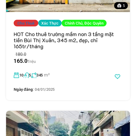
5
Cho Thuê
Xác Thực
Chính Chủ, Độc Quyền
HOT Cho thuê trường mầm non 3 tầng mặt
tiền Bùi Thị Xuân, 345 m2, đẹp, chỉ
165tr/tháng
180.0
165.0
Triệu
m²
10
5
345
Ngày đăng:
04/01/2025