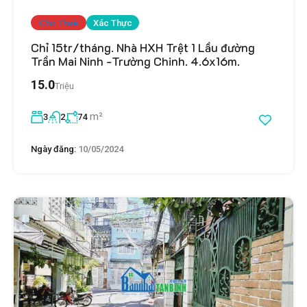
Cho Thuê
Xác Thực
Chỉ 15tr/tháng. Nhà HXH Trệt 1 Lầu đường
Trần Mai Ninh -Trường Chinh. 4.6x16m.
15.0
Triệu
m²
3
2
74
Ngày đăng:
10/05/2024