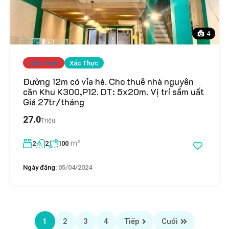
4
Cho Thuê
Xác Thực
Đường 12m có vỉa hè. Cho thuê nhà nguyên
căn Khu K300,P12. DT: 5x20m. Vị trí sầm uất
Giá 27tr/tháng
27.0
Triệu
m²
2
2
100
Ngày đăng:
05/04/2024
1
2
3
4
Tiếp
Cuối