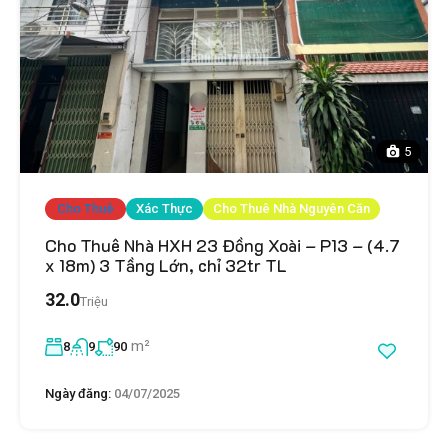
5
Cho Thuê
Xác Thực
Cho Thuê Nhà Nguyên Căn
Cho Thuê Nhà HXH 23 Đồng Xoài – P13 – (4.7
x 18m) 3 Tầng Lớn, chỉ 32tr TL
32.0
Triệu
m²
8
9
90
Ngày đăng:
04/07/2025