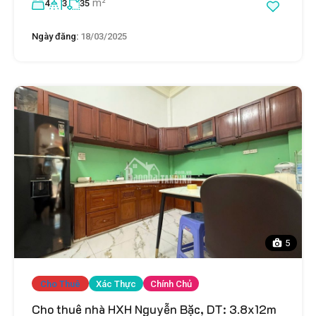
m²
4
3
35
Ngày đăng:
18/03/2025
5
Cho Thuê
Xác Thực
Chính Chủ
Cho thuê nhà HXH Nguyễn Bặc, DT: 3.8x12m