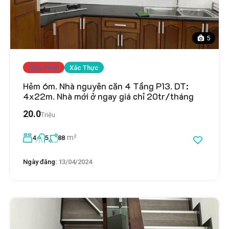
5
Cho Thuê
Xác Thực
Hẻm 6m. Nhà nguyên căn 4 Tầng P13. DT:
4x22m. Nhà mới ở ngay giá chỉ 20tr/tháng
20.0
Triệu
m²
4
5
88
Ngày đăng:
13/04/2024