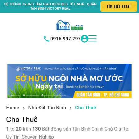
HỆ THỐNG TRUNG
TÂM GIAO DỊCH BĐS TỐT NHẤT QUẬN
 Bất động sản quận Tân Bình "Nơi bạn tìm kiếm bất động sản hoàn 
TÌM
|
TÂN BÌNH
VICTORY REAL
0916.997.297
Home
Nhà Đất Tân Bình
Cho Thuê
Cho Thuê
1
to
20
trên
130
Bất động sản Tân Bình Chính Chủ Giá Rẻ,
Uy Tín, Chuyên Nghiệp