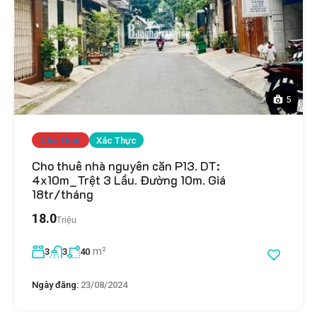
5
Cho Thuê
Xác Thực
Cho thuê nhà nguyên căn P13. DT:
4x10m_Trệt 3 Lầu. Đường 10m. Giá
18tr/tháng
18.0
Triệu
m²
3
3
40
Ngày đăng:
23/08/2024