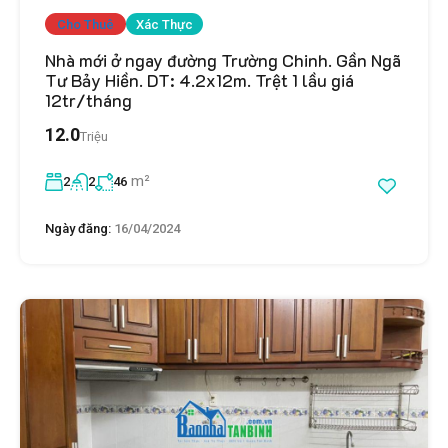
Cho Thuê
Xác Thực
Nhà mới ở ngay đường Trường Chinh. Gần Ngã
Tư Bảy Hiền. DT: 4.2x12m. Trệt 1 lầu giá
12tr/tháng
12.0
Triệu
m²
2
2
46
Ngày đăng:
16/04/2024