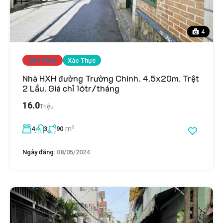
4
Cho Thuê
Xác Thực
Nhà HXH đường Trường Chinh. 4.5x20m. Trệt
2 Lầu. Giá chỉ 16tr/tháng
16.0
Triệu
m²
4
3
90
Ngày đăng:
08/05/2024