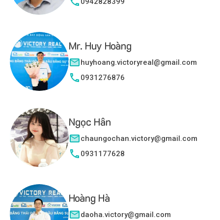
0942828399
Mr. Huy Hoàng
huyhoang.victoryreal@gmail.com
0931276876
Ngọc Hân
chaungochan.victory@gmail.com
0931177628
Hoàng Hà
daoha.victory@gmail.com