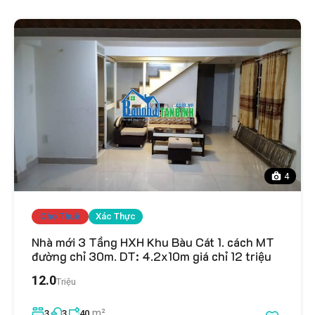
4
Cho Thuê
Xác Thực
Nhà mới 3 Tầng HXH Khu Bàu Cát 1. cách MT
đường chỉ 30m. DT: 4.2x10m giá chỉ 12 triệu
12.0
Triệu
m²
3
3
40