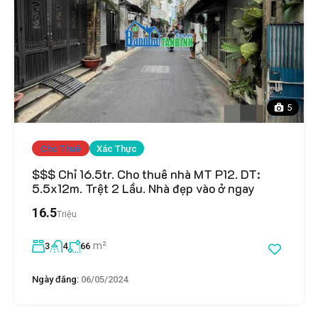
5
Cho Thuê
Xác Thực
$$$ Chỉ 16.5tr. Cho thuê nhà MT P12. DT:
5.5x12m. Trệt 2 Lầu. Nhà đẹp vào ở ngay
16.5
Triệu
m²
3
4
66
Ngày đăng:
06/05/2024