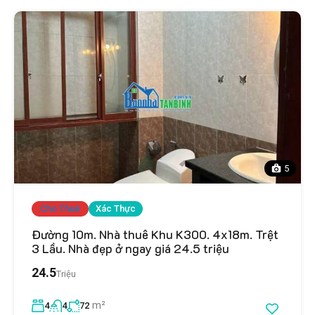
5
Cho Thuê
Xác Thực
Đường 10m. Nhà thuê Khu K300. 4x18m. Trệt
3 Lầu. Nhà đẹp ở ngay giá 24.5 triệu
24.5
Triệu
m²
4
4
72