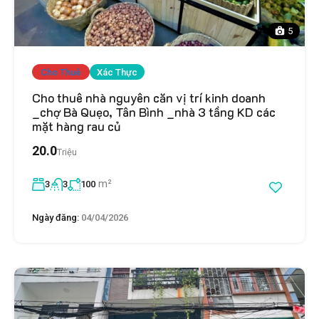
5
Cho Thuê
Xác Thực
Cho thuê nhà nguyên căn vị trí kinh doanh
_chợ Bà Quẹo, Tân Bình _nhà 3 tầng KD các
mặt hàng rau củ
20.0
Triệu
m²
3
3
100
Ngày đăng:
04/04/2026