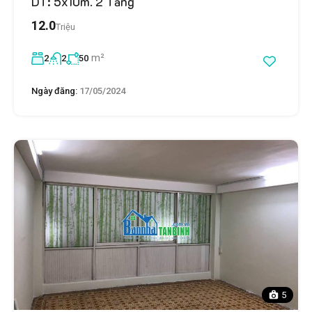
DT: 5x10m. 2 Tầng
12.0
Triệu
m²
2
2
50
Ngày đăng:
17/05/2024
5