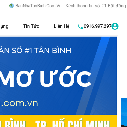
nh.Com.Vn - Kênh thông tin số #1 Bất động sản quận Tân Bình "N
Dụng
Tin Tức
Liên Hệ
0916.997.297