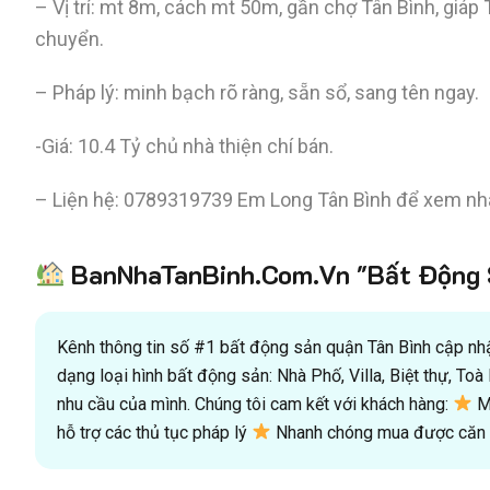
– Vị trí: mt 8m, cách mt 50m, gần chợ Tân Bình, giáp 
chuyển.
– Pháp lý: minh bạch rõ ràng, sẵn sổ, sang tên ngay.
-Giá: 10.4 Tỷ chủ nhà thiện chí bán.
– Liện hệ: 0789319739 Em Long Tân Bình để xem nhà
BanNhaTanBinh.Com.Vn "Bất Động S
Kênh thông tin số #1 bất động sản quận Tân Bình cập nhật
dạng loại hình bất động sản: Nhà Phố, Villa, Biệt thự, T
nhu cầu của mình. Chúng tôi cam kết với khách hàng:
Mu
hỗ trợ các thủ tục pháp lý
Nhanh chóng mua được căn n