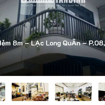
ẻm 8m – LẠc Long QuÂn – P.08, 