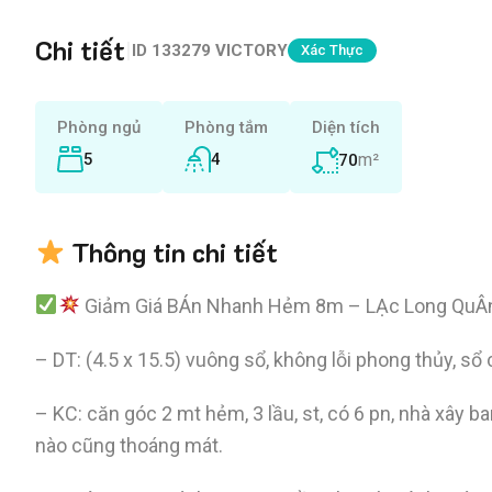
Chi tiết
|
ID
133279 VICTORY
Xác Thực
Phòng ngủ
Phòng tắm
Diện tích
5
4
m²
70
Thông tin chi tiết
Giảm Giá BÁn Nhanh Hẻm 8m – LẠc Long QuÂn – P
– DT: (4.5 x 15.5) vuông sổ, không lỗi phong thủy, sổ
– KC: căn góc 2 mt hẻm, 3 lầu, st, có 6 pn, nhà xây b
nào cũng thoáng mát.