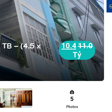
TB – (4.5 x
10.4
11.0
Tỷ
5
Photos