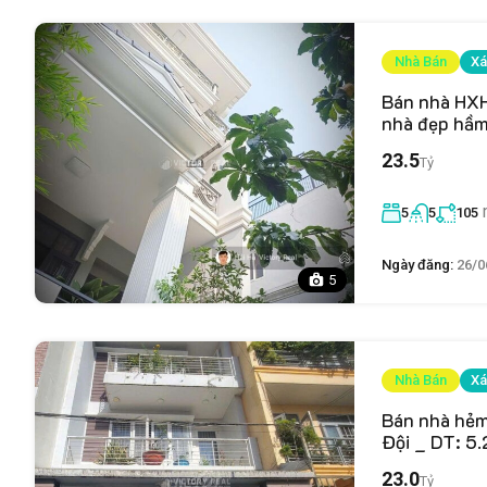
Nhà Bán
Xá
Bán nhà HXH
nhà đẹp hầm
23.5
Tỷ
5
5
105
Ngày đăng:
26/0
5
Nhà Bán
Xá
Bán nhà hẻm
Đội _ DT: 5.
23.0
Tỷ