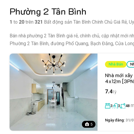
Phường 2 Tân Bình
1
to
20
trên
321
Bất động sản Tân Bình Chính Chủ Giá Rẻ, Uy
Bán nhà phường 2 Tân Bình giá rẻ, chính chủ, cập nhật mới n
Phường 2 Tân Bình, đường Phổ Quang, Bạch Đằng, Cửa Long 
Nhà Bán
N
Nhà mới xây
4x12m [3PN]
7.4
Tỷ
m
3
3
48
Ngày đăng:
31/0
5