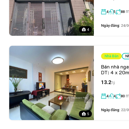
m
4
5
88
Ngày đăng:
24/0
4
Nhà Bán
N
Bán nhà nga
DT: 4 x 20m
13.2
Tỷ
m
4
4
80
Ngày đăng:
22/0
5