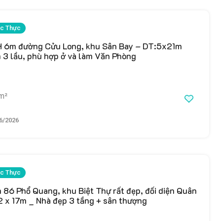
c Thực
 6m đường Cửu Long, khu Sân Bay – DT:5x21m
 3 lầu, phù hợp ở và làm Văn Phòng
m²
6/2026
c Thực
 86 Phổ Quang, khu Biệt Thự rất đẹp, đối diện Quân
2 x 17m _ Nhà đẹp 3 tầng + sân thượng