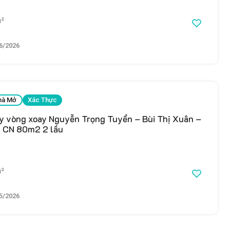
²
6/2026
hà Mở
Xác Thực
y vòng xoay Nguyễn Trọng Tuyển – Bùi Thị Xuân –
 CN 80m2 2 lầu
²
5/2026