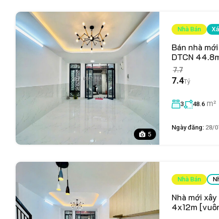
Nhà Bán
Xá
Bán nhà mới
DTCN 44.8m²
7.7
7.4
Tỷ
m²
3
48.6
Ngày đăng:
28/0
5
Nhà Bán
N
Nhà mới xây
4x12m [vuôn