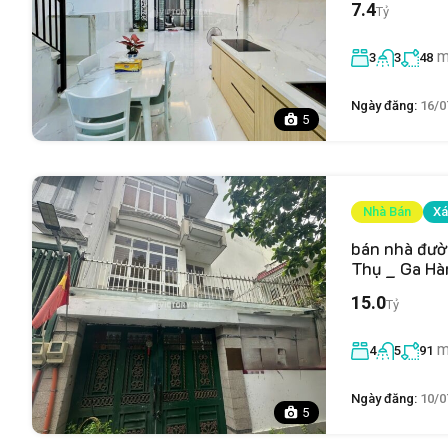
7.4
Tỷ
m
3
3
48
Ngày đăng:
16/0
5
Nhà Bán
Xá
bán nhà đườ
Thụ _ Ga Hà
15.0
Tỷ
m
4
5
91
Ngày đăng:
10/0
5