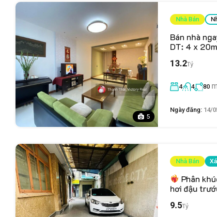
Nhà Bán
N
Bán nhà nga
DT: 4 x 20m
13.2
Tỷ
m
4
4
80
Ngày đăng:
14/0
5
Nhà Bán
Xá
Phân khúc
hơi đậu trướ
9.5
Tỷ