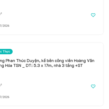
²
7/2026
c Thực
ng Phan Thúc Duyện, kề bên công viên Hoàng Văn
ng Hóa TSN _ DT: 5.3 x 17m, nhà 3 tầng +ST
²
7/2026