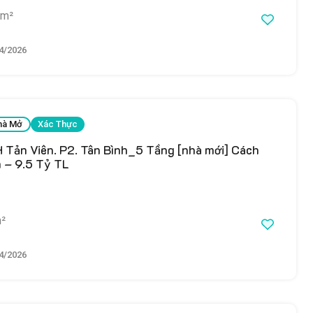
m²
4/2026
hà Mở
Xác Thực
 Tản Viên. P2. Tân Bình_5 Tầng [nhà mới] Cách
m – 9.5 Tỷ TL
²
4/2026