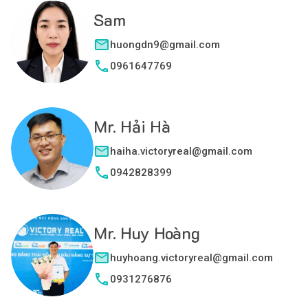
Sam
huongdn9@gmail.com
0961647769
Mr. Hải Hà
haiha.victoryreal@gmail.com
0942828399
Mr. Huy Hoàng
huyhoang.victoryreal@gmail.com
0931276876