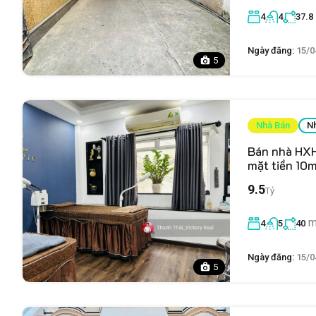
4
4
37.8
Ngày đăng:
15/0
5
Nhà Bán
N
Bán nhà HXH
mặt tiền 10
9.5
Tỷ
m
4
5
40
Ngày đăng:
15/0
5