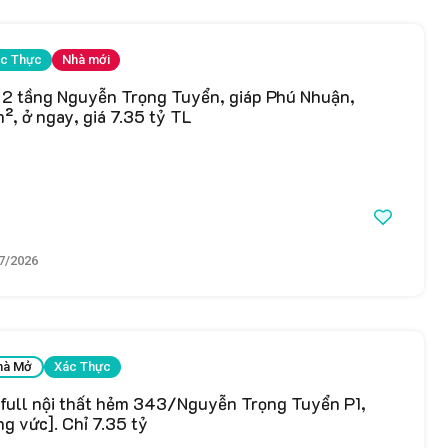
c Thực
Nhà mới
 2 tầng Nguyễn Trọng Tuyển, giáp Phú Nhuận,
, ở ngay, giá 7.35 tỷ TL
7/2026
hà Mở
Xác Thực
 full nội thất hẻm 343/Nguyễn Trọng Tuyển P1,
g vức]. Chỉ 7.35 tỷ