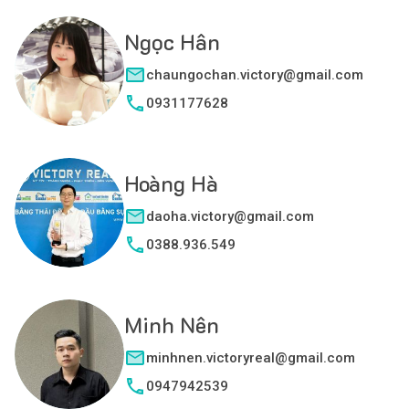
Ngọc Hân
chaungochan.victory@gmail.com
0931177628
Hoàng Hà
daoha.victory@gmail.com
0388.936.549
Minh Nên
minhnen.victoryreal@gmail.com
0947942539