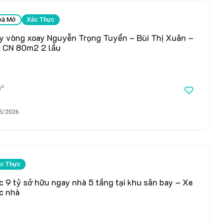
hà Mở
Xác Thực
y vòng xoay Nguyễn Trọng Tuyển – Bùi Thị Xuân –
 CN 80m2 2 lầu
²
5/2026
c Thực
 9 tỷ sở hữu ngay nhà 5 tầng tại khu sân bay – Xe
c nhà