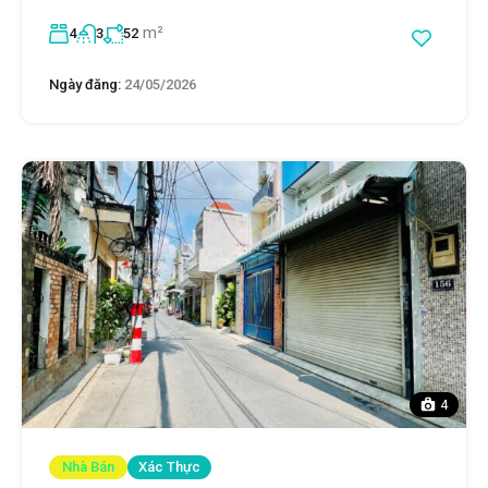
m²
4
3
52
Ngày đăng:
24/05/2026
4
Nhà Bán
Xác Thực