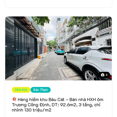
4
Nhà Bán
Xác Thực
Hàng hiếm khu Bàu Cát – Bán nhà HXH 6m
Trương Công Định, DT: 92.6m2, 3 tầng, chỉ
nhỉnh 130 triệu/m2