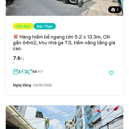
5
Nhà Bán
Xác Thực
Hàng hiếm bề ngang lớn 5.2 x 13.3m, CN
gần 64m2, khu nhà ga T3, tiềm năng tăng giá
cao
7.6
Tỷ
m²
2
2
64
Ngày đăng:
24/05/2026