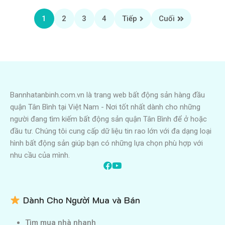
1
2
3
4
Tiếp
Cuối
Bannhatanbinh.com.vn là trang web bất động sản hàng đầu
quận Tân Bình tại Việt Nam - Nơi tốt nhất dành cho những
người đang tìm kiếm bất động sản quận Tân Bình để ở hoặc
đầu tư. Chúng tôi cung cấp dữ liệu tin rao lớn với đa dạng loại
hình bất động sản giúp bạn có những lựa chọn phù hợp với
nhu cầu của mình.
Dành Cho Người Mua và Bán
Tìm mua nhà nhanh