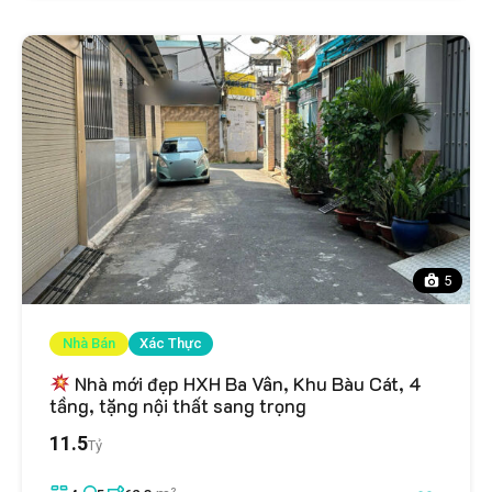
5
Nhà Bán
Xác Thực
Nhà mới đẹp HXH Ba Vân, Khu Bàu Cát, 4
tầng, tặng nội thất sang trọng
11.5
Tỷ