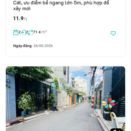
Cát, ưu điểm bề ngang lớn 5m, phù hợp để
xây mới
11.9
Tỷ
m²
2
2
71.4
Ngày đăng:
26/05/2026