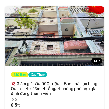
5
Nhà Bán
Xác Thực
Giảm giá sâu 500 triệu – Bán nhà Lạc Long
Quân – 4 x 13m, 4 tầng, 4 phòng phù hợp gia
đình đông thành viên
9.0
8.5
Tỷ