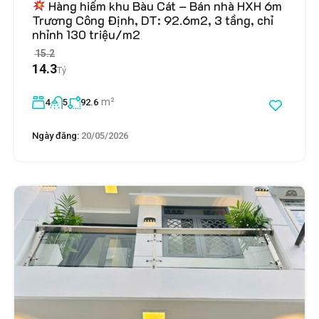
Hàng hiếm khu Bàu Cát – Bán nhà HXH 6m
Trương Công Định, DT: 92.6m2, 3 tầng, chỉ
nhỉnh 130 triệu/m2
15.2
14.3
Tỷ
m²
4
5
92.6
Ngày đăng:
20/05/2026