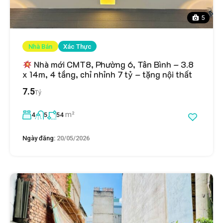
5
Nhà Bán
Xác Thực
Nhà mới CMT8, Phường 6, Tân Bình – 3.8
x 14m, 4 tầng, chỉ nhỉnh 7 tỷ – tặng nội thất
7.5
Tỷ
m²
4
5
54
Ngày đăng:
20/05/2026