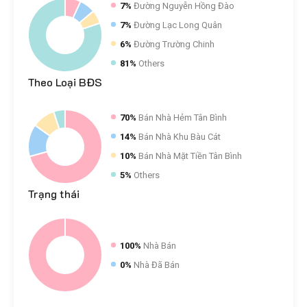
7%
Đường Nguyễn Hồng Đào
7%
Đường Lạc Long Quân
6%
Đường Trường Chinh
81%
Others
Theo
Loại BĐS
70%
Bán Nhà Hẻm Tân Bình
14%
Bán Nhà Khu Bàu Cát
10%
Bán Nhà Mặt Tiền Tân Bình
5%
Others
Trạng
thái
100%
Nhà Bán
0%
Nhà Đã Bán