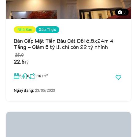
3
Nhà Bán
Xác Thực
Bán Gấp Mặt Tiền Bàu Cát Đôi 6,5x24m 4
Tầng – Giảm 5 tỷ !!! chỉ còn 22 tỷ nhỉnh
25.0
22.5
Tỷ
m²
5
6
116
Ngày đăng:
23/05/2023