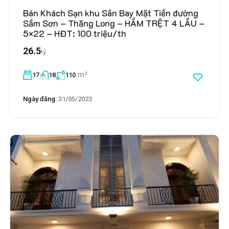
Bán Khách Sạn khu Sân Bay Mặt Tiền đường
Sầm Sơn – Thăng Long – HẦM TRỆT 4 LẦU –
5×22 – HĐT: 100 triệu/th
26.5
tỷ
m²
17
18
110
Ngày đăng:
31/05/2023