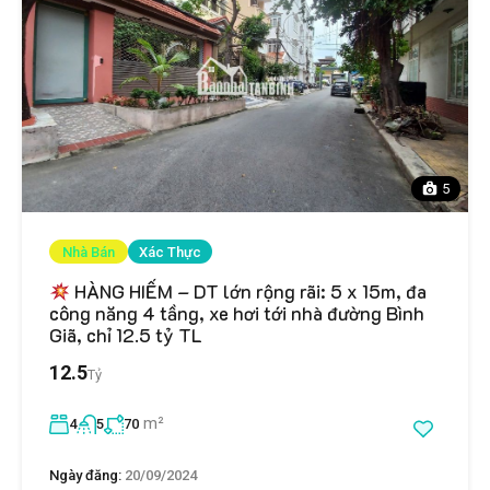
5
Nhà Bán
Xác Thực
HÀNG HIẾM – DT lớn rộng rãi: 5 x 15m, đa
công năng 4 tầng, xe hơi tới nhà đường Bình
Giã, chỉ 12.5 tỷ TL
12.5
Tỷ
m²
4
5
70
Ngày đăng:
20/09/2024