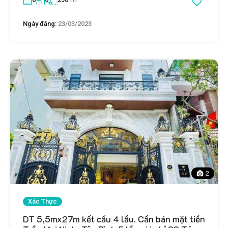
Ngày đăng:
23/03/2023
2
Xác Thực
DT 5,5mx27m kết cấu 4 lầu. Cần bán mặt tiền