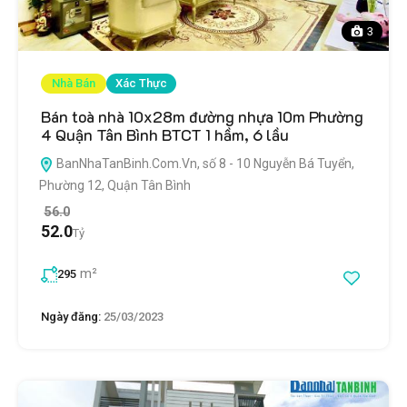
3
Nhà Bán
Xác Thực
Bán toà nhà 10x28m đường nhựa 10m Phường
4 Quận Tân Bình BTCT 1 hầm, 6 lầu
BanNhaTanBinh.Com.Vn, số 8 - 10 Nguyễn Bá Tuyển,
Phường 12, Quận Tân Bình
56.0
52.0
Tỷ
m²
295
Ngày đăng:
25/03/2023