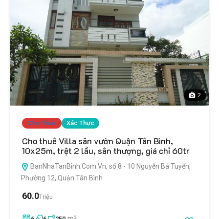
2
Cho Thuê
Xác Thực
Cho thuê Villa sân vườn Quận Tân Bình,
10x25m, trệt 2 lầu, sân thượng, giá chỉ 60tr
BanNhaTanBinh.Com.Vn, số 8 - 10 Nguyễn Bá Tuyển,
Phường 12, Quận Tân Bình
60.0
Triệu
m²
6
6
250