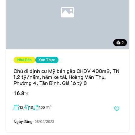
2
Nhà Bán
Xác Thực
Chủ đi định cư Mỹ bán gấp CHDV 400m2, TN
1,2 tỷ/năm, hẻm xe tải, Hoàng Văn Thụ,
Phường 4, Tân Bình. Giá 16 tỷ 8
16.8
Tỷ
m²
12
13
400
Ngày đăng:
08/04/2023