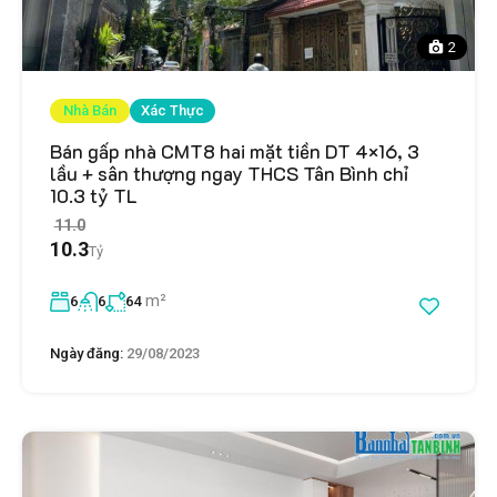
2
Nhà Bán
Xác Thực
Bán gấp nhà CMT8 hai mặt tiền DT 4×16, 3
lầu + sân thượng ngay THCS Tân Bình chỉ
10.3 tỷ TL
11.0
10.3
Tỷ
m²
6
6
64
Ngày đăng:
29/08/2023