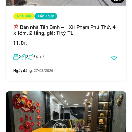
Nhà Bán
Xác Thực
Bán nhà Tân Bình – HXH Phạm Phú Thứ, 4
x 16m, 2 tầng, giá: 11 tỷ TL
11.0
Tỷ
m²
2
2
64
Ngày đăng:
27/03/2026