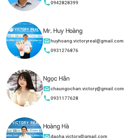
0942828399
Mr. Huy Hoàng
huyhoang.victoryreal@gmail.com
0931276876
Ngọc Hân
chaungochan.victory@gmail.com
0931177628
Hoàng Hà
daoha.victory@gmail.com