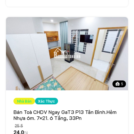
5
Nhà Bán
Xác Thực
Bán Toà CHDV Ngay GaT3 P13 Tân Bình.Hẻm
Nhựa 6m. 7×21. 6 Tầng, 33Pn
25.5
24.0
Tỷ