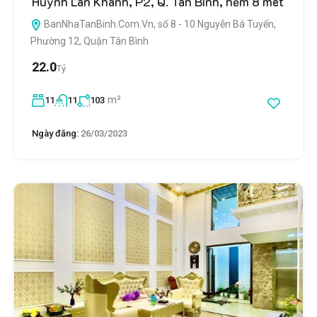
Huỳnh Lan Khanh, P2, Q. Tân Bình, hẻm 8 mét
BanNhaTanBinh.Com.Vn, số 8 - 10 Nguyễn Bá Tuyển,
Phường 12, Quận Tân Bình
22.0
Tỷ
m²
11
11
103
Ngày đăng:
26/03/2023