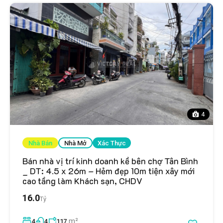
4
Nhà Bán
Nhà Mở
Xác Thực
Bán nhà vị trí kinh doanh kề bên chợ Tân Bình
_ DT: 4.5 x 26m – Hẻm đẹp 10m tiện xây mới
cao tầng làm Khách sạn, CHDV
16.0
Tỷ
m²
4
4
117