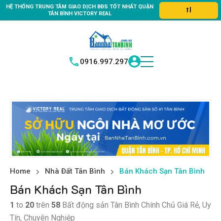
HỆ THỐNG TRUNG
TÂM GIAO DỊCH BĐS TỐT NHẤT QUẬN
ản quận Tân Bình "Nơi bạn tìm kiếm bất động sản hoàn hảo, là nơi 
TÌM HIỂU NGAY
|
TÂN BÌNH
VICTORY REAL
0916.997.297
Home
Nhà Đất Tân Bình
Bán Khách Sạn Tân Bình
Bán Khách Sạn Tân Bình
1
to
20
trên
58
Bất động sản Tân Bình Chính Chủ Giá Rẻ, Uy
Tín, Chuyên Nghiệp