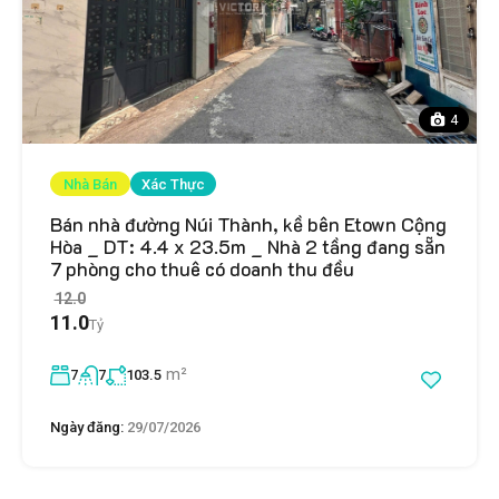
4
Nhà Bán
Xác Thực
Bán nhà đường Núi Thành, kề bên Etown Cộng
Hòa _ DT: 4.4 x 23.5m _ Nhà 2 tầng đang sẵn
7 phòng cho thuê có doanh thu đều
12.0
11.0
Tỷ
m²
7
7
103.5
Ngày đăng:
29/07/2026