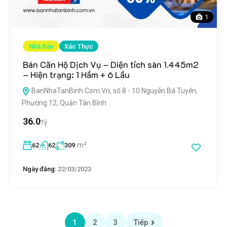
1
Nhà Bán
Xác Thực
Bán Căn Hộ Dịch Vụ – Diện tích sàn 1.445m2
– Hiện trạng: 1 Hầm + 6 Lầu
BanNhaTanBinh.Com.Vn, số 8 - 10 Nguyễn Bá Tuyển,
Phường 12, Quận Tân Bình
36.0
Tỷ
m²
62
62
309
Ngày đăng:
22/03/2023
1
2
3
Tiếp