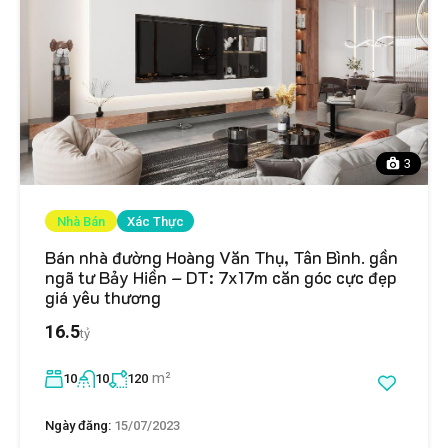
3
Nhà Bán
Xác Thực
Bán nhà đường Hoàng Văn Thụ, Tân Bình. gần
ngã tư Bảy Hiền – DT: 7x17m căn góc cực đẹp
giá yêu thương
16.5
tỷ
m²
10
10
120
Ngày đăng:
15/07/2023