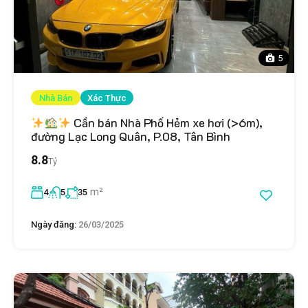
5
Nhà Bán
Xác Thực
Cần bán Nhà Phố Hẻm xe hơi (>6m),
đường Lạc Long Quân, P.08, Tân Bình
8.8
Tỷ
m²
4
5
35
Ngày đăng:
26/03/2025