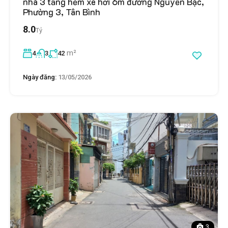
nhà 3 tầng hẻm xe hơi 6m đường Nguyễn Bặc,
Phường 3, Tân Bình
8.0
Tỷ
m²
4
3
42
Ngày đăng:
13/05/2026
3