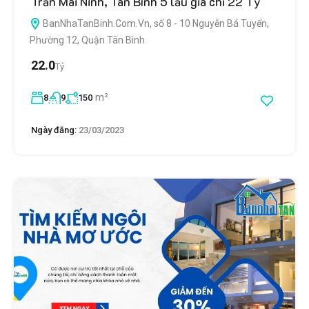
Trần Mai Ninh, Tân Bình 5 lầu giá chỉ 22 Tỷ
BanNhaTanBinh.Com.Vn, số 8 - 10 Nguyễn Bá Tuyển,
Phường 12, Quận Tân Bình
22.0
Tỷ
m²
8
9
150
Ngày đăng:
23/03/2023