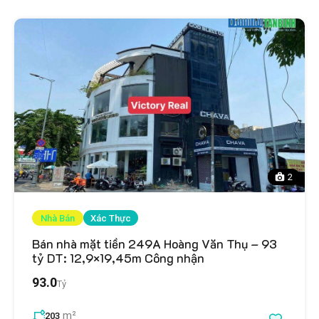
2
Nhà Bán
Xác Thực
Bán nhà mặt tiền 249A Hoàng Văn Thụ – 93
tỷ DT: 12,9×19,45m Công nhận
93.0
Tỷ
m²
203