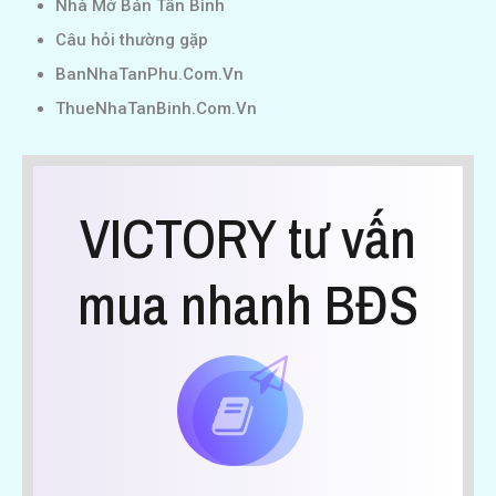
Nhà Mở Bán Tân Bình
Câu hỏi thường gặp
BanNhaTanPhu.Com.Vn
ThueNhaTanBinh.Com.Vn
VICTORY tư vấn
mua nhanh BĐS