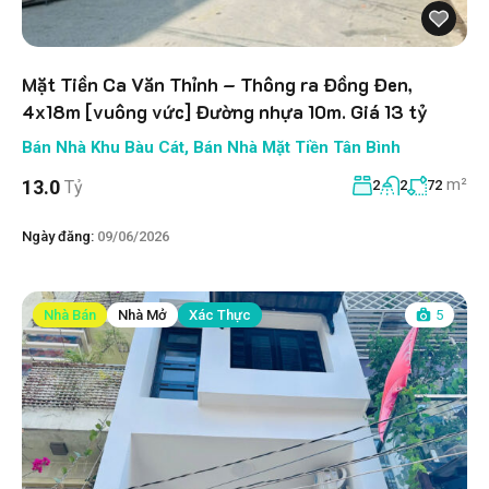
Mặt Tiền Ca Văn Thỉnh – Thông ra Đồng Đen,
4x18m [vuông vức] Đường nhựa 10m. Giá 13 tỷ
Bán Nhà Khu Bàu Cát
,
Bán Nhà Mặt Tiền Tân Bình
m²
13.0
Tỷ
2
2
72
Ngày đăng:
09/06/2026
Nhà Bán
Nhà Mở
Xác Thực
5