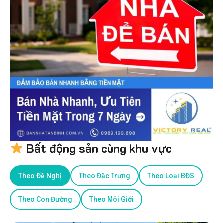
Bất động sản cùng khu vực
Theo Đề Nghị
Theo Đặc Trưng
Theo Loại BĐS
Theo Con Đường
Theo Môi Giới