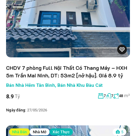
CHDV 7 phòng Full Nội Thất Có Thang Máy – HXH
5m Trần Mai Ninh, DT: 53m2 [nở hậu]. Giá 8.9 tỷ
Bán Nhà Hẻm Tân Bình
,
Bán Nhà Khu Bàu Cát
m²
8.9
Tỷ
7
7
48
Ngày đăng:
27/05/2026
Nhà Bán
Nhà Mở
Xác Thực
5