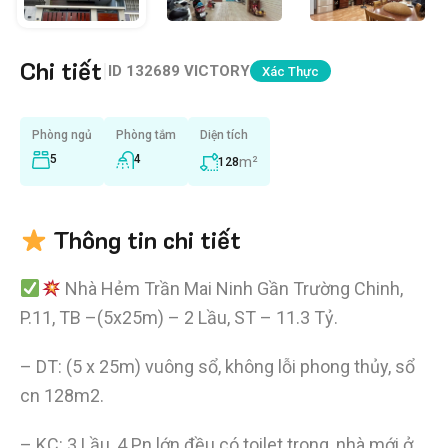
Chi tiết
|
ID
132689 VICTORY
Xác Thực
Phòng ngủ
Phòng tắm
Diện tích
5
4
m²
128
Thông tin chi tiết
Nhà Hẻm Trần Mai Ninh Gần Trường Chinh,
P.11, TB –(5x25m) – 2 Lầu, ST – 11.3 Tỷ.
– DT: (5 x 25m) vuông sổ, không lỗi phong thủy, sổ
cn 128m2.
– KC: 3 Lầu, 4 Pn lớn đều có toilet trong, nhà mới ở