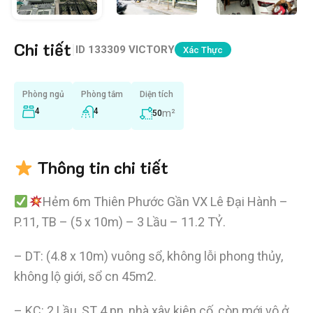
Chi tiết
|
ID
133309 VICTORY
Xác Thực
Phòng ngủ
Phòng tắm
Diện tích
4
4
m²
50
Thông tin chi tiết
Hẻm 6m Thiên Phước Gần VX Lê Đại Hành –
P.11, TB – (5 x 10m) – 3 Lầu – 11.2 TỶ.
– DT: (4.8 x 10m) vuông sổ, không lỗi phong thủy,
không lộ giới, sổ cn 45m2.
– KC: 2 Lầu, ST 4 pn, nhà xây kiên cố, còn mới vô ở