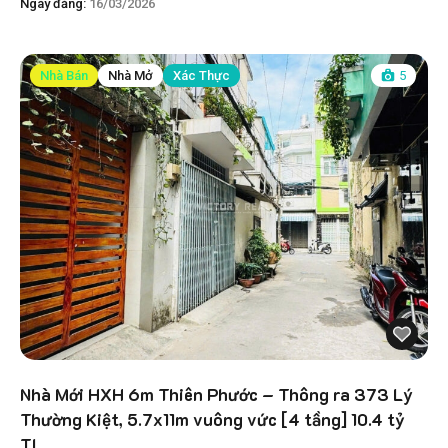
Ngày đăng:
16/03/2026
Nhà Bán
Nhà Mở
Xác Thực
5
Nhà Mới HXH 6m Thiên Phước – Thông ra 373 Lý
Thường Kiệt, 5.7x11m vuông vức [4 tầng] 10.4 tỷ
TL