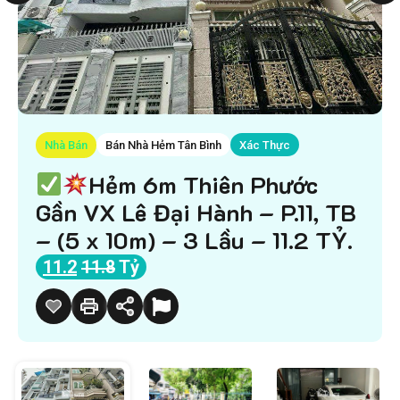
Nhà Bán
Bán Nhà Hẻm Tân Bình
Xác Thực
Hẻm 6m Thiên Phước
Gần VX Lê Đại Hành – P.11, TB
– (5 x 10m) – 3 Lầu – 11.2 TỶ.
11.2
11.8
Tỷ