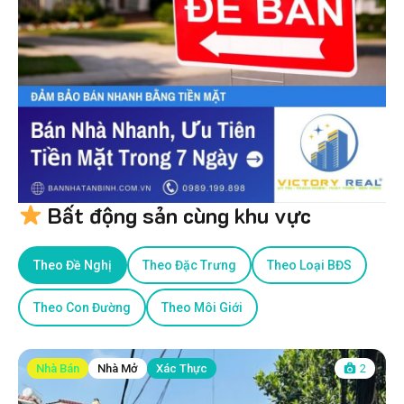
Bất động sản cùng khu vực
Theo Đề Nghị
Theo Đặc Trưng
Theo Loại BĐS
Theo Con Đường
Theo Môi Giới
Nhà Bán
Nhà Mở
Xác Thực
2