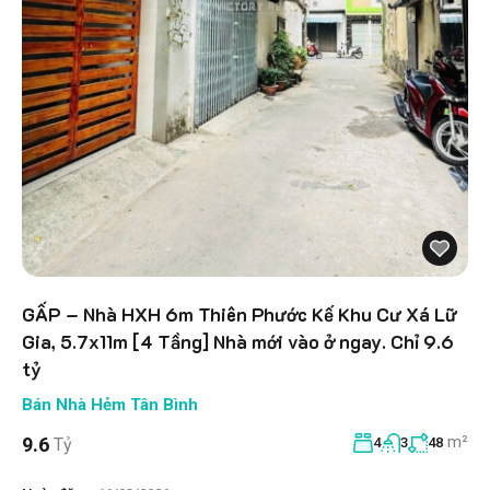
GẤP – Nhà HXH 6m Thiên Phước Kế Khu Cư Xá Lữ
Gia, 5.7x11m [4 Tầng] Nhà mới vào ở ngay. Chỉ 9.6
tỷ
Bán Nhà Hẻm Tân Bình
m²
9.6
Tỷ
4
3
48