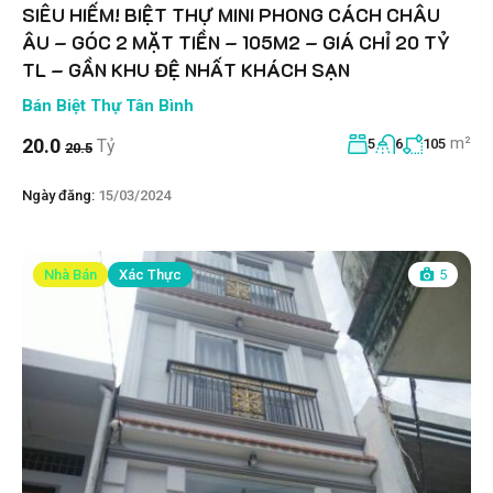
SIÊU HIẾM! BIỆT THỰ MINI PHONG CÁCH CHÂU
ÂU – GÓC 2 MẶT TIỀN – 105M2 – GIÁ CHỈ 20 TỶ
TL – GẦN KHU ĐỆ NHẤT KHÁCH SẠN
Bán Biệt Thự Tân Bình
m²
20.0
Tỷ
5
6
105
20.5
Ngày đăng:
15/03/2024
Nhà Bán
Xác Thực
5