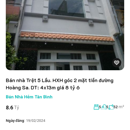
Bán nhà Trệt 5 Lầu. HXH góc 2 mặt tiền đường
Hoàng Sa. DT: 4x13m giá 8 tỷ 6
Bán Nhà Hẻm Tân Bình
m²
8.6
Tỷ
5
5
52
Ngày đăng:
19/02/2024