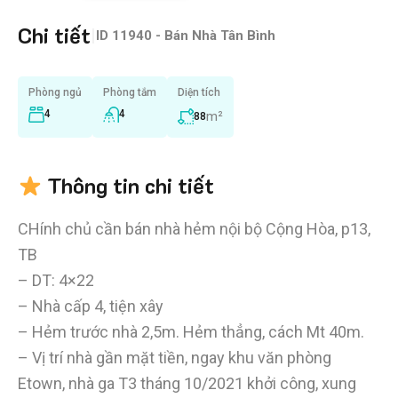
Chi tiết
|
ID
11940 - Bán Nhà Tân Bình
Phòng ngủ
Phòng tắm
Diện tích
4
4
m²
88
Thông tin chi tiết
CHính chủ cần bán nhà hẻm nội bộ Cộng Hòa, p13,
TB
– DT: 4×22
– Nhà cấp 4, tiện xây
– Hẻm trước nhà 2,5m. Hẻm thẳng, cách Mt 40m.
– Vị trí nhà gần mặt tiền, ngay khu văn phòng
Etown, nhà ga T3 tháng 10/2021 khởi công, xung