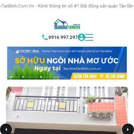
HỆ THỐNG TRUNG
TÂM GIAO DỊCH BĐS TỐT NHẤT QUẬN
n - Kênh thông tin số #1 Bất động sản quận Tân Bình "Nơi bạn tìm 
TÌM HIỂU NGAY
|
TÂN BÌNH
VICTORY REAL
0916.997.297