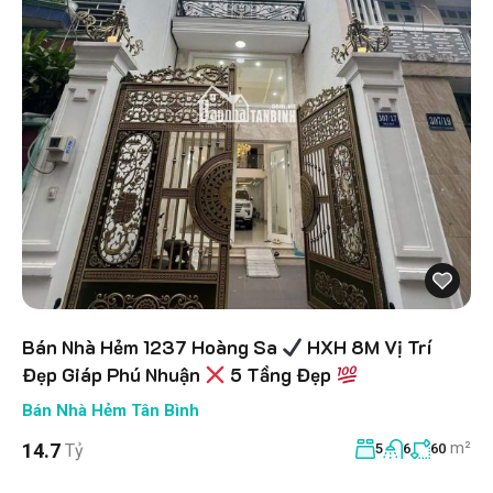
Bán Nhà Hẻm 1237 Hoàng Sa
HXH 8M Vị Trí
Đẹp Giáp Phú Nhuận
5 Tầng Đẹp
Bán Nhà Hẻm Tân Bình
m²
14.7
Tỷ
5
6
60