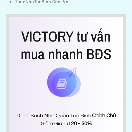
ThueNhaTanBinh.Com.Vn
VICTORY tư vấn
mua nhanh BĐS
Danh Sách Nhà Quận Tân Bình
Chính Chủ
Giảm Giá Từ
20 - 30%