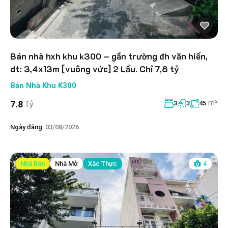
Bán nhà hxh khu k300 – gần trường đh văn hiến,
dt: 3,4x13m [vuông vức] 2 Lầu. Chỉ 7,8 tỷ
Bán Nhà Khu K300
m²
7.8
Tỷ
3
3
45
Ngày đăng:
03/08/2026
Nhà Bán
Nhà Mở
Xác Thực
4