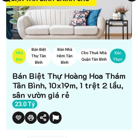
Bán Biệt
Bán Nhà
Nhà
Cho Thuê Nhà
Xác
Thự Tân
Hẻm Tân
Bán
Quận Tân Bình
Thực
Bình
Bình
Bán Biệt Thự Hoàng Hoa Thám
Tân Bình, 10x19m, 1 trệt 2 lầu,
sân vườn giá rẻ
23.0 Tỷ