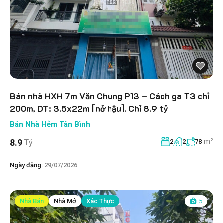
Bán nhà HXH 7m Văn Chung P13 – Cách ga T3 chỉ
200m, DT: 3.5x22m [nở hậu]. Chỉ 8.9 tỷ
Bán Nhà Hẻm Tân Bình
m²
8.9
Tỷ
2
2
78
Ngày đăng:
29/07/2026
Nhà Bán
Nhà Mở
Xác Thực
5