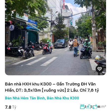
Bán nhà HXH khu K300 – Gần Trường ĐH Văn
Hiến, DT: 3,5x13m [vuông vức] 2 Lầu. Chỉ 7,8 tỷ
Bán Nhà Hẻm Tân Bình
,
Bán Nhà Khu K300
m²
7.8
Tỷ
3
3
46