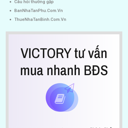
Câu hỏi thường gặp
BanNhaTanPhu.Com.Vn
ThueNhaTanBinh.Com.Vn
VICTORY tư vấn
mua nhanh BĐS