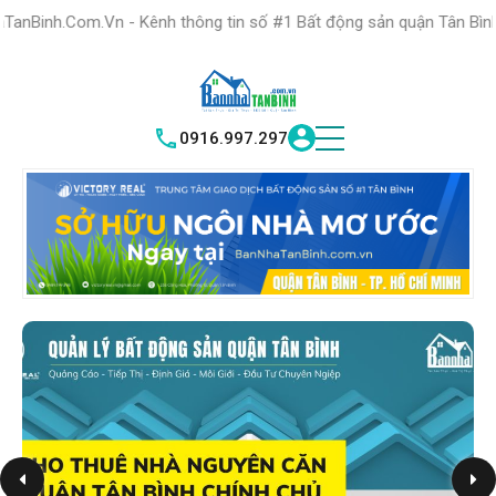
HỆ THỐNG TRUNG
TÂM GIAO DỊCH BĐS TỐT NHẤT QUẬN
 - Kênh thông tin số #1 Bất động sản quận Tân Bình "Nơi bạn tìm 
TÌM HIỂU NGAY
|
TÂN BÌNH
VICTORY REAL
0916.997.297