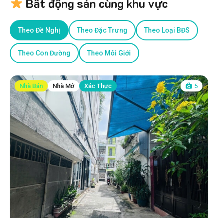
Bất động sản cùng khu vực
Theo Đề Nghị
Theo Đặc Trưng
Theo Loại BĐS
Theo Con Đường
Theo Môi Giới
Nhà Bán
Nhà Mở
Xác Thực
5