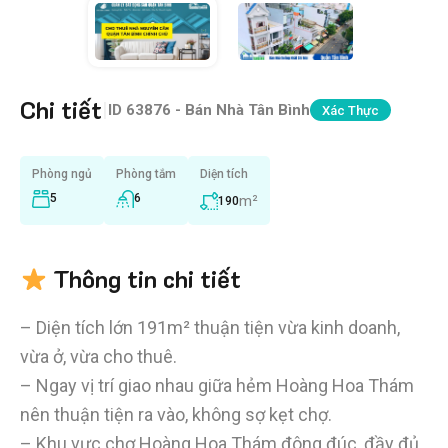
Chi tiết
|
ID
63876 - Bán Nhà Tân Bình
Xác Thực
Phòng ngủ
Phòng tắm
Diện tích
5
6
m²
190
Thông tin chi tiết
– Diện tích lớn 191m² thuận tiện vừa kinh doanh,
vừa ở, vừa cho thuê.
– Ngay vị trí giao nhau giữa hẻm Hoàng Hoa Thám
nên thuận tiện ra vào, không sợ kẹt chợ.
– Khu vực chợ Hoàng Hoa Thám đông đúc, đầy đủ