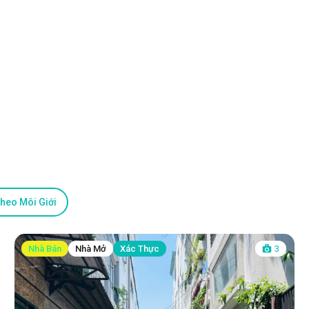
heo Môi Giới
Nhà Bán
Nhà Mở
Xác Thực
3