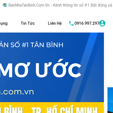
inh.Com.Vn - Kênh thông tin số #1 Bất động sản quận Tân Bình "
Dụng
Tin Tức
Liên Hệ
0916.997.297