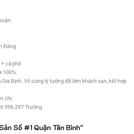
thuận.
h Đằng.
 + cà phê.
ới 100%.
ên Gia Định. Vô cùng lý tưởng để làm khách sạn, kết hợp
n chí.
916.996.297 Trường
ản Số #1 Quận Tân Bình"