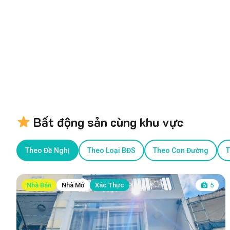
Bất động sản cùng khu vực
Theo Đề Nghị
Theo Loại BĐS
Theo Con Đường
T
Nhà Bán
Nhà Mở
Xác Thực
5