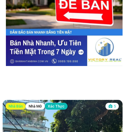
Nhà Bán
Nhà Mở
Xác Thực
5