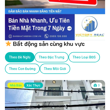
Bất động sản cùng khu vực
Theo Đề Nghị
Theo Đặc Trưng
Theo Loại BĐS
Theo Con Đường
Theo Môi Giới
Nhà Bán
Xác Thực
3