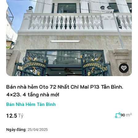
Bán nhà hẻm Oto 72 Nhất Chi Mai P13 Tân Bình.
4×23. 4 tầng nhà mới
Bán Nhà Hẻm Tân Bình
m²
12.5
Tỷ
90
Ngày đăng:
25/04/2025