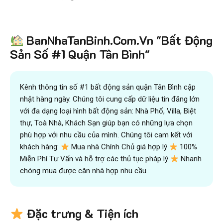
Tiết kiệm
BanNhaTanBinh.Com.Vn "Bất Động
hơn 90%
thời gian
,
mua bán được nhanh hơn
và kiếm được nhiều tiền hơn với sự trợ giúp đắc lực của
Sản Số #1 Quận Tân Bình"
đội ngũ chuyên gia
VICTORY REAL
Trên 10.500 Khách Hàng Đã Tìm Mua
Nhanh
Kênh thông tin số #1 bất động sản quận Tân Bình cập
nhật hàng ngày. Chúng tôi cung cấp dữ liệu tin đăng lớn
với đa dạng loại hình bất động sản: Nhà Phố, Villa, Biệt
thự, Toà Nhà, Khách Sạn giúp bạn có những lựa chọn
phù hợp với nhu cầu của mình. Chúng tôi cam kết với
khách hàng:
Mua nhà Chính Chủ giá hợp lý
100%
Miễn Phí Tư Vấn và hỗ trợ các thủ tục pháp lý
Nhanh
chóng mua được căn nhà hợp nhu cầu.
Đặc trưng & Tiện ích