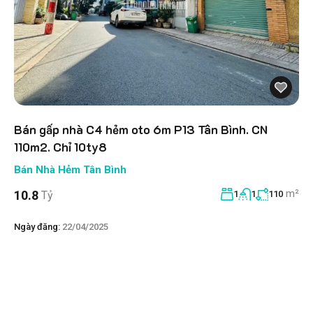
Bán gấp nhà C4 hẻm oto 6m P13 Tân Bình. CN
110m2. Chỉ 10ty8
Bán Nhà Hẻm Tân Bình
m²
10.8
Tỷ
1
1
110
Ngày đăng:
22/04/2025