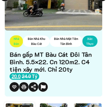
Nhà
Bán Nhà Khu
Bán Nhà Mặt Tiền
Xác
Bán
Bàu Cát
Tân Bình
Thực
Bán gấp MT Bàu Cát Đôi Tân
Bình. 5.5×22. Cn 120m2. C4
tiện xây mới. Chỉ 20ty
20.0
24.0
Tỷ