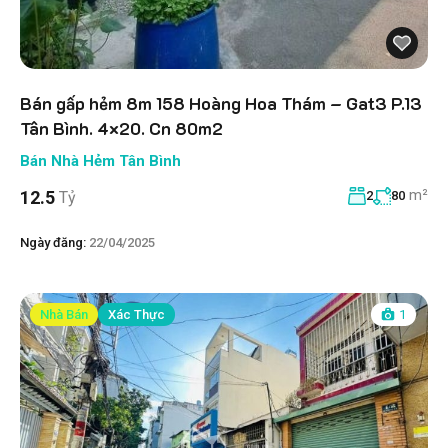
Bán gấp hẻm 8m 158 Hoàng Hoa Thám – Gat3 P.13
Tân Bình. 4×20. Cn 80m2
Bán Nhà Hẻm Tân Bình
m²
12.5
Tỷ
2
80
Ngày đăng:
22/04/2025
Nhà Bán
Xác Thực
1