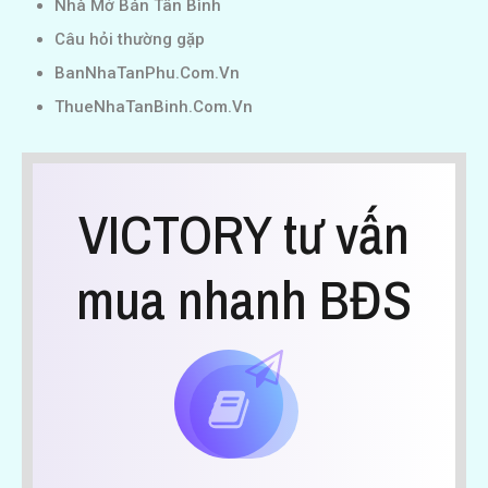
Nhà Mở Bán Tân Bình
Câu hỏi thường gặp
BanNhaTanPhu.Com.Vn
ThueNhaTanBinh.Com.Vn
VICTORY tư vấn
mua nhanh BĐS