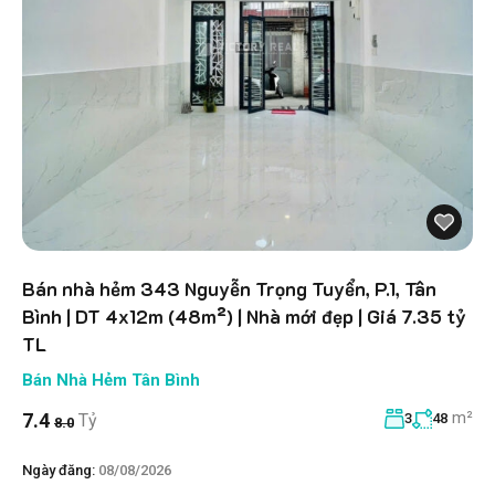
Bán nhà hẻm 343 Nguyễn Trọng Tuyển, P.1, Tân
Bình | DT 4x12m (48m²) | Nhà mới đẹp | Giá 7.35 tỷ
TL
Bán Nhà Hẻm Tân Bình
m²
7.4
Tỷ
3
48
8.0
Ngày đăng:
08/08/2026