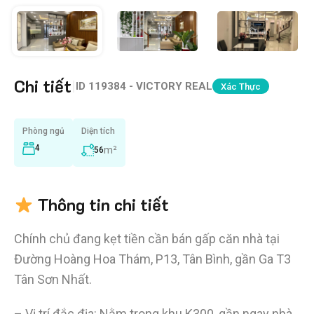
Chi tiết
|
ID
119384 - VICTORY REAL
Xác Thực
Phòng ngủ
Diện tích
4
m²
56
Thông tin chi tiết
Chính chủ đang kẹt tiền cần bán gấp căn nhà tại
Đường Hoàng Hoa Thám, P13, Tân Bình, gần Ga T3
Tân Sơn Nhất.
– Vị trí đắc địa: Nằm trong khu K300, gần ngay nhà