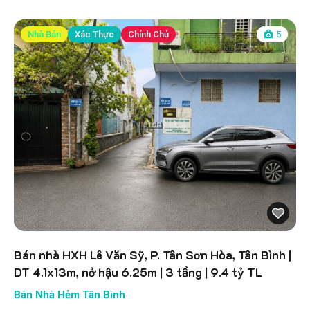
Nhà Bán
Xác Thực
Chính Chủ
5
Bán nhà HXH Lê Văn Sỹ, P. Tân Sơn Hòa, Tân Bình |
DT 4.1x13m, nở hậu 6.25m | 3 tầng | 9.4 tỷ TL
Bán Nhà Hẻm Tân Bình