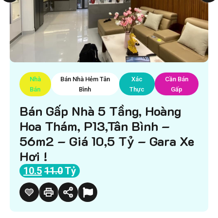
Nhà
Bán Nhà Hẻm Tân
Xác
Cần Bán
Bán
Bình
Thực
Gấp
Bán Gấp Nhà 5 Tầng, Hoàng
Hoa Thám, P13,Tân Bình –
56m2 – Giá 10,5 Tỷ – Gara Xe
Hơi !
10.5
11.0
Tỷ