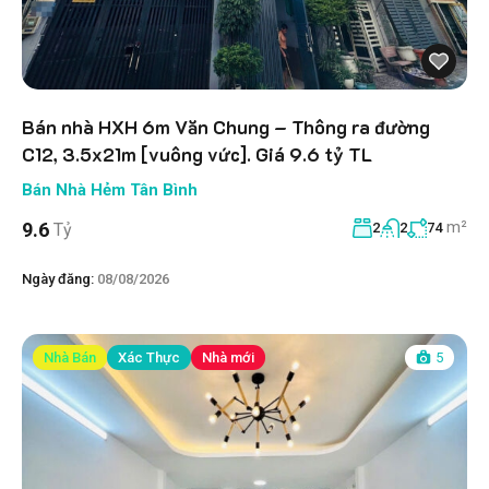
Bán nhà HXH 6m Văn Chung – Thông ra đường
C12, 3.5x21m [vuông vức]. Giá 9.6 tỷ TL
Bán Nhà Hẻm Tân Bình
m²
9.6
Tỷ
2
2
74
Ngày đăng:
08/08/2026
Nhà Bán
Xác Thực
Nhà mới
5