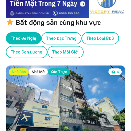
Bất động sản cùng khu vực
Theo Đề Nghị
Theo Đặc Trưng
Theo Loại BĐS
Theo Con Đường
Theo Môi Giới
Nhà Bán
Nhà Mở
Xác Thực
4