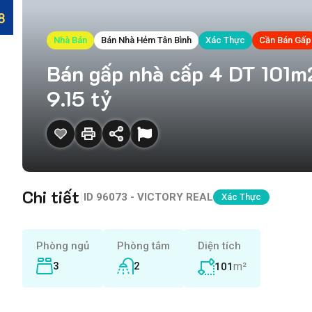
Nhà Bán
Bán Nhà Hẻm Tân Bình
Xác Thực
Cần Bán Gấp
Bán gấp nhà cấp 4 DT 101m2
9.15 tỷ
Chi tiết
|
ID
96073 - VICTORY REAL
Xác Thực
Phòng ngủ
Phòng tắm
Diện tích
3
2
m²
101