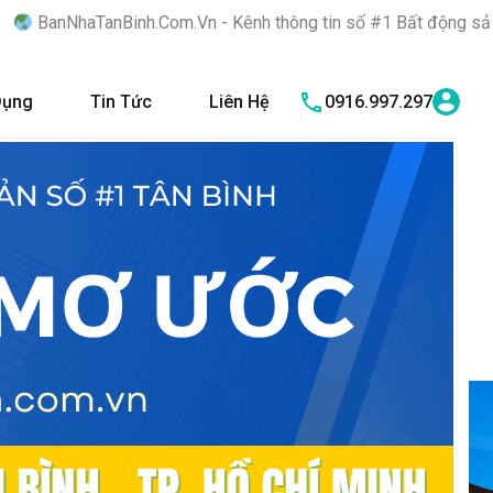
Binh.Com.Vn - Kênh thông tin số #1 Bất động sản quận Tân Bình 
Dụng
Tin Tức
Liên Hệ
0916.997.297