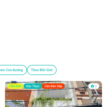
heo Con Đường
Theo Môi Giới
Nhà Bán
Xác Thực
Cần Bán Gấp
2