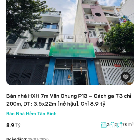
Bán nhà HXH 7m Văn Chung P13 – Cách ga T3 chỉ
200m, DT: 3.5x22m [nở hậu]. Chỉ 8.9 tỷ
Bán Nhà Hẻm Tân Bình
m²
8.9
Tỷ
2
2
78
Ngày đăng:
29/07/2026