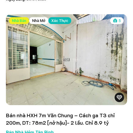
Nhà Bán
Nhà Mở
Xác Thực
5
Bán nhà HXH 7m Văn Chung – Cách ga T3 chỉ
200m, DT: 78m2 [nở hậu]- 2 lầu. Chỉ 8.9 tỷ
Bán Nhà Hẻm Tân Bình