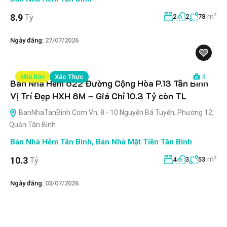
m²
8.9
Tỷ
2
2
78
Ngày đăng:
27/07/2026
Nhà Bán
Xác Thực
3
Bán Nhà Hẻm 622 Đường Cộng Hòa P.13 Tân Bình
Vị Trí Đẹp HXH 8M – Giá Chỉ 10.3 Tỷ còn TL
BanNhaTanBinh.Com.Vn, 8 - 10 Nguyễn Bá Tuyển, Phường 12,
Quận Tân Bình
Bán Nhà Hẻm Tân Bình
,
Bán Nhà Mặt Tiền Tân Bình
m²
10.3
Tỷ
4
3
53
Ngày đăng:
03/07/2026