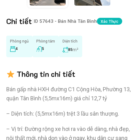
Chi tiết
|
ID
57643 - Bán Nhà Tân Bình
Xác Thực
Phòng ngủ
Phòng tắm
Diện tích
4
5
m²
85
Thông tin chi tiết
Bán gấp nhà HXH đường C1 Cộng Hòa, Phường 13,
quận Tân Bình (5,5mx16m) giá chỉ 12,7 tỷ
– Diện tích: (5,5mx16m) trệt 3 lầu sân thượng.
– Vị trí: Đường rộng xe hơi ra vào dễ dàng, nhà đẹp,
nội thất mới, nhà dọn vào ở ngay, khu dân cư sang