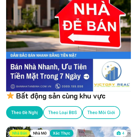
Bất động sản cùng khu vực
Theo Đề Nghị
Theo Loại BĐS
Theo Môi Giới
Nhà Bán
Nhà Mở
Xác Thực
4