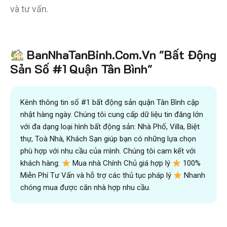
và tư vấn.
Tiết kiệm
BanNhaTanBinh.Com.Vn "Bất Động
hơn 90%
thời gian
,
mua bán được nhanh hơn
và kiếm được nhiều tiền hơn với sự trợ giúp đắc lực của
Sản Số #1 Quận Tân Bình"
đội ngũ chuyên gia
VICTORY REAL
Trên 10.500 Khách Hàng Đã Tìm Mua
Nhanh
Kênh thông tin số #1 bất động sản quận Tân Bình cập
nhật hàng ngày. Chúng tôi cung cấp dữ liệu tin đăng lớn
với đa dạng loại hình bất động sản: Nhà Phố, Villa, Biệt
thự, Toà Nhà, Khách Sạn giúp bạn có những lựa chọn
phù hợp với nhu cầu của mình. Chúng tôi cam kết với
khách hàng:
Mua nhà Chính Chủ giá hợp lý
100%
Miễn Phí Tư Vấn và hỗ trợ các thủ tục pháp lý
Nhanh
chóng mua được căn nhà hợp nhu cầu.