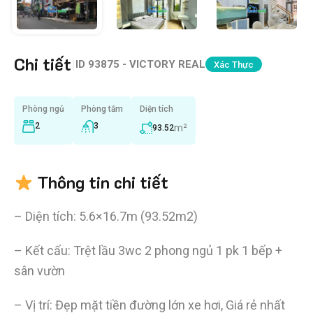
Chi tiết
|
ID
93875 - VICTORY REAL
Xác Thực
Phòng ngủ
Phòng tắm
Diện tích
2
3
m²
93.52
Thông tin chi tiết
– Diện tích: 5.6×16.7m (93.52m2)
– Kết cấu: Trệt lầu 3wc 2 phong ngủ 1 pk 1 bếp +
sân vườn
– Vị trí: Đẹp mặt tiền đường lớn xe hơi, Giá rẻ nhất