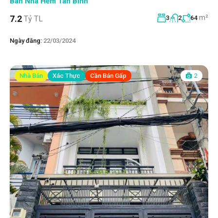
Bán Nhà Hẻm Tân Bình
m²
7.2
Tỷ TL
3
2
64
Ngày đăng:
22/03/2024
Nhà Bán
Xác Thực
Cần Bán Gấp
2