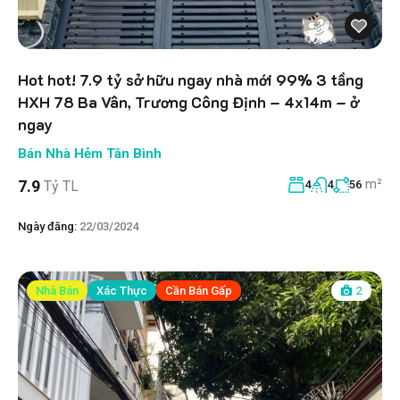
Hot hot! 7.9 tỷ sở hữu ngay nhà mới 99% 3 tầng
HXH 78 Ba Vân, Trương Công Định – 4x14m – ở
ngay
Bán Nhà Hẻm Tân Bình
m²
7.9
Tỷ TL
4
4
56
Ngày đăng:
22/03/2024
Nhà Bán
Xác Thực
Cần Bán Gấp
2