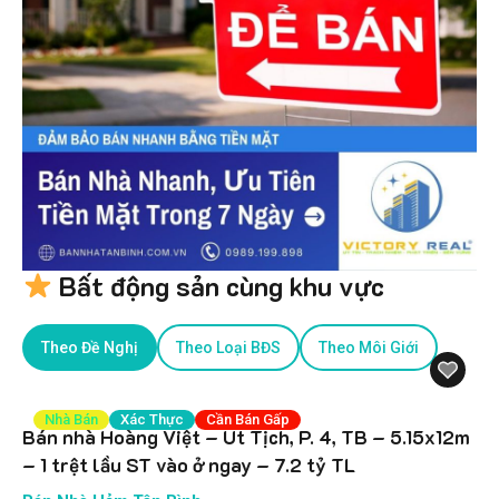
Bất động sản cùng khu vực
Theo Đề Nghị
Theo Loại BĐS
Theo Môi Giới
Nhà Bán
Xác Thực
Cần Bán Gấp
Bán nhà Hoàng Việt – Út Tịch, P. 4, TB – 5.15x12m
– 1 trệt lầu ST vào ở ngay – 7.2 tỷ TL