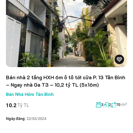
Bán nhà 2 tầng HXH 6m ô tô tới cửa P. 13 Tân Bình
– Ngay nhà Ga T3 – 10,2 tỷ TL (5x16m)
Bán Nhà Hẻm Tân Bình
m²
10.2
Tỷ TL
3
2
70
Ngày đăng:
22/03/2024