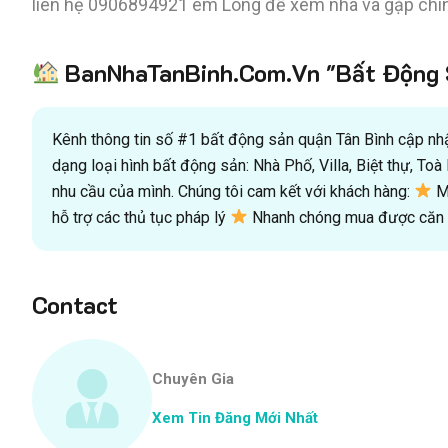
liên hệ 0906894921 em Long để xem nhà và gặp chí
BanNhaTanBinh.Com.Vn "Bất Động S
Kênh thông tin số #1 bất động sản quận Tân Bình cập nhật
dạng loại hình bất động sản: Nhà Phố, Villa, Biệt thự, T
nhu cầu của mình. Chúng tôi cam kết với khách hàng:
Mu
hỗ trợ các thủ tục pháp lý
Nhanh chóng mua được căn n
Contact
Chuyên Gia
Xem Tin Đăng Mới Nhất