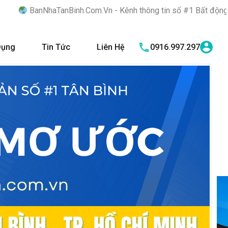
inh.Com.Vn - Kênh thông tin số #1 Bất động sản quận Tân Bình "N
Dụng
Tin Tức
Liên Hệ
0916.997.297