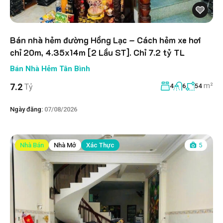
Bán nhà hẻm đường Hồng Lạc – Cách hẻm xe hơi
chỉ 20m, 4.35x14m [2 Lầu ST]. Chỉ 7.2 tỷ TL
Bán Nhà Hẻm Tân Bình
m²
7.2
Tỷ
4
6
54
Ngày đăng:
07/08/2026
Nhà Bán
Nhà Mở
Xác Thực
5