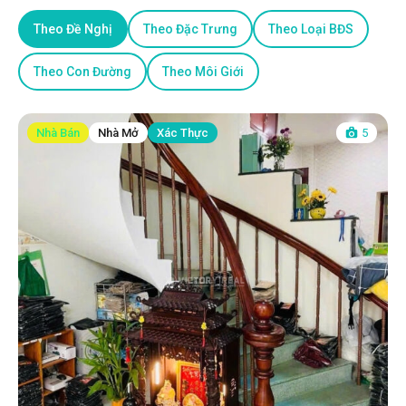
Theo Đề Nghị
Theo Đặc Trưng
Theo Loại BĐS
Theo Con Đường
Theo Môi Giới
Nhà Bán
Nhà Mở
Xác Thực
5