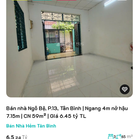
Bán nhà Ngô Bệ, P.13, Tân Bình | Ngang 4m nở hậu
7.15m | CN 59m² | Giá 6.45 tỷ TL
Bán Nhà Hẻm Tân Bình
m²
6.5
Tỷ
3
65
7.0