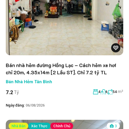
Bán nhà hẻm đường Hồng Lạc – Cách hẻm xe hơi
chỉ 20m, 4.35x14m [2 Lầu ST]. Chỉ 7.2 tỷ TL
Bán Nhà Hẻm Tân Bình
m²
7.2
Tỷ
4
6
54
Ngày đăng:
06/08/2026
Nhà Bán
Xác Thực
Chính Chủ
3