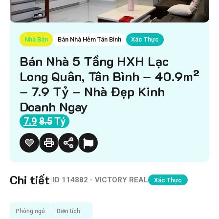
Nhà Bán
Bán Nhà Hẻm Tân Bình
Xác Thực
Bán Nhà 5 Tầng HXH Lạc
Long Quân, Tân Bình – 40.9m²
– 7.9 Tỷ – Nhà Đẹp Kinh
Doanh Ngay
7.9
8.5
Tỷ
Chi tiết
|
ID
114882 - VICTORY REAL
Xác Thực
Phòng ngủ
Diện tích