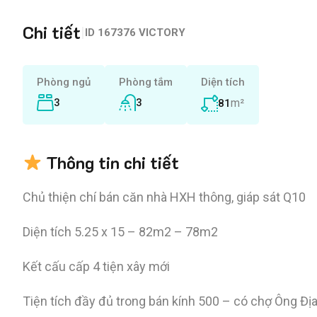
Chi tiết
|
ID
167376 VICTORY
Phòng ngủ
Phòng tắm
Diện tích
3
3
m²
81
Thông tin chi tiết
Chủ thiện chí bán căn nhà HXH thông, giáp sát Q10
Diện tích 5.25 x 15 – 82m2 – 78m2
Kết cấu cấp 4 tiện xây mới
Tiện tích đầy đủ trong bán kính 500 – có chợ Ông Đ