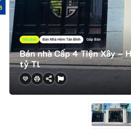
Nhà Bán
Bán Nhà Hẻm Tân Bình
Gấp Bán
Bán nhà Cấp 4 Tiện Xây – 
tỷ Tl