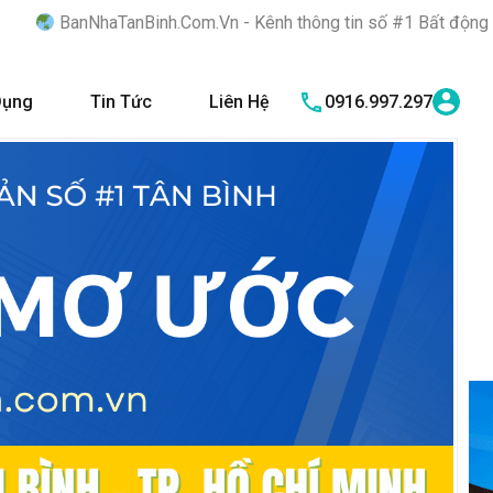
h.Com.Vn - Kênh thông tin số #1 Bất động sản quận Tân Bình "Nơ
Dụng
Tin Tức
Liên Hệ
0916.997.297