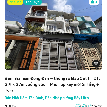
Nhà Bán
Xác Thực
4
Bán nhà hẻm Đồng Đen – thông ra Bàu Cát 1 _ DT:
3.9 x 27m vuông vức _ Phù hợp xây mới 3 Tầng +
Tum
Bán Nhà Hẻm Tân Bình
,
Bán Nhà phường Bảy Hiền
m²
7.8
Tỷ
2
2
106