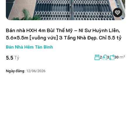
Bán nhà HXH 4m Bùi Thế Mỹ – Ni Sư Huỳnh Liên,
5.6×5.5m [vuông vức] 3 Tầng Nhà Đẹp. Chỉ 5.5 tỷ
Bán Nhà Hẻm Tân Bình
m²
5.5
Tỷ
2
3
30
Ngày đăng:
12/06/2026