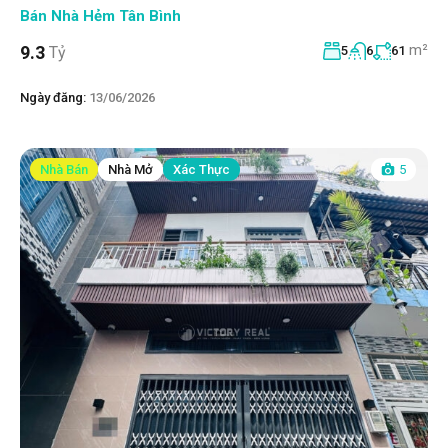
Bán Nhà Hẻm Tân Bình
m²
9.3
Tỷ
5
6
61
Ngày đăng:
13/06/2026
Nhà Bán
Nhà Mở
Xác Thực
5