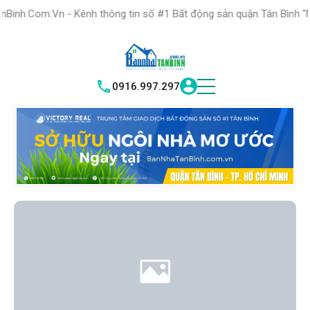
HỆ THỐNG TRUNG
TÂM GIAO DỊCH BĐS TỐT NHẤT QUẬN
 Kênh thông tin số #1 Bất động sản quận Tân Bình "Nơi bạn tìm kiế
TÌM HIỂU
|
TÂN BÌNH
VICTORY REAL
0916.997.297