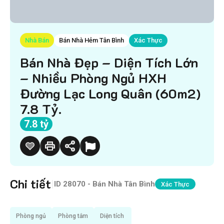
Nhà Bán
Bán Nhà Hẻm Tân Bình
Xác Thực
Bán Nhà Đẹp – Diện Tích Lớn
– Nhiều Phòng Ngủ HXH
Đường Lạc Long Quân (60m2)
7.8 Tỷ.
7.8 tỷ
Chi tiết
|
ID
28070 - Bán Nhà Tân Bình
Xác Thực
Phòng ngủ
Phòng tắm
Diện tích