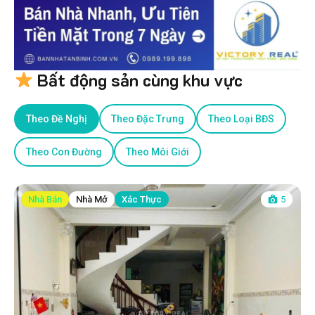
Bất động sản cùng khu vực
Theo Đề Nghị
Theo Đặc Trưng
Theo Loại BĐS
Theo Con Đường
Theo Môi Giới
Nhà Bán
Nhà Mở
Xác Thực
5