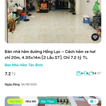
Bán nhà hẻm đường Hồng Lạc – Cách hẻm xe hơi
chỉ 20m, 4.35x14m [2 Lầu ST]. Chỉ 7.2 tỷ TL
Bán Nhà Hẻm Tân Bình
m²
7.2
Tỷ
4
6
54
Ngày đăng:
06/08/2026
Nhà Bán
Nhà Mở
Xác Thực
5