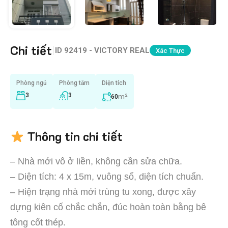
Chi tiết
|
ID
92419 - VICTORY REAL
Xác Thực
Phòng ngủ
Phòng tắm
Diện tích
3
3
m²
60
Thông tin chi tiết
– Nhà mới vô ở liền, không cần sửa chữa.
– Diện tích: 4 x 15m, vuông sổ, diện tích chuẩn.
– Hiện trạng nhà mới trùng tu xong, được xây
dựng kiên cố chắc chắn, đúc hoàn toàn bằng bê
tông cốt thép.