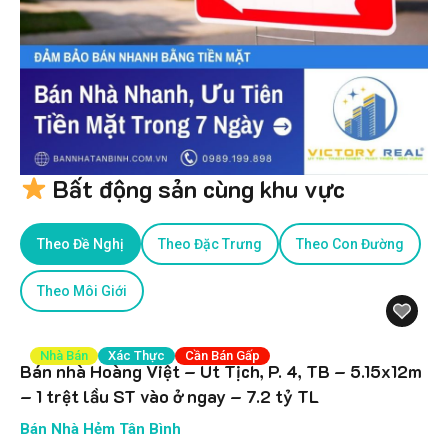
Bất động sản cùng khu vực
Theo Đề Nghị
Theo Đặc Trưng
Theo Con Đường
Theo Môi Giới
Nhà Bán
Xác Thực
Cần Bán Gấp
Bán nhà Hoàng Việt – Út Tịch, P. 4, TB – 5.15x12m
– 1 trệt lầu ST vào ở ngay – 7.2 tỷ TL
Bán Nhà Hẻm Tân Bình