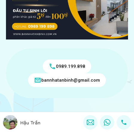
0989.199.898
bannhatanbinh@gmail.com
Copyright © 2018 - 2026 Bán nhà tân bình Ghi rõ nguồn
Hậu Trần
"Bannhatanbinh.com.vn" khi phát hành lại thông tin từ website
này.