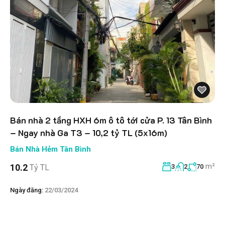
Bán nhà 2 tầng HXH 6m ô tô tới cửa P. 13 Tân Bình
– Ngay nhà Ga T3 – 10,2 tỷ TL (5x16m)
Bán Nhà Hẻm Tân Bình
m²
10.2
Tỷ TL
3
2
70
Ngày đăng:
22/03/2024