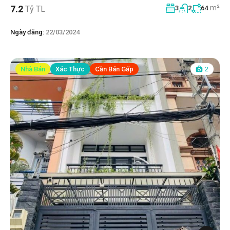
m²
7.2
Tỷ TL
3
2
64
Ngày đăng:
22/03/2024
Nhà Bán
Xác Thực
Cần Bán Gấp
2