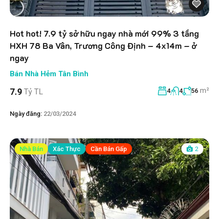
Hot hot! 7.9 tỷ sở hữu ngay nhà mới 99% 3 tầng
HXH 78 Ba Vân, Trương Công Định – 4x14m – ở
ngay
Bán Nhà Hẻm Tân Bình
m²
7.9
Tỷ TL
4
4
56
Ngày đăng:
22/03/2024
Nhà Bán
Xác Thực
Cần Bán Gấp
2