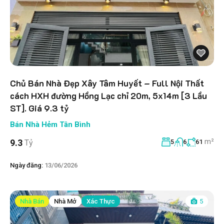
Chủ Bán Nhà Đẹp Xây Tâm Huyết – Full Nội Thất
cách HXH đường Hồng Lạc chỉ 20m, 5x14m [3 Lầu
ST]. Giá 9.3 tỷ
Bán Nhà Hẻm Tân Bình
m²
9.3
Tỷ
5
6
61
Ngày đăng:
13/06/2026
Nhà Bán
Nhà Mở
Xác Thực
5