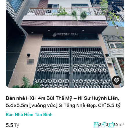
Bán nhà HXH 4m Bùi Thế Mỹ – Ni Sư Huỳnh Liên,
5.6×5.5m [vuông vức] 3 Tầng Nhà Đẹp. Chỉ 5.5 tỷ
Bán Nhà Hẻm Tân Bình
m²
5.5
Tỷ
2
3
30