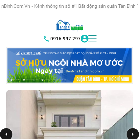
HỆ THỐNG TRUNG
TÂM GIAO DỊCH BĐS TỐT NHẤT QUẬN
Kênh thông tin số #1 Bất động sản quận Tân Bình "Nơi bạn tìm kiếm
TÌM HIỂU
|
TÂN BÌNH
VICTORY REAL
0916.997.297