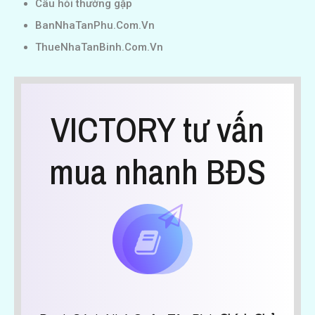
Câu hỏi thường gặp
BanNhaTanPhu.Com.Vn
ThueNhaTanBinh.Com.Vn
VICTORY tư vấn
mua nhanh BĐS