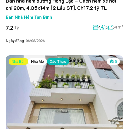
Bán nhà hẻm đường Hồng Lạc – Cách hẻm xe hơi
chỉ 20m, 4.35x14m [2 Lầu ST]. Chỉ 7.2 tỷ TL
Bán Nhà Hẻm Tân Bình
m²
7.2
Tỷ
4
6
54
Ngày đăng:
06/08/2026
Nhà Bán
Nhà Mở
Xác Thực
5