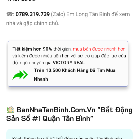
☎:
0789.319.739
(Zalo) Em Long Tân Bình để xem
nhà và gặp chính chủ.
Tiết kiệm
hơn 90%
thời gian
,
mua bán được nhanh hơn
và kiếm được nhiều tiền hơn với sự trợ giúp đắc lực của
đội ngũ chuyên gia
VICTORY REAL
Trên 10.500 Khách Hàng Đã Tìm Mua
Nhanh
BanNhaTanBinh.Com.Vn "Bất Động
Sản Số #1 Quận Tân Bình"
Kênh thông tin số #1 bất động sản quận Tân Bình cập