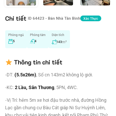
Chi tiết
|
ID
64423 - Bán Nhà Tân Bình
Xác Thực
Phòng ngủ
Phòng tắm
Diện tích
5
4
m²
143
Thông tin chi tiết
-DT:
(5.5x26m)
, Sổ cn 143m2 không lộ giới.
-KC:
2 Lầu, Sân Thương
, 5PN, 4WC.
-Vị Trí: hẻm 5m xe hơi đậu trước nhà, đường Hồng
Lạc gần chung cư Bàu Cát giáp Ni Sư Huỳnh Liên,
khu chơ vải tiện kinh doanh, kết nối Phạm Phú Thứ,