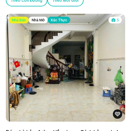
Theo Con Đường
Theo Môi Giới
Nhà Bán
Nhà Mở
Xác Thực
5