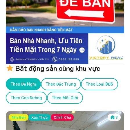
Bất động sản cùng khu vực
Theo Đề Nghị
Theo Đặc Trưng
Theo Loại BĐS
Theo Con Đường
Theo Môi Giới
Nhà Bán
Xác Thực
Chính Chủ
3