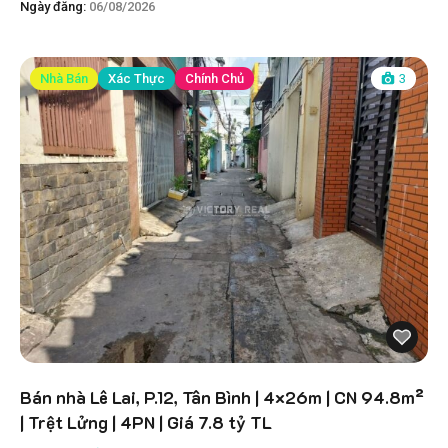
Ngày đăng:
06/08/2026
Nhà Bán
Xác Thực
Chính Chủ
3
Bán nhà Lê Lai, P.12, Tân Bình | 4×26m | CN 94.8m²
| Trệt Lửng | 4PN | Giá 7.8 tỷ TL