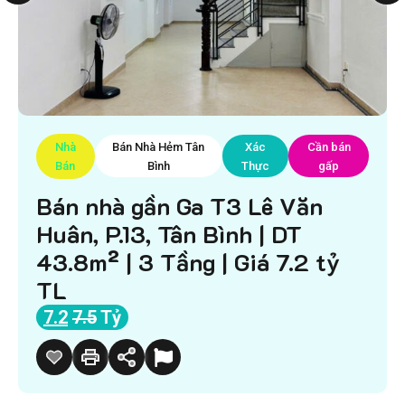
Nhà
Bán Nhà Hẻm Tân
Xác
Cần bán
Bán
Bình
Thực
gấp
Bán nhà gần Ga T3 Lê Văn
Huân, P.13, Tân Bình | DT
43.8m² | 3 Tầng | Giá 7.2 tỷ
TL
7.2
7.5
Tỷ