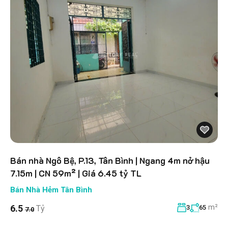
Bán nhà Ngô Bệ, P.13, Tân Bình | Ngang 4m nở hậu
7.15m | CN 59m² | Giá 6.45 tỷ TL
Bán Nhà Hẻm Tân Bình
m²
6.5
Tỷ
3
65
7.0