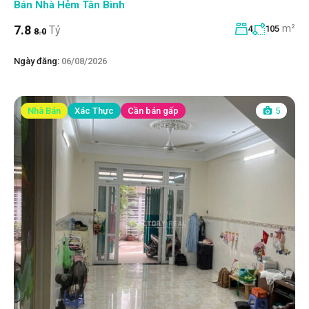
Bán Nhà Hẻm Tân Bình
m²
7.8
Tỷ
4
105
8.0
Ngày đăng:
06/08/2026
Nhà Bán
Xác Thực
Cần bán gấp
5