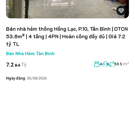
Bán nhà hẻm thông Hồng Lạc, P.10, Tân Bình | DTCN
53.8m² | 4 tầng | 4PN | Hoàn công đầy đủ | Giá 7.2
tỷ TL
Bán Nhà Hẻm Tân Bình
m²
7.2
Tỷ
4
6
59.5
8.5
Ngày đăng:
05/08/2026