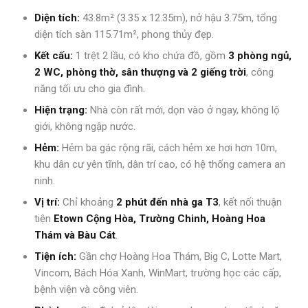
Diện tích:
43.8m² (3.35 x 12.35m), nở hậu 3.75m, tổng
diện tích sàn 115.71m², phong thủy đẹp.
Kết cấu:
1 trệt 2 lầu, có kho chứa đồ, gồm
3 phòng ngủ,
2 WC, phòng thờ, sân thượng và 2 giếng trời
, công
năng tối ưu cho gia đình.
Hiện trạng:
Nhà còn rất mới, dọn vào ở ngay, không lộ
giới, không ngập nước.
Hẻm:
Hẻm ba gác rộng rãi, cách hẻm xe hơi hơn 10m,
khu dân cư yên tĩnh, dân trí cao, có hệ thống camera an
ninh.
Vị trí:
Chỉ khoảng
2 phút đến nhà ga T3
, kết nối thuận
tiện
Etown Cộng Hòa, Trường Chinh, Hoàng Hoa
Thám và Bàu Cát
.
Tiện ích:
Gần chợ Hoàng Hoa Thám, Big C, Lotte Mart,
Vincom, Bách Hóa Xanh, WinMart, trường học các cấp,
bệnh viện và công viên.