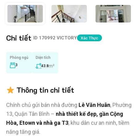
Chi tiết
|
ID
170992 VICTORY
Xác Thực
Phòng ngủ
Diện tích
3
m²
43.8
Thông tin chi tiết
Chính chủ gửi bán nhà đường
Lê Văn Huân
, Phường
13, Quận Tân Bình –
nhà thiết kế đẹp, gần Cộng
Hòa, Etown và nhà ga T3
, khu dân cư an ninh, tiềm
năng tăng giá.