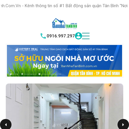
HỆ THỐNG TRUNG
TÂM GIAO DỊCH BĐS TỐT NHẤT QUẬN
h thông tin số #1 Bất động sản quận Tân Bình "Nơi bạn tìm kiếm bấ
TÌM HIỂU NG
|
TÂN BÌNH
VICTORY REAL
0916.997.297