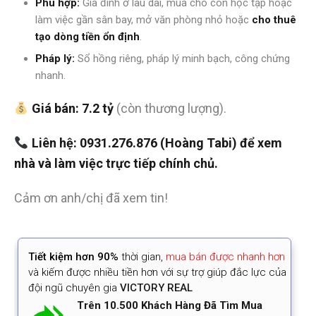
Phù hợp:
Gia đình ở lâu dài, mua cho con học tập hoặc
làm việc gần sân bay, mở văn phòng nhỏ hoặc
cho thuê
tạo dòng tiền ổn định
.
Pháp lý:
Sổ hồng riêng, pháp lý minh bạch, công chứng
nhanh.
Giá bán:
7.2 tỷ
(còn thương lượng).
Liên hệ: 0931.276.876 (Hoàng Tabi) để xem
nhà và làm việc trực tiếp chính chủ.
Cảm ơn anh/chị đã xem tin!
Tiết kiệm
hơn 90%
thời gian
,
mua bán được nhanh hơn
và kiếm được nhiều tiền hơn với sự trợ giúp đắc lực của
đội ngũ chuyên gia
VICTORY REAL
Trên 10.500 Khách Hàng Đã Tìm Mua