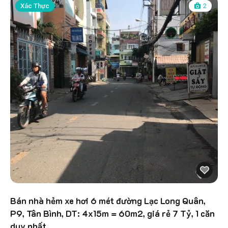
Xác Thực
2
Bán nhà hẻm xe hơi 6 mét đường Lạc Long Quân,
P9, Tân Bình, DT: 4x15m = 60m2, giá rẻ 7 Tỷ, 1 căn
duy nhất