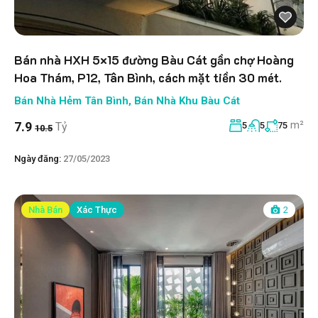
Bán nhà HXH 5×15 đường Bàu Cát gần chợ Hoàng
Hoa Thám, P12, Tân Bình, cách mặt tiền 30 mét.
Bán Nhà Hẻm Tân Bình
,
Bán Nhà Khu Bàu Cát
m²
7.9
Tỷ
5
5
75
10.5
Ngày đăng:
27/05/2023
Nhà Bán
Xác Thực
2