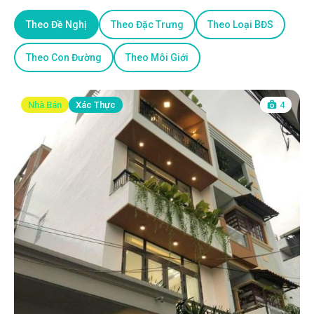
Theo Đề Nghị
Theo Đặc Trưng
Theo Loại BĐS
Theo Con Đường
Theo Môi Giới
Nhà Bán
Xác Thực
4