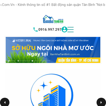
HỆ THỐNG TRUNG
TÂM GIAO DỊCH BĐS TỐT NHẤT QUẬN
hông tin số #1 Bất động sản quận Tân Bình "Nơi bạn tìm kiếm bất đ
T
|
TÂN BÌNH
VICTORY REAL
0916.997.297