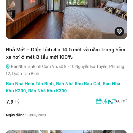
Nhà Mới – Diện tích 4 x 14.5 mét và nằm trong hẻm
xe hơi 6 mét 3 lầu mới 100%
BanNhaTanBinh.Com.Vn, số 8 - 10 Nguyễn Bá Tuyển, Phường
12, Quận Tân Bình
Bán Nhà Hẻm Tân Bình
,
Bán Nhà Khu Bàu Cát
,
Bán Nhà
Khu K200
,
Bán Nhà Khu K300
m²
7.9
Tỷ
5
6
60
Ngày đăng:
18/03/2023