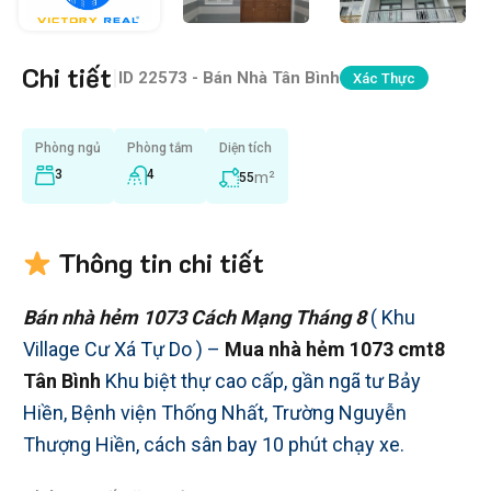
Chi tiết
|
ID
22573 - Bán Nhà Tân Bình
Xác Thực
Phòng ngủ
Phòng tắm
Diện tích
3
4
m²
55
Thông tin chi tiết
Bán nhà hẻm 1073
Cách Mạng Tháng 8
( Khu
Village Cư Xá Tự Do ) –
Mua nhà hẻm 1073 cmt8
Tân Bình
Khu biệt thự cao cấp, gần ngã tư Bảy
Hiền, Bệnh viện Thống Nhất, Trường Nguyễn
Thượng Hiền, cách sân bay 10 phút chạy xe.