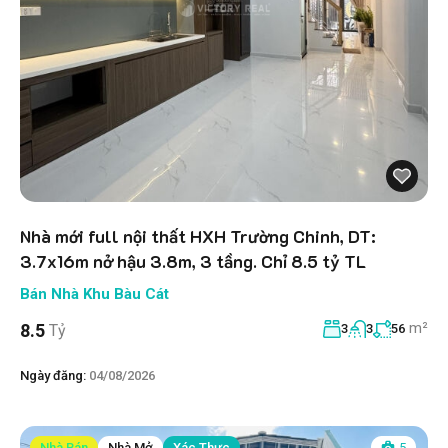
Nhà mới full nội thất HXH Trường Chinh, DT:
3.7x16m nở hậu 3.8m, 3 tầng. Chỉ 8.5 tỷ TL
Bán Nhà Khu Bàu Cát
m²
8.5
Tỷ
3
3
56
Ngày đăng:
04/08/2026
Nhà Bán
Nhà Mở
Xác Thực
5