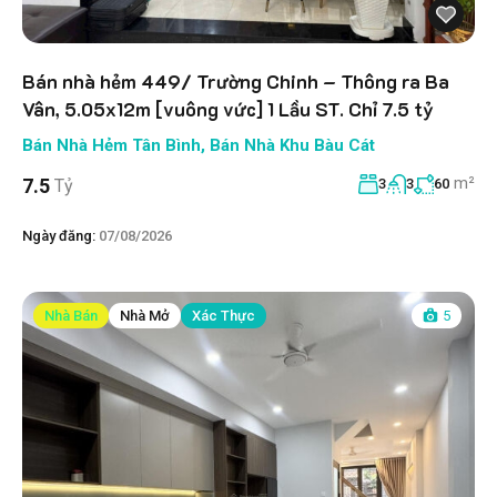
Bán nhà hẻm 449/ Trường Chinh – Thông ra Ba
Vân, 5.05x12m [vuông vức] 1 Lầu ST. Chỉ 7.5 tỷ
Bán Nhà Hẻm Tân Bình
,
Bán Nhà Khu Bàu Cát
m²
7.5
Tỷ
3
3
60
Ngày đăng:
07/08/2026
Nhà Bán
Nhà Mở
Xác Thực
5