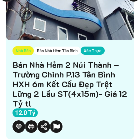
Nhà Bán
Bán Nhà Hẻm Tân Bình
Xác Thực
Bán Nhà Hẻm 2 Núi Thành –
Trường Chinh P.13 Tân Bình
HXH 6m Kết Cấu Đẹp Trệt
Lững 2 Lầu ST(4x15m)- Giá 12
Tỷ tl
12.0 Tỷ