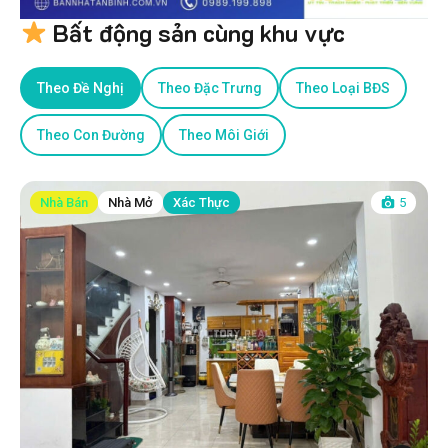
Bất động sản cùng khu vực
Theo Đề Nghị
Theo Đặc Trưng
Theo Loại BĐS
Theo Con Đường
Theo Môi Giới
Nhà Bán
Nhà Mở
Xác Thực
5