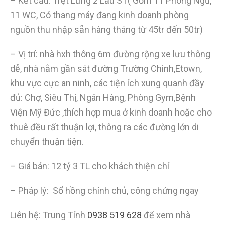
– Kết cấu: Trệt Lững 2 Lầu ST( Gồm 11 Phòng Ngủ,
11 WC, Có thang máy đang kinh doanh phòng
nguồn thu nhập sẵn hàng tháng từ 45tr đến 50tr)
– Vị trí: nhà hxh thông 6m đường rộng xe lưu thông
dễ, nhà nằm gần sát đường Trường Chinh,Etown,
khu vực cực an ninh, các tiện ích xung quanh đầy
đủ: Chợ, Siêu Thị, Ngân Hàng, Phòng Gym,Bệnh
Viện Mỹ Đức ,thích hợp mua ở kinh doanh hoặc cho
thuê đều rất thuận lợi, thông ra các đường lớn di
chuyển thuận tiện.
– Giá bán: 12 tỷ 3 TL cho khách thiện chí
– Pháp lý: Sổ hồng chính chủ, công chứng ngay
Liên hệ: Trung Tính
0938 519 628
để xem nhà