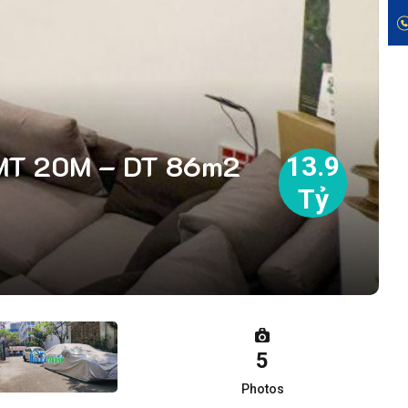
 MT 20M – DT 86m2
13.9
Tỷ
5
Photos