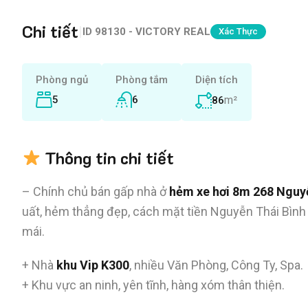
Chi tiết
|
ID
98130 - VICTORY REAL
Xác Thực
Phòng ngủ
Phòng tắm
Diện tích
5
6
m²
86
Thông tin chi tiết
– Chính chủ bán gấp nhà ở
hẻm xe hơi 8m 268 Nguy
uất, hẻm thẳng đẹp, cách mặt tiền Nguyễn Thái Bình 
mái.
+ Nhà
khu Vip K300
, nhiều Văn Phòng, Công Ty, Spa.
+ Khu vực an ninh, yên tĩnh, hàng xóm thân thiện.