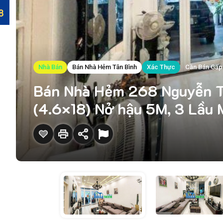
Nhà Bán
Bán Nhà Hẻm Tân Bình
Xác Thực
Cần Bán Gấp
Bán Nhà Hẻm 268 Nguyễn 
(4.6×18) Nở hậu 5M, 3 Lầu 