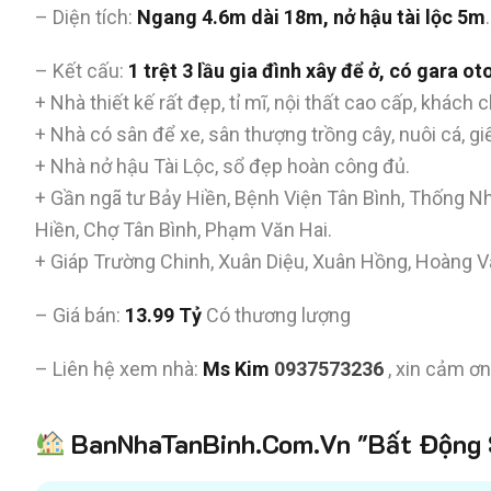
– Diện tích:
Ngang 4.6m dài 18m, nở hậu tài lộc 5m
– Kết cấu:
1 trệt 3 lầu gia đình xây để ở, có gara o
+ Nhà thiết kế rất đẹp, tỉ mĩ, nội thất cao cấp, khách ch
+ Nhà có sân để xe, sân thượng trồng cây, nuôi cá, giế
+ Nhà nở hậu Tài Lộc, sổ đẹp hoàn công đủ.
+ Gần ngã tư Bảy Hiền, Bệnh Viện Tân Bình, Thống 
Hiền, Chợ Tân Bình, Phạm Văn Hai.
+ Giáp Trường Chinh, Xuân Diệu, Xuân Hồng, Hoàng V
– Giá bán:
13.99 Tỷ
Có thương lượng
– Liên hệ xem nhà:
Ms Kim
0937573236
, xin cảm ơn
BanNhaTanBinh.Com.Vn "Bất Động S