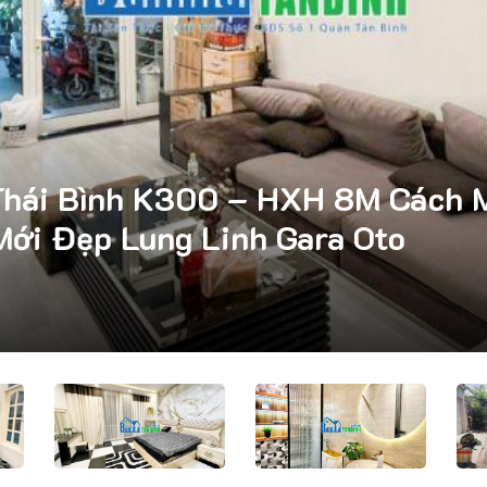
Thái Bình K300 – HXH 8M Cách
Mới Đẹp Lung Linh Gara Oto