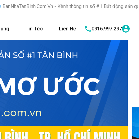
m.Vn - Kênh thông tin số #1 Bất động sản quận Tân Bình "Nơi bạ
Dụng
Tin Tức
Liên Hệ
0916.997.297