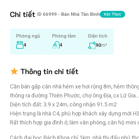
Chi tiết
|
ID
66999 - Bán Nhà Tân Bình
Xác Thực
Phòng ngủ
Phòng tắm
Diện tích
4
4
m²
90
Thông tin chi tiết
Cần bán gấp căn nhà hẻm xe hơi rộng 8m, hẻm thông,
thông ra đường Thiên Phước, chợ ông Địa, cx Lữ Gia…
Diện tích đất: 3.9 x 24m, công nhận 91.5 m2
Hiện trạng là nhà C4, phù hợp khách xây dựng mới H
Rất thích hợp gia đình ở, làm văn phòng, căn hộ mini 
Cách đại học Bách Khoa chỉ 1km, nhà thi đấu phú th