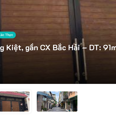
Xác Thực
Kiệt, gần CX Bắc Hải – DT: 91m2