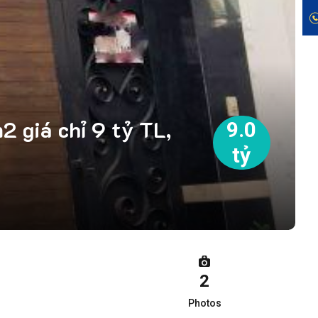
 giá chỉ 9 tỷ TL,
9.0
tỷ
2
Photos