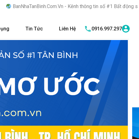
.Com.Vn - Kênh thông tin số #1 Bất động sản quận Tân Bình "Nơi
Dụng
Tin Tức
Liên Hệ
0916.997.297