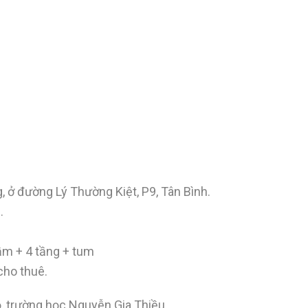
 ở đường Lý Thường Kiệt, P9, Tân Bình.
.
ầm + 4 tầng + tum
cho thuê.
ọ, trường học Nguyễn Gia Thiều….