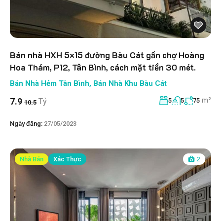
Bán nhà HXH 5×15 đường Bàu Cát gần chợ Hoàng
Hoa Thám, P12, Tân Bình, cách mặt tiền 30 mét.
Bán Nhà Hẻm Tân Bình
,
Bán Nhà Khu Bàu Cát
m²
7.9
Tỷ
5
5
75
10.5
Ngày đăng:
27/05/2023
Nhà Bán
Xác Thực
2