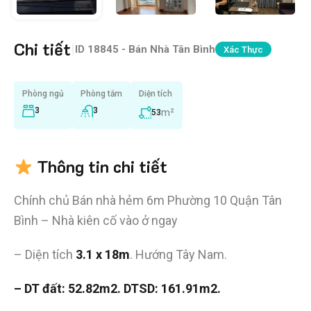
Chi tiết
|
ID
18845 - Bán Nhà Tân Bình
Xác Thực
Phòng ngủ
Phòng tắm
Diện tích
3
3
m²
53
Thông tin chi tiết
Chính chủ Bán nhà hẻm 6m Phường 10 Quận Tân
Bình – Nhà kiên cố vào ở ngay
– Diện tích
3.1 x 18m
. Hướng Tây Nam.
– DT đất: 52.82m2. DTSD: 161.91m2.