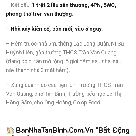
– Kết cấu:
1 trệt 2 lầu sân thượng, 4PN, 5WC,
phòng thờ trên sân thượng.
– Nhà xây kiên cố, còn mới, vào ở ngay.
– Hẻm trước nhà 6m, thông Lạc Long Quân, Ni Sư
Huỳnh Liên, gần trường THCS Trần Văn Quang
(đang có dự án mở rộng lộ giới hẻm sau nhà, sau
này thành nhà 2 mặt hẻm).
– Xung quanh có các tiện ích: Trường THCS Trần
Văn Quang, chợ Tân Bình, Trường tiểu học Lê Thị
Hồng Gấm, chợ Ông Hoàng, Co.op Food…
Tiết kiệm
BanNhaTanBinh.Com.Vn "Bất Động
hơn 90%
thời gian
,
mua bán được nhanh hơn
và kiếm được nhiều tiền hơn với sự trợ giúp đắc lực của