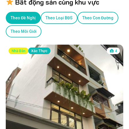
Bất động sản cùng khu vực
Theo Đề Nghị
Theo Loại BĐS
Theo Con Đường
Theo Môi Giới
Nhà Bán
Xác Thực
4