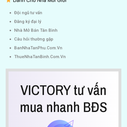
Dành Cho Nhà Môi Giới
Đội ngũ tư vấn
Đăng ký đại lý
Nhà Mở Bán Tân Bình
Câu hỏi thường gặp
BanNhaTanPhu.Com.Vn
ThueNhaTanBinh.Com.Vn
VICTORY tư vấn
mua nhanh BĐS