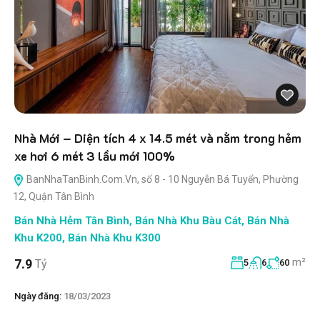
Nhà Mới – Diện tích 4 x 14.5 mét và nằm trong hẻm
xe hơi 6 mét 3 lầu mới 100%
BanNhaTanBinh.Com.Vn, số 8 - 10 Nguyễn Bá Tuyển, Phường
12, Quận Tân Bình
Bán Nhà Hẻm Tân Bình
,
Bán Nhà Khu Bàu Cát
,
Bán Nhà
Khu K200
,
Bán Nhà Khu K300
m²
7.9
Tỷ
5
6
60
Ngày đăng:
18/03/2023