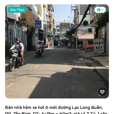
Xác Thực
2
Bán nhà hẻm xe hơi 6 mét đường Lạc Long Quân,
P9, Tân Bình, DT: 4x15m = 60m2, giá rẻ 7 Tỷ, 1 căn