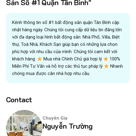
Sản Số #1 Quận Tân Bình"
đội ngũ chuyên gia
VICTORY REAL
Trên 10.500 Khách Hàng Đã Tìm Mua
Nhanh
Kênh thông tin số #1 bất động sản quận Tân Bình cập
nhật hàng ngày. Chúng tôi cung cấp dữ liệu tin đăng lớn
với đa dạng loại hình bất động sản: Nhà Phố, Villa, Biệt
thự, Toà Nhà, Khách Sạn giúp bạn có những lựa chọn
phù hợp với nhu cầu của mình. Chúng tôi cam kết với
khách hàng:
Mua nhà Chính Chủ giá hợp lý
100%
Miễn Phí Tư Vấn và hỗ trợ các thủ tục pháp lý
Nhanh
chóng mua được căn nhà hợp nhu cầu.
Contact
Chuyên Gia
Nguyễn Trường