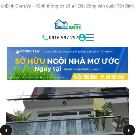
HỆ THỐNG TRUNG
TÂM GIAO DỊCH BĐS TỐT NHẤT QUẬN
 - Kênh thông tin số #1 Bất động sản quận Tân Bình "Nơi bạn tìm k
TÌM HIỂU NGAY
|
TÂN BÌNH
VICTORY REAL
0916.997.297