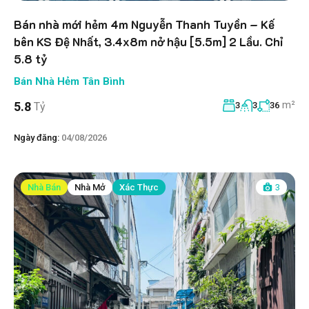
Bán nhà mới hẻm 4m Nguyễn Thanh Tuyền – Kế
bên KS Đệ Nhất, 3.4x8m nở hậu [5.5m] 2 Lầu. Chỉ
5.8 tỷ
Bán Nhà Hẻm Tân Bình
m²
5.8
Tỷ
3
3
36
Ngày đăng:
04/08/2026
Nhà Bán
Nhà Mở
Xác Thực
3