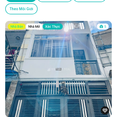
Theo Môi Giới
Nhà Bán
Nhà Mở
Xác Thực
5