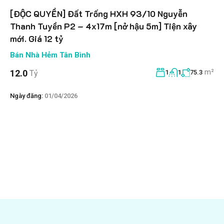
[ĐỘC QUYỀN] Đất Trống HXH 93/10 Nguyễn
Thanh Tuyền P2 – 4x17m [nở hậu 5m] Tiện xây
mới. Giá 12 tỷ
Bán Nhà Hẻm Tân Bình
m²
12.0
Tỷ
1
1
75.3
Ngày đăng:
01/04/2026