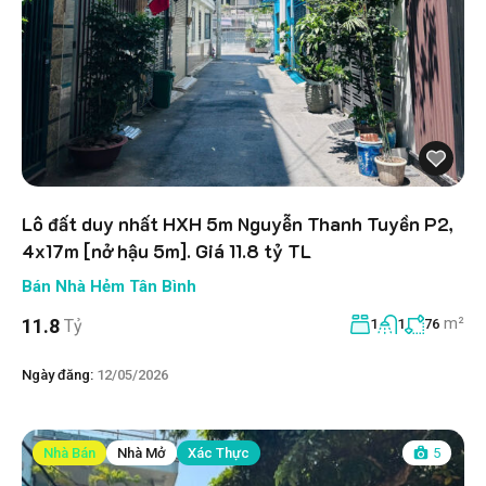
Lô đất duy nhất HXH 5m Nguyễn Thanh Tuyền P2,
4x17m [nở hậu 5m]. Giá 11.8 tỷ TL
Bán Nhà Hẻm Tân Bình
m²
11.8
Tỷ
1
1
76
Ngày đăng:
12/05/2026
Nhà Bán
Nhà Mở
Xác Thực
5