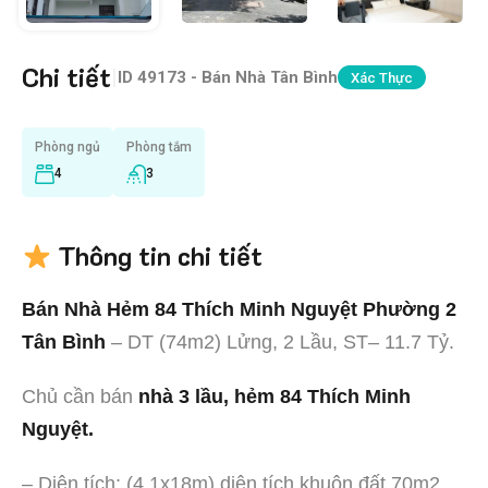
Chi tiết
|
ID
49173 - Bán Nhà Tân Bình
Xác Thực
Phòng ngủ
Phòng tắm
4
3
Thông tin chi tiết
Bán Nhà Hẻm 84 Thích Minh Nguyệt Phường 2
Tân Bình
– DT (74m2) Lửng, 2 Lầu, ST– 11.7 Tỷ.
Chủ cần bán
nhà 3 lầu, hẻm 84 Thích Minh
Nguyệt.
– Diện tích: (4.1x18m) diện tích khuôn đất 70m2,