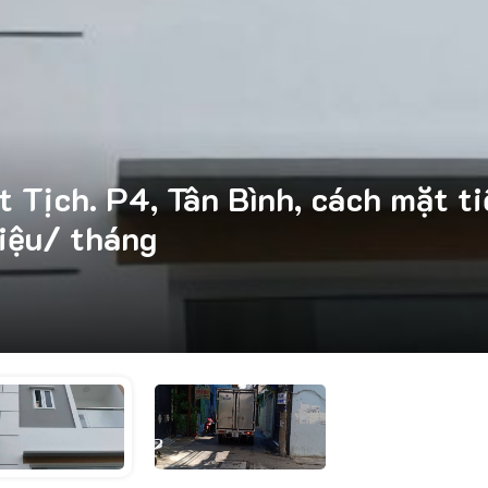
Tịch. P4, Tân Bình, cách mặt tiề
iệu/ tháng