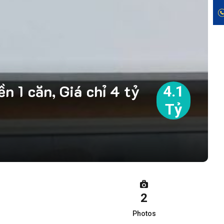
n 1 căn, Giá chỉ 4 tỷ
4.1
Tỷ
2
Photos