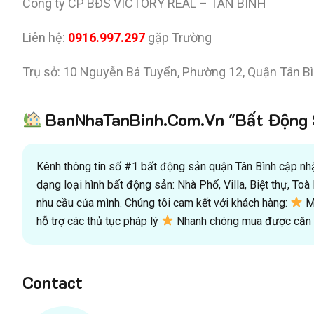
Công ty CP BĐS VICTORY REAL – TÂN BÌNH
Liên hệ:
0916.997.297
gặp Trường
Trụ sở: 10 Nguyễn Bá Tuyển, Phường 12, Quận Tân B
BanNhaTanBinh.Com.Vn "Bất Động S
Kênh thông tin số #1 bất động sản quận Tân Bình cập nhật
dạng loại hình bất động sản: Nhà Phố, Villa, Biệt thự, T
nhu cầu của mình. Chúng tôi cam kết với khách hàng:
Mu
hỗ trợ các thủ tục pháp lý
Nhanh chóng mua được căn n
Contact