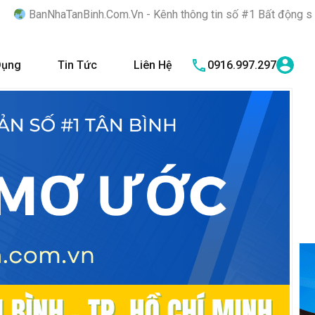
inh.Com.Vn - Kênh thông tin số #1 Bất động sản quận Tân Bình "
Dụng
Tin Tức
Liên Hệ
0916.997.297