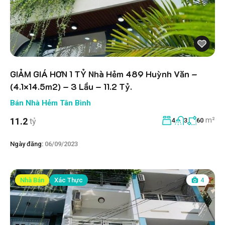
GIẢM GIÁ HƠN 1 TỶ Nhà Hẻm 489 Huỳnh Văn –
(4.1×14.5m2) – 3 Lầu – 11.2 Tỷ.
Bán Nhà Hẻm Tân Bình
m²
11.2
tỷ
4
3
60
Ngày đăng:
06/09/2023
Nhà Bán
Xác Thực
4