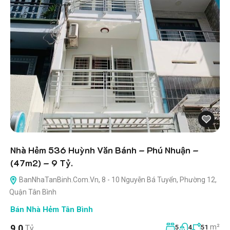
Nhà Hẻm 536 Huỳnh Văn Bánh – Phú Nhuận –
(47m2) – 9 Tỷ.
BanNhaTanBinh.Com.Vn, 8 - 10 Nguyễn Bá Tuyển, Phường 12,
Quận Tân Bình
Bán Nhà Hẻm Tân Bình
m²
9.0
Tỷ
5
4
51