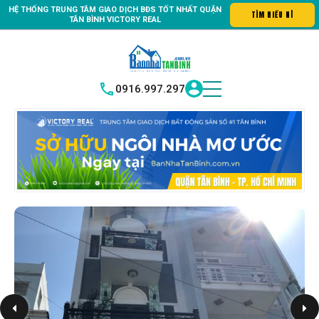
HỆ THỐNG TRUNG
TÂM GIAO DỊCH BĐS TỐT NHẤT QUẬN
in số #1 Bất động sản quận Tân Bình "Nơi bạn tìm kiếm bất động sả
TÌM H
|
TÂN BÌNH
VICTORY REAL
0916.997.297