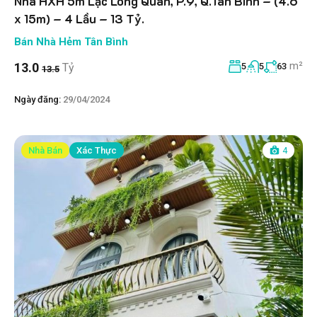
Nhà HXH 5m Lạc Long Quân, P.9, Q.Tân Bình – (4.6
x 15m) – 4 Lầu – 13 Tỷ.
Bán Nhà Hẻm Tân Bình
m²
13.0
Tỷ
5
5
63
13.5
Ngày đăng:
29/04/2024
Nhà Bán
Xác Thực
4