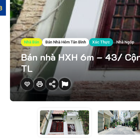
Nhà Bán
Bán Nhà Hẻm Tân Bình
Xác Thực
Nhà Ngộp
Bán nhà HXH 6m – 43/ Cộng 
TL