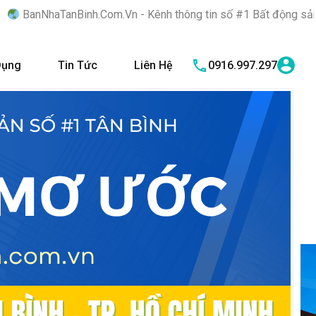
Com.Vn - Kênh thông tin số #1 Bất động sản quận Tân Bình "Nơi 
Dụng
Tin Tức
Liên Hệ
0916.997.297