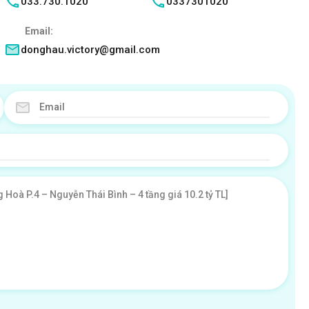
033.730.1020
0337301020
Email:
donghau.victory@gmail.com