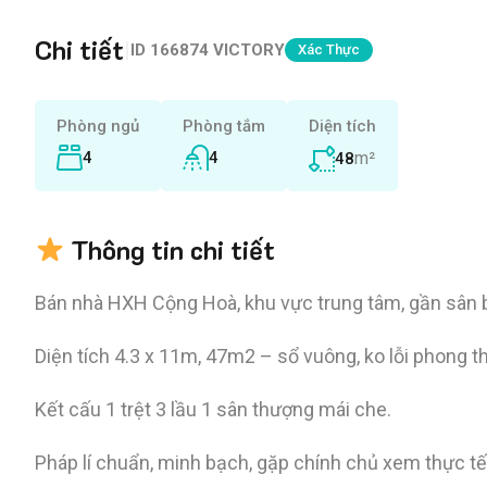
Chi tiết
|
ID
166874 VICTORY
Xác Thực
Phòng ngủ
Phòng tắm
Diện tích
4
4
m²
48
Thông tin chi tiết
Bán nhà HXH Cộng Hoà, khu vực trung tâm, gần sân ba
Diện tích 4.3 x 11m, 47m2 – sổ vuông, ko lỗi phong t
Kết cấu 1 trệt 3 lầu 1 sân thượng mái che.
Pháp lí chuẩn, minh bạch, gặp chính chủ xem thực tế