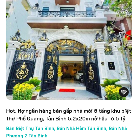
Hot! Nợ ngân hàng bán gấp nhà mới 5 tầng khu biệt
thự Phổ Quang, Tân Bình 5.2x20m nở hậu 16.5 tỷ
Bán Biệt Thự Tân Bình
,
Bán Nhà Hẻm Tân Bình
,
Bán Nhà
Phường 2 Tân Bình