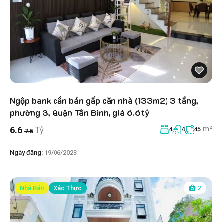
Ngộp bank cần bán gấp căn nhà (133m2) 3 tầng,
phường 3, Quận Tân Bình, giá 6.6tỷ
m²
6.6
Tỷ
4
4
45
7.5
Ngày đăng:
19/06/2023
Nhà Bán
Xác Thực
2