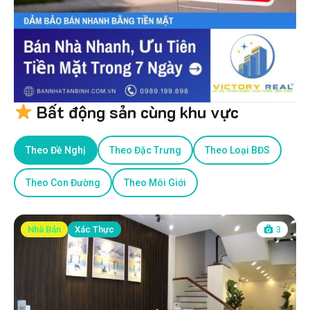
Bất động sản cùng khu vực
Theo Đề Nghị
Theo Đặc Trưng
Theo Loại BĐS
Theo Con Đường
Theo Môi Giới
Nhà Bán
Xác Thực
3