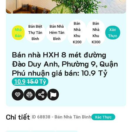
Bán
Bán
Bán Biệt
Bán Nhà
Nhà
Nhà
Nhà
Xác
Thự Tân
Hẻm Tân
Bán
Khu
Khu
Thực
Bình
Bình
K200
K300
Bán nhà HXH 8 mét đường
Đào Duy Anh, Phường 9, Quận
Phú nhuận giá bán: 10.9 Tỷ
10.9
15.0
Tỷ
Chi tiết
|
ID
68838 - Bán Nhà Tân Bình
Xác Thực