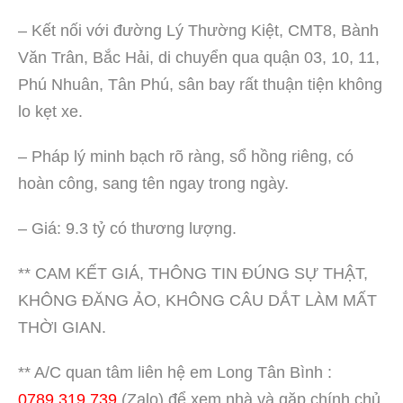
– Kết nối với đường Lý Thường Kiệt, CMT8, Bành
Văn Trân, Bắc Hải, di chuyển qua quận 03, 10, 11,
Phú Nhuân, Tân Phú, sân bay rất thuận tiện không
lo kẹt xe.
– Pháp lý minh bạch rõ ràng, sổ hồng riêng, có
hoàn công, sang tên ngay trong ngày.
– Giá: 9.3 tỷ có thương lượng.
** CAM KẾT GIÁ, THÔNG TIN ĐÚNG SỰ THẬT,
KHÔNG ĐĂNG ẢO, KHÔNG CÂU DẮT LÀM MẤT
THỜI GIAN.
** A/C quan tâm liên hệ em Long Tân Bình :
0789.319.739
(Zalo) để xem nhà và gặp chính chủ.