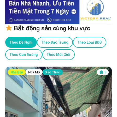
Bất động sản cùng khu vực
Theo Đề Nghị
Theo Đặc Trưng
Theo Loại BĐS
Theo Con Đường
Theo Môi Giới
Nhà Bán
Nhà Mở
Xác Thực
5