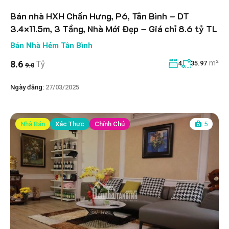
Bán nhà HXH Chấn Hưng, P6, Tân Bình – DT
3.4×11.5m, 3 Tầng, Nhà Mới Đẹp – Giá chỉ 8.6 tỷ TL
Bán Nhà Hẻm Tân Bình
m²
8.6
Tỷ
4
35.97
9.0
Ngày đăng:
27/03/2025
Nhà Bán
Xác Thực
Chính Chủ
5