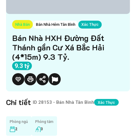
Nhà Bán
Bán Nhà Hẻm Tân Bình
Xác Thực
Bán Nhà HXH Đường Đất
Thánh gần Cư Xá Bắc Hải
(4*15m) 9.3 Tỷ.
9.3 tỷ
Chi tiết
|
ID
28153 - Bán Nhà Tân Bình
Xác Thực
Phòng ngủ
Phòng tắm
2
3