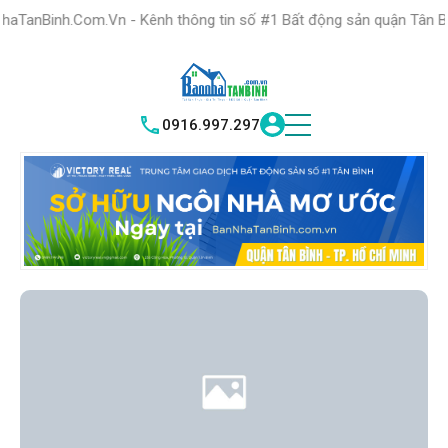
HỆ THỐNG TRUNG
TÂM GIAO DỊCH BĐS TỐT NHẤT QUẬN
Vn - Kênh thông tin số #1 Bất động sản quận Tân Bình "Nơi bạn tì
TÌM HIỂU NGAY
|
TÂN BÌNH
VICTORY REAL
0916.997.297