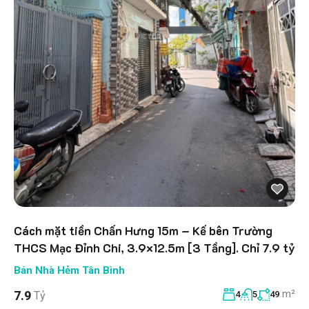
Cách mặt tiền Chấn Hưng 15m – Kế bên Trường
THCS Mạc Đỉnh Chi, 3.9×12.5m [3 Tầng]. Chỉ 7.9 tỷ
Bán Nhà Hẻm Tân Bình
m²
7.9
Tỷ
4
5
49