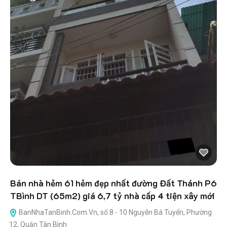
Bán nhà hẻm 61 hẻm đẹp nhất đường Đất Thánh P6
TBình DT (65m2) giá 6,7 tỷ nhà cấp 4 tiện xây mới
BanNhaTanBinh.Com.Vn, số 8 - 10 Nguyễn Bá Tuyển, Phường
12, Quận Tân Bình