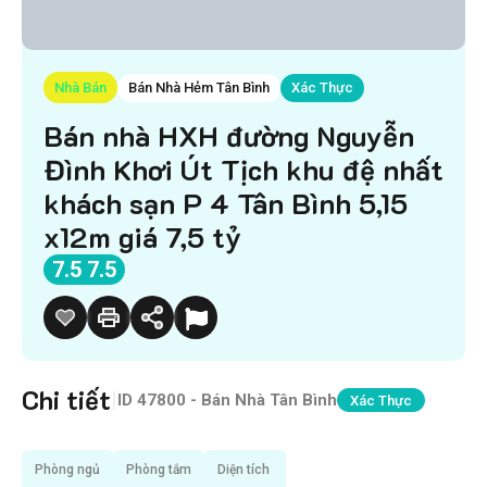
Nhà Bán
Bán Nhà Hẻm Tân Bình
Xác Thực
Bán nhà HXH đường Nguyễn
Đình Khơi Út Tịch khu đệ nhất
khách sạn P 4 Tân Bình 5,15
x12m giá 7,5 tỷ
7.5 7.5
Chi tiết
|
ID
47800 - Bán Nhà Tân Bình
Xác Thực
Phòng ngủ
Phòng tắm
Diện tích