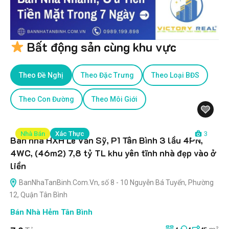
Bất động sản cùng khu vực
Theo Đề Nghị
Theo Đặc Trưng
Theo Loại BĐS
Theo Con Đường
Theo Môi Giới
Nhà Bán
Xác Thực
3
Bán nhà HXH Lê Văn Sỹ, P1 Tân Bình 3 lầu 4PN,
4WC, (46m2) 7,8 tỷ TL khu yên tĩnh nhà đẹp vào ở
liền
BanNhaTanBinh.Com.Vn, số 8 - 10 Nguyễn Bá Tuyển, Phường
12, Quận Tân Bình
Bán Nhà Hẻm Tân Bình