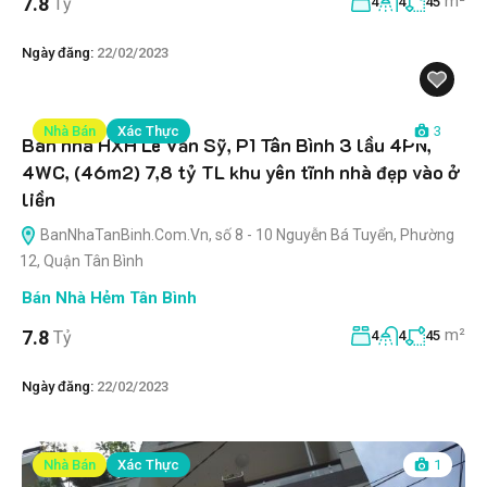
m²
7.8
Tỷ
4
4
45
Ngày đăng:
22/02/2023
Nhà Bán
Xác Thực
3
Bán nhà HXH Lê Văn Sỹ, P1 Tân Bình 3 lầu 4PN,
4WC, (46m2) 7,8 tỷ TL khu yên tĩnh nhà đẹp vào ở
liền
BanNhaTanBinh.Com.Vn, số 8 - 10 Nguyễn Bá Tuyển, Phường
12, Quận Tân Bình
Bán Nhà Hẻm Tân Bình
m²
7.8
Tỷ
4
4
45
Ngày đăng:
22/02/2023
Nhà Bán
Xác Thực
1