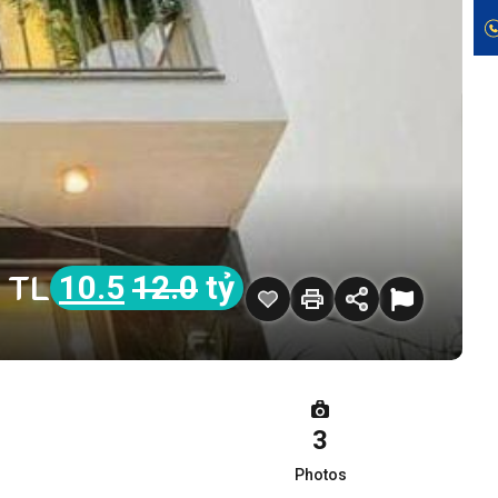
ỷ TL
10.5
12.0
tỷ
3
Photos