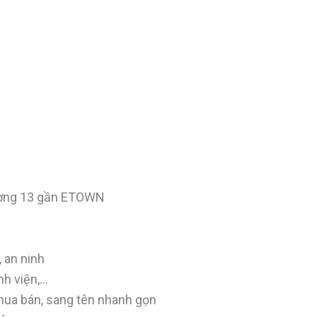
ường 13 gần ETOWN
, an ninh
nh viện,…
mua bán, sang tên nhanh gọn