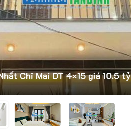
hất Chi Mai DT 4×15 giá 10.5 t