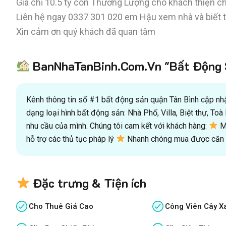
Giá chỉ 10.5 tỷ còn Thương Lượng cho khách thiện ch
Liên hệ ngay
0337 301 020
em Hậu xem nhà và biết th
Xin cảm ơn quý khách đã quan tâm
BanNhaTanBinh.Com.Vn "Bất Động S
Kênh thông tin số #1 bất động sản quận Tân Bình cập nhật
dạng loại hình bất động sản: Nhà Phố, Villa, Biệt thự, T
nhu cầu của mình. Chúng tôi cam kết với khách hàng:
Mu
hỗ trợ các thủ tục pháp lý
Nhanh chóng mua được căn n
Đặc trưng & Tiện ích
Cho Thuê Giá Cao
Công Viên Cây X