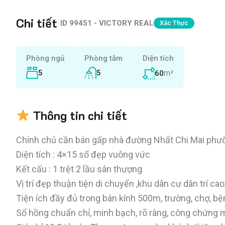
Chi tiết
|
ID
99451 - VICTORY REAL
Xác Thực
Phòng ngủ
Phòng tắm
Diện tích
5
5
m²
60
Thông tin chi tiết
Chính chủ cần bán gấp nhà đường Nhất Chi Mai ph
Diện tích : 4×15 sổ đẹp vuông vức
Kết cấu : 1 trệt 2 lầu sân thượng
Vị trí đẹp thuận tiện di chuyển ,khu dân cư dân trí cao
Tiện ích đầy đủ trong bán kính 500m, trường, chợ, bệ
Sổ hồng chuẩn chỉ, minh bạch, rõ ràng, công chứng 