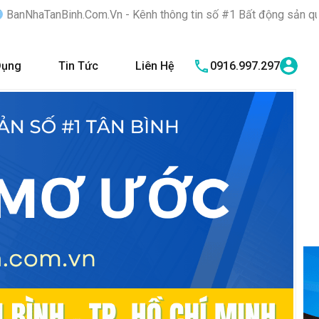
.Vn - Kênh thông tin số #1 Bất động sản quận Tân Bình "Nơi bạn
Dụng
Tin Tức
Liên Hệ
0916.997.297