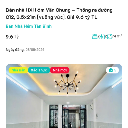
Bán nhà HXH 6m Văn Chung – Thông ra đường
C12, 3.5x21m [vuông vức]. Giá 9.6 tỷ TL
Bán Nhà Hẻm Tân Bình
m²
9.6
Tỷ
2
2
74
Ngày đăng:
08/08/2026
Nhà Bán
Xác Thực
Nhà mới
5