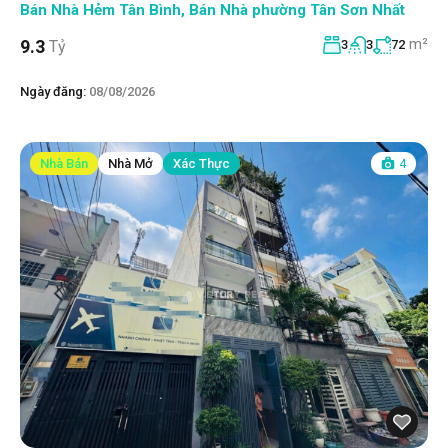
Bán Nhà Hẻm Tân Bình
,
Bán Nhà phường Tân Sơn Nhất
m²
9.3
Tỷ
3
3
72
Ngày đăng:
08/08/2026
Nhà Bán
Nhà Mở
Xác Thực
4