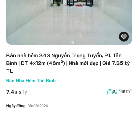
Bán nhà hẻm 343 Nguyễn Trọng Tuyển, P.1, Tân
Bình | DT 4x12m (48m²) | Nhà mới đẹp | Giá 7.35 tỷ
TL
Bán Nhà Hẻm Tân Bình
m²
7.4
Tỷ
3
48
8.0
Ngày đăng:
08/08/2026