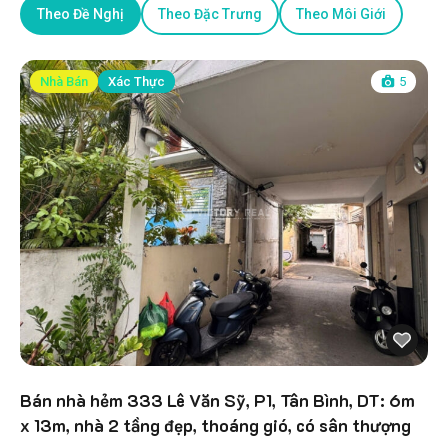
Theo Đề Nghị
Theo Đặc Trưng
Theo Môi Giới
Nhà Bán
Xác Thực
5
Bán nhà hẻm 333 Lê Văn Sỹ, P1, Tân Bình, DT: 6m
x 13m, nhà 2 tầng đẹp, thoáng gió, có sân thượng