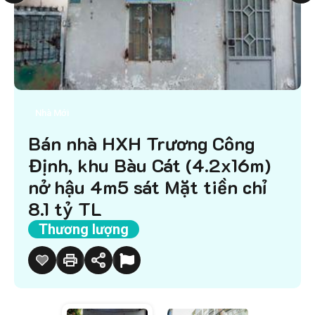
Nhà Mới
Bán nhà HXH Trương Công
Định, khu Bàu Cát (4.2x16m)
nở hậu 4m5 sát Mặt tiền chỉ
8.1 tỷ TL
Thương lượng