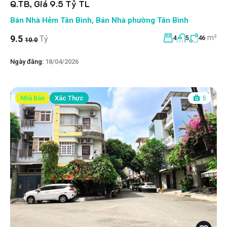
Q.TB, Giá 9.5 Tỷ TL
Bán Nhà Hẻm Tân Bình
,
Bán Nhà phường Tân Bình
m²
9.5
Tỷ
4
5
46
10.0
Ngày đăng:
18/04/2026
Nhà Bán
Xác Thực
5