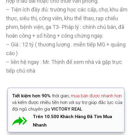
hợp ở lâu dài hoặc cho thuê văn phòng.
– Tiện ích đầy đủ: trường học các cấp, chợ, khu ẩm
thực, siêu thị, công viên, khu thể thao, rạp chiếu
phim, bệnh viện, ga T3- Pháp lý : chính chủ bán, đã
hoàn công + sổ hồng + công chứng ngay.
– Giá : 12 tỷ ( thương lượng . miễn tiếp MG + quảng
cáo )
– liên hệ ngay : Mr. Thịnh để xem nhà và gặp trực
tiếp chủ nhà
Tiết kiệm
hơn 90%
thời gian
,
mua bán được nhanh hơn
và kiếm được nhiều tiền hơn với sự trợ giúp đắc lực của
đội ngũ chuyên gia
VICTORY REAL
Trên 10.500 Khách Hàng Đã Tìm Mua
Nhanh