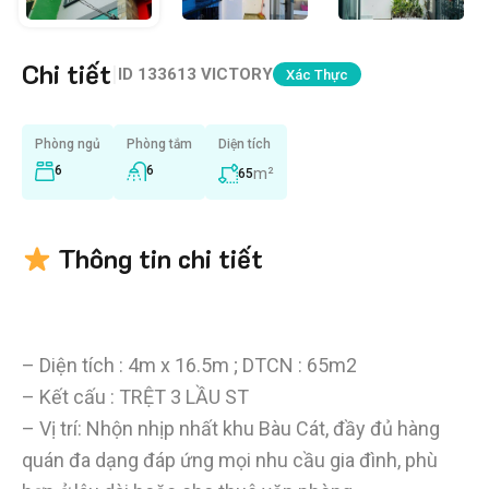
Chi tiết
|
ID
133613 VICTORY
Xác Thực
Phòng ngủ
Phòng tắm
Diện tích
6
6
m²
65
Thông tin chi tiết
– Diện tích : 4m x 16.5m ; DTCN : 65m2
– Kết cấu : TRỆT 3 LẦU ST
– Vị trí: Nhộn nhịp nhất khu Bàu Cát, đầy đủ hàng
quán đa dạng đáp ứng mọi nhu cầu gia đình, phù