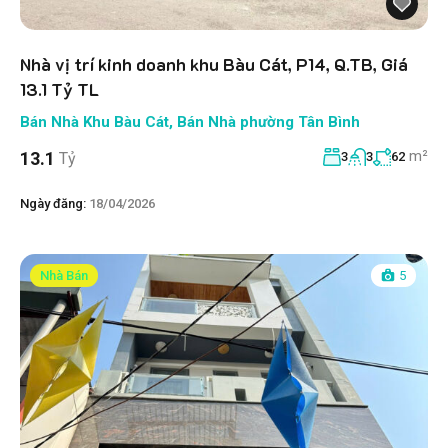
Nhà vị trí kinh doanh khu Bàu Cát, P14, Q.TB, Giá
13.1 Tỷ TL
Bán Nhà Khu Bàu Cát
,
Bán Nhà phường Tân Bình
m²
13.1
Tỷ
3
3
62
Ngày đăng:
18/04/2026
Nhà Bán
5