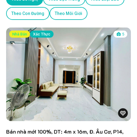
Theo Con Đường
Theo Môi Giới
Nhà Bán
Xác Thực
5
Bán nhà mới 100%, DT: 4m x 16m, Đ. Âu Cơ, P14,