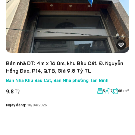
Bán nhà DT: 4m x 16.8m, khu Bàu Cát, Đ. Nguyễn
Hồng Đào, P14, Q.TB, Giá 9.8 Tỷ TL
Bán Nhà Khu Bàu Cát
,
Bán Nhà phường Tân Bình
m²
9.8
Tỷ
5
7
68
Ngày đăng:
18/04/2026