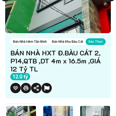
Bán Nhà Hẻm Tân Bình
Bán Nhà Khu Bàu Cát
Xác Thực
BÁN NHÀ HXT Đ.BÀU CÁT 2,
P14,QTB ,DT 4m x 16.5m ,GIÁ
12 Tỷ TL
12.0 tỷ