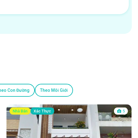
heo Con Đường
Theo Môi Giới
Nhà Bán
Xác Thực
5