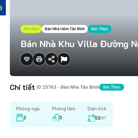
Nhà Bán
Bán Nhà Hẻm Tân Bình
Xác Thực
Bán Nhà Khu Villa Đường Ng
Chi tiết
|
ID
25763 - Bán Nhà Tân Bình
Xác Thực
Phòng ngủ
Phòng tắm
Diện tích
2
3
m²
52