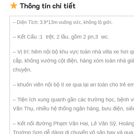
Thông tin chi tiết
– Diện Tích: 3.9*13m vuông vức, không lộ giới.
– Kết Cấu :1 trệt, 2 lầu, gồm 2 pn,3 wc.
– Vị trí: hẻm nội bộ khu vực toàn nhà villa xe hơi
cắp, không vướng cột điện, hàng xóm toàn nhà già
chuyện.
– khuôn viên nội bộ ít xe qua lại an toàn cho trẻ em
– Tiện ích xung quanh gần các trường học, bệnh 
Văn Thụ, nhiều hệ thống ngân hàng, bưu điện, siêu
– Kết nối đường Phạm Văn Hai, Lê Văn Sỹ, Hoàn
Trường Sơn dễ dàng di chuyển vô sân bay và qua 