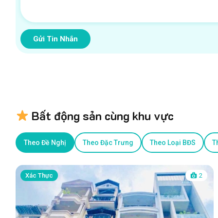
Gửi Tin Nhắn
Bất động sản cùng khu vực
Theo Đề Nghị
Theo Đặc Trưng
Theo Loại BĐS
T
Xác Thực
2