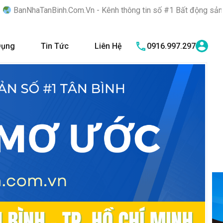
nh.Com.Vn - Kênh thông tin số #1 Bất động sản quận Tân Bình "N
Dụng
Tin Tức
Liên Hệ
0916.997.297