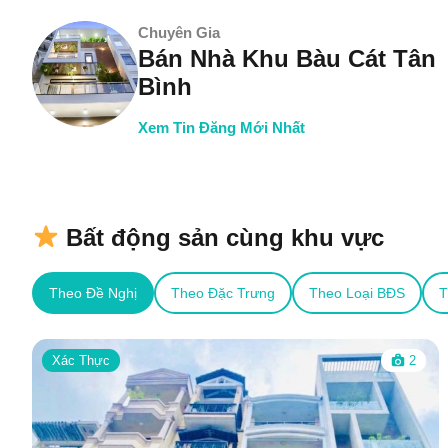
Chuyên Gia
Bán Nhà Khu Bàu Cát Tân
Bình
Xem Tin Đăng Mới Nhất
Bất động sản cùng khu vực
Theo Đề Nghị
Theo Đặc Trưng
Theo Loại BĐS
T
Xác Thực
2