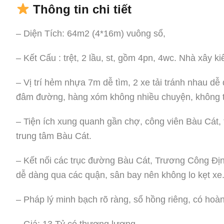
Thông tin chi tiết
– Diện Tích: 64m2 (4*16m) vuông sổ,
– Kết Cấu : trệt, 2 lầu, st, gồm 4pn, 4wc. Nhà xây k
– Vị trí hẻm nhựa 7m dễ tìm, 2 xe tải tránh nhau 
đâm đường, hàng xóm không nhiều chuyện, không t
– Tiện ích xung quanh gần chợ, công viên Bàu Cát,
trung tâm Bàu Cát.
– Kết nối các trục đường Bàu Cát, Trương Công Đị
dễ dàng qua các quận, sân bay nên không lo kẹt xe
– Pháp lý minh bạch rõ ràng, sổ hồng riêng, có hoà
– Giá: 13 Tỷ có thương lượng.