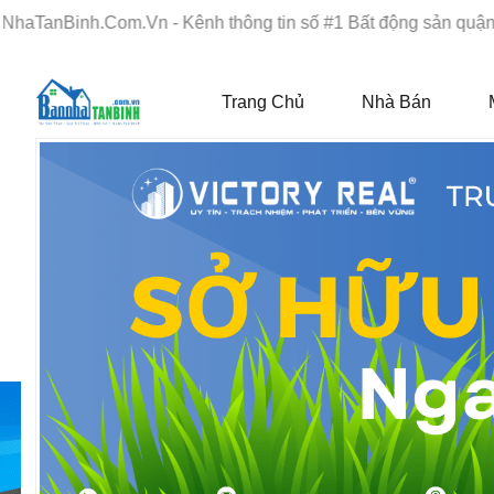
Com.Vn - Kênh thông tin số #1 Bất động sản quận Tân Bình "N
Trang Chủ
Nhà Bán