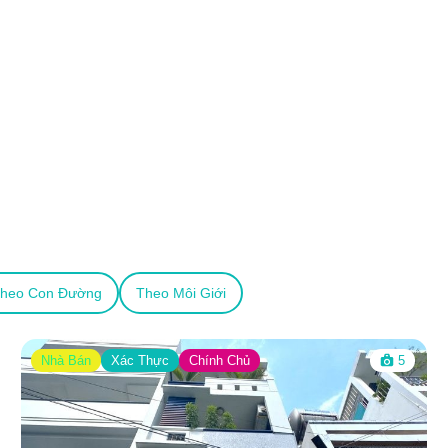
heo Con Đường
Theo Môi Giới
Nhà Bán
Xác Thực
Chính Chủ
5