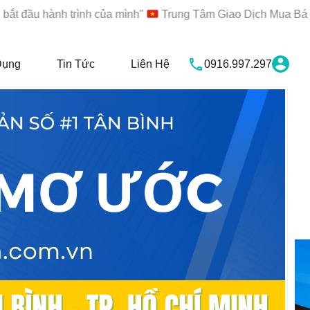
nh trình của mình"
Trung Tâm Giao Dịch Mua Bán, Ký Gửi, C
Dụng
Tin Tức
Liên Hệ
0916.997.297