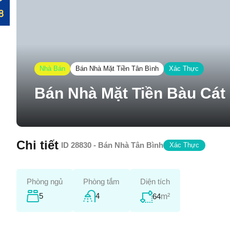
Nhà Bán
Bán Nhà Mặt Tiền Tân Bình
Xác Thực
Bán Nhà Mặt Tiền Bàu Cát 
Chi tiết
|
ID
28830 - Bán Nhà Tân Bình
Xác Thực
Phòng ngủ
Phòng tắm
Diện tích
5
4
64
m²