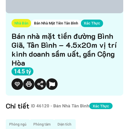
Nhà Bán
Bán Nhà Mặt Tiền Tân Bình
Xác Thực
Bán nhà mặt tiền đường Bình
Giã, Tân Bình – 4.5x20m vị trí
kinh doanh sầm uất, gần Cộng
Hòa
14.5 tỷ
Chi tiết
|
ID
46120 - Bán Nhà Tân Bình
Xác Thực
Phòng ngủ
Phòng tắm
Diện tích