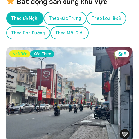
Bất động sản cùng khu vực
Theo Đề Nghị
Theo Đặc Trưng
Theo Loại BĐS
Theo Con Đường
Theo Môi Giới
Nhà Bán
Xác Thực
5