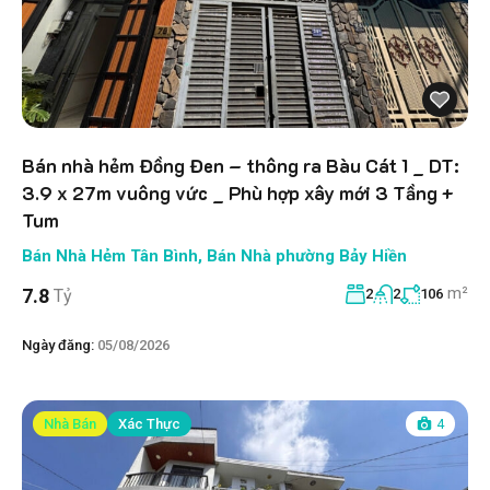
Bán nhà hẻm Đồng Đen – thông ra Bàu Cát 1 _ DT:
3.9 x 27m vuông vức _ Phù hợp xây mới 3 Tầng +
Tum
Bán Nhà Hẻm Tân Bình
,
Bán Nhà phường Bảy Hiền
m²
7.8
Tỷ
2
2
106
Ngày đăng:
05/08/2026
Nhà Bán
Xác Thực
4