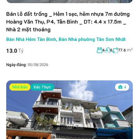
Bán lô đất trống _ Hẻm 1 sẹc, hẻm nhựa 7m đường
Hoàng Văn Thụ, P4, Tân Bình _ DT: 4.4 x 17.5m _
Nhà 2 mặt thoáng
Bán Nhà Hẻm Tân Bình
,
Bán Nhà phường Tân Sơn Nhất
m²
13.0
Tỷ
6
6
77.6
Ngày đăng:
05/08/2026
Nhà Bán
Xác Thực
4