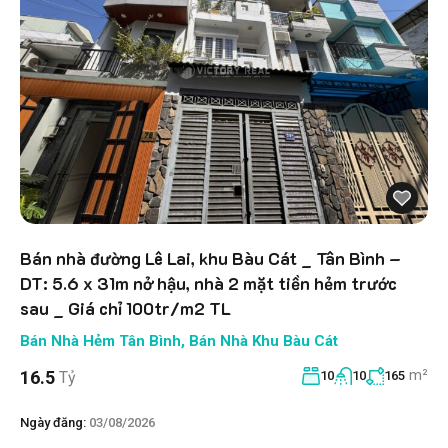
Bán nhà đường Lê Lai, khu Bàu Cát _ Tân Bình –
DT: 5.6 x 31m nở hậu, nhà 2 mặt tiền hẻm trước
sau _ Giá chỉ 100tr/m2 TL
Bán Nhà Hẻm Tân Bình
,
Bán Nhà Khu Bàu Cát
m²
16.5
Tỷ
10
10
165
Ngày đăng:
03/08/2026