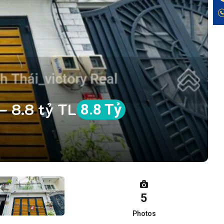
– 8.8 tỷ TL
8.8 Tỷ
5
Photos