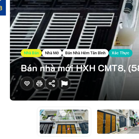
Nhà Bán
Nhà Mở
Bán Nhà Hẻm Tân Bình
Xác Thực
Bán nhà mới HXH CMT8, (58