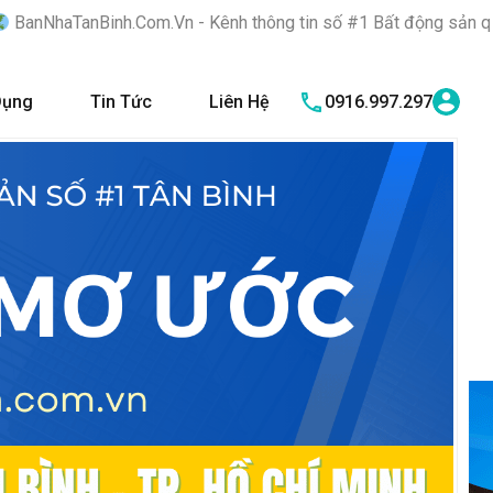
.Vn - Kênh thông tin số #1 Bất động sản quận Tân Bình "Nơi bạn
Dụng
Tin Tức
Liên Hệ
0916.997.297