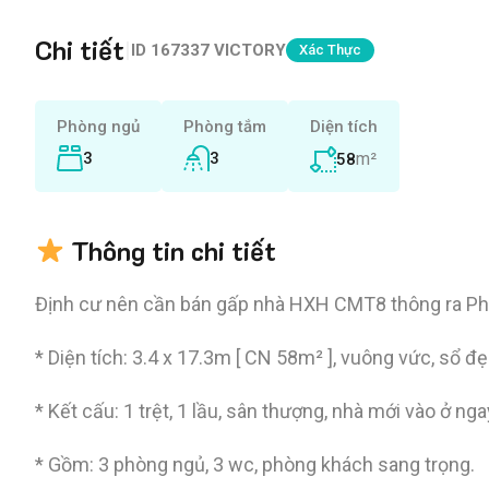
Chi tiết
|
ID
167337 VICTORY
Xác Thực
Phòng ngủ
Phòng tắm
Diện tích
3
3
m²
58
Thông tin chi tiết
Định cư nên cần bán gấp nhà HXH CMT8 thông ra Ph
* Diện tích: 3.4 x 17.3m [ CN 58m² ], vuông vức, sổ đẹ
* Kết cấu: 1 trệt, 1 lầu, sân thượng, nhà mới vào ở nga
* Gồm: 3 phòng ngủ, 3 wc, phòng khách sang trọng.