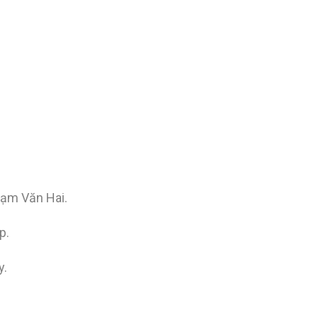
ạm Văn Hai.
p.
y.